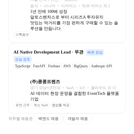
음식 ‧ 시니어 ‧ 이커머스 ‧ B2B 커머스 외 2
1년 만에 100배 성장

알토스벤처스로 부터 시리즈A 투자유치

맛있는 먹거리를 가장 편하게 구매할 수 있는 솔
루션을 만듭니다.
스톡옵션
AI Native Development Lead · 무관
빠른 응답
성실 검토
TypeScript
FastAPI
Firebase
AWS
BigQuery
Anthropic API
Workflow Automation
Google Cloud Speech-to-Text API
(주)콩콩프렌즈
경기 성남시
8
인
AI ‧ SaaS ‧ IoT ‧ 클라우드 외 12
AI·데이터·현장 운영을 결합한 EventTech 플랫폼 
기업
유연 근무
최신 SaaS
협업툴 제공
직무별 채용관
백엔드 채용
개발자 채용