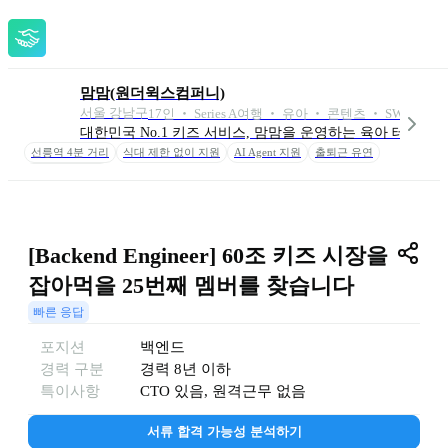
맘맘(원더윅스컴퍼니)
서울 강남구
17
인
 ‧ 
Series A
여행 ‧ 유아 ‧ 콘텐츠 ‧ SW/App 외
대한민국 No.1 키즈 서비스, 맘맘을 운영하는 육아 테크 
선릉역 4분 거리
식대 제한 없이 지원
AI Agent 지원
출퇴근 유연
휴가 사용 유연
[Backend Engineer] 60조 키즈 시장을 
잡아먹을 25번째 멤버를 찾습니다
빠른 응답
포지션
백엔드
경력 구분
경력
8년 이하
특이사항
CTO 있음, 원격근무 없음
서류 합격 가능성 분석하기