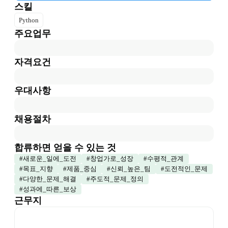
스킬
Python
주요업무
자격요건
우대사항
채용절차
합류하면 얻을 수 있는 것
#
새로운_일에_도전
#
창업가로_성장
#
수평적_관계
#
목표_지향
#
제품_중심
#
신뢰_높은_팀
#
도전적인_문제
#
다양한_문제_해결
#
주도적_문제_정의
#
성과에_따른_보상
근무지