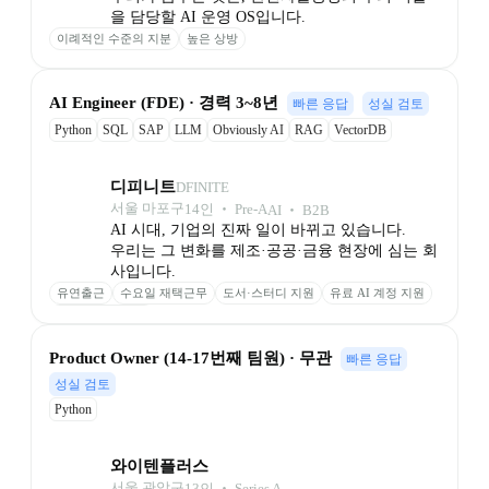
을 담당할 AI 운영 OS입니다.
이례적인 수준의 지분
높은 상방
AI Engineer (FDE) · 경력 3~8년
빠른 응답
성실 검토
Python
SQL
SAP
LLM
Obviously AI
RAG
VectorDB
GraphRAG
디피니트
DFINITE
서울 마포구
14
인
 ‧ 
Pre-A
AI ‧ B2B
AI 시대, 기업의 진짜 일이 바뀌고 있습니다.

우리는 그 변화를 제조·공공·금융 현장에 심는 회
사입니다.
유연출근
수요일 재택근무
도서·스터디 지원
유료 AI 계정 지원
원하는 간식 구비
Product Owner (14-17번째 팀원) · 무관
빠른 응답
성실 검토
Python
와이텐플러스
서울 관악구
13
인
 ‧ 
Series A