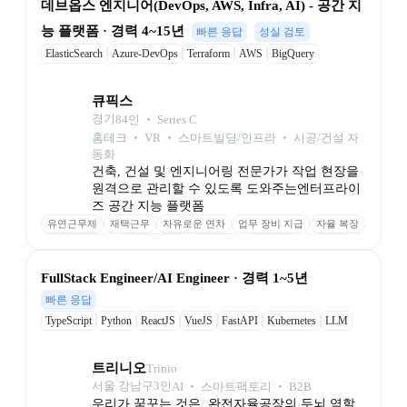
데브옵스 엔지니어(DevOps, AWS, Infra, AI) - 공간 지
능 플랫폼 · 경력 4~15년
빠른 응답
성실 검토
ElasticSearch
Azure-DevOps
Terraform
AWS
BigQuery
Snowflake
큐픽스
경기
84
인
 ‧ 
Series C
홈테크 ‧ VR ‧ 스마트빌딩/인프라 ‧ 시공/건설 자
동화
건축, 건설 및 엔지니어링 전문가가 작업 현장을 
원격으로 관리할 수 있도록 도와주는엔터프라이
즈 공간 지능 플랫폼 
유연근무제
재택근무
자유로운 연차
업무 장비 지급
자율 복장
종합건강검진
리프레쉬 휴가
교육 지원
도서 지원
휴식 공간
스낵바
식비 지원
경조사 지원
스톡옵션
인센티브 제도
FullStack Engineer/AI Engineer · 경력 1~5년
인재 추천 포상
생일 상품권
빠른 응답
TypeScript
Python
ReactJS
VueJS
FastAPI
Kubernetes
LLM
트리니오
Trinio
서울 강남구
3
인
AI ‧ 스마트팩토리 ‧ B2B
우리가 꿈꾸는 것은, 완전자율공장의 두뇌 역할