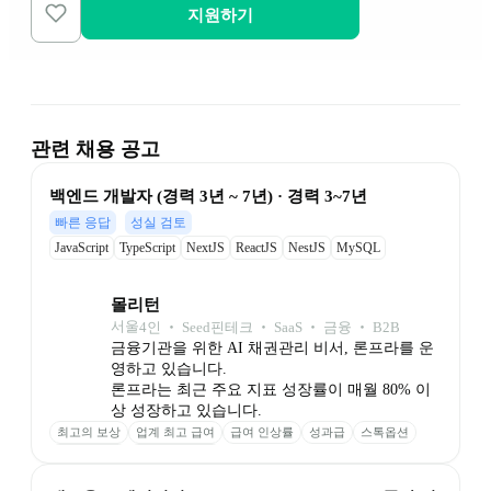
지원하기
관련 채용 공고
백엔드 개발자 (경력 3년 ~ 7년) · 경력 3~7년
빠른 응답
성실 검토
JavaScript
TypeScript
NextJS
ReactJS
NestJS
MySQL
몰리턴
서울
4
인
 ‧ 
Seed
핀테크 ‧ SaaS ‧ 금융 ‧ B2B
금융기관을 위한 AI 채권관리 비서, 론프라를 운
영하고 있습니다.

론프라는 최근 주요 지표 성장률이 매월 80% 이
상 성장하고 있습니다.
최고의 보상
업계 최고 급여
급여 인상률
성과급
스톡옵션
최고의 성장
점심 포케 제공