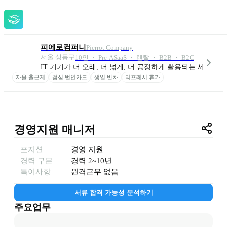
피에로컴퍼니
Pierrot Company
서울 성동구
10
인
 ‧ 
Pre-A
SaaS ‧ 렌탈 ‧ B2B ‧ B2C
IT 기기가 더 오래, 더 넓게, 더 공정하게 활용되는 세상을
자율 출근제
점심 법인카드
생일 반차
리프레시 휴가
영어 회화 지원
인프런 교육
도서 지원
경영지원 매니저
포지션
경영 지원
경력 구분
경력
2~10년
특이사항
원격근무 없음
서류 합격 가능성 분석하기
주요업무