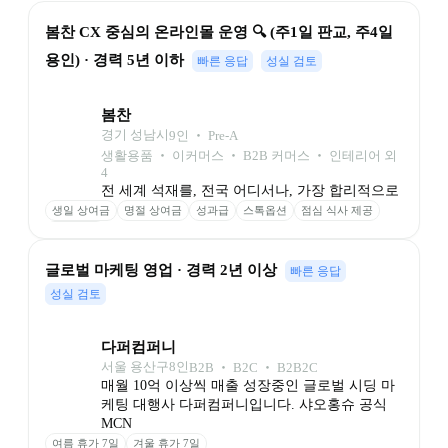
봄찬 CX 중심의 온라인몰 운영 🔍 (주1일 판교, 주4일 
용인) · 경력 5년 이하
빠른 응답
성실 검토
봄찬
경기 성남시
9
인
 ‧ 
Pre-A
생활용품 ‧ 이커머스 ‧ B2B 커머스 ‧ 인테리어 외 
4
전 세계 석재를, 전국 어디서나, 가장 합리적으로
생일 상여금
명절 상여금
성과급
스톡옵션
점심 식사 제공
주차 가능
글로벌 마케팅 영업 · 경력 2년 이상
빠른 응답
성실 검토
다퍼컴퍼니
서울 용산구
8
인
B2B ‧ B2C ‧ B2B2C
매월 10억 이상씩 매출 성장중인 글로벌 시딩 마
케팅 대행사 다퍼컴퍼니입니다. 샤오홍슈 공식 
MCN 
여름 휴가 7일
겨울 휴가 7일