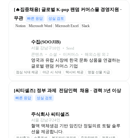
[🔥집중채용] 글로벌 K-pop 팬덤 커머스몰 경영지원 · 
무관
빠른 응답
성실 검토
Notion
Microsoft Word
Microsoft Excel
Slack
수집(SOOJIB)
서울 강남구
10
인
 ‧ 
Seed
콘텐츠 ‧ 소셜 ‧ 이커머스 ‧ 해외쇼핑 외 2
영국과 유럽 시장에 한국 문화 상품을 연결하는 
글로벌 팬덤 커머스 기업
점심 식대 제공
야근 시 식대
택시비 제공
명절 선물 지급
경조사 지원
업무용 노트북
모니터 제공
성과 보상
[씨티셀즈] 정부 과제  전담인력  채용 · 경력 3년 이상
빠른 응답
성실 검토
주식회사 씨티셀즈
서울 강남구
24
인
혈액 액체생검 기반 암진단 정밀의료 토탈 솔루
션을 제공합니다.
포상휴가
스톡옵션
복지카드/포인트
주차장제공
전용사옥