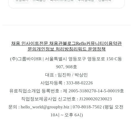
식비 지원
채용 인사이트
전문 채용관
블로그
Reflo
커뮤니티
이용약관
문의
개인정보 처리방침
리워드 운영정책
(주)그룹바이HR | 서울특별시 영등포구 영등포로 150 C동 
907, 908호
대표 : 임진하 / 박상민
사업자등록 : 333-88-02226
유료직업소개업 등록번호 : 제 2005-3180270-14-5-00019호
직업정보제공사업 신고번호 : J1200020230023
문의 : hello_world@groupby.biz | 070-8018-7502 (평일 오전 
10시 ~ 오후 6시)