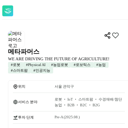
메타파머스
WE ARE DRIVING THE FUTURE OF AGRICULTURE!
#
로봇
#
Physical AI
#
농업로봇
#
로보틱스
#
농업
#
스마트팜
#
인공지능
위치
서울 관악구
로봇 ‧ IoT ‧ 스마트팜 ‧ 수경재배/첨단 
서비스 분야
농업 ‧ B2B ‧ B2C ‧ B2G
Pre-A
 (2025.08.)
투자 단계