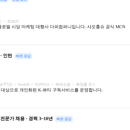
C ‧ B2B2C
글로벌 시딩 마케팅 대행사 다퍼컴퍼니입니다. 샤오홍슈 공식 MCN 
 · 인턴
빠른 응답
강남구
5
인
 ‧ 
Seed
AI ‧ 이커머스 ‧ 해외쇼핑 ‧ 화장품 외 5
을 대상으로 개인화된 K-뷰티 구독서비스를 운영합니다.
문가 채용 · 경력 3~10년
빠른 응답