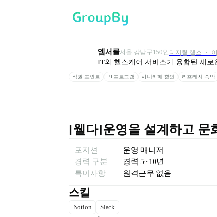
엠서클
서울 강남구
150
인
디지털 헬스 ‧ 
IT와 헬스케어 서비스가 융합된 새로
식권 포인트
PT프로그램
사내카페 할인
리프레시 숙박
[웰다]운영을 설계하고 문화
포지션
운영 매니저
경력 구분
경력
5~10년
특이사항
원격근무 없음
스킬
Notion
Slack