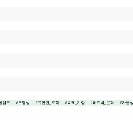
몰입도
#
투명성
#
유연한_조직
#
목표_지향
#
피드백_문화
#
자율