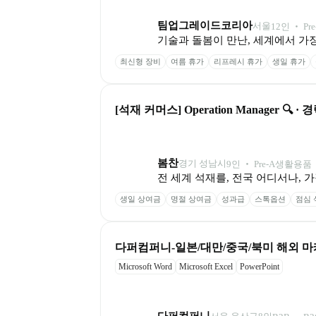
팀업그레이드코리아
서울
12
인
 ‧ 
Pre
기술과 돌봄이 만난, 세계에서 가
최신형 장비
여름 휴가
리프레시 휴가
생일 휴가
[석재 커머스] Operation Manager 🔍 · 
봄찬
경기 성남시
9
인
 ‧ 
Pre-A
생활용품 ‧
전 세계 석재를, 전국 어디서나, 
생일 상여금
명절 상여금
성과급
스톡옵션
점심 
다퍼컴퍼니-일본/대만/중국/북미 해외 마케
Microsoft Word
Microsoft Excel
PowerPoint