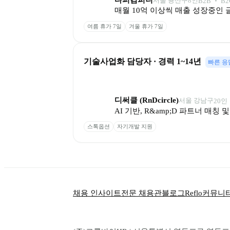
다퍼컴퍼니
서울 용산구
8
인
B2B ‧ B2
매월 10억 이상씩 매출 성장중인 
여름 휴가 7일
겨울 휴가 7일
기술사업화 담당자 · 경력 1~14년
빠른 응
디써클 (RnDcircle)
서울 강남구
20
인
AI 기반, R&amp;D 파트너 매칭
스톡옵션
자기개발 지원
채용 인사이트
전문 채용관
블로그
Reflo
커뮤니