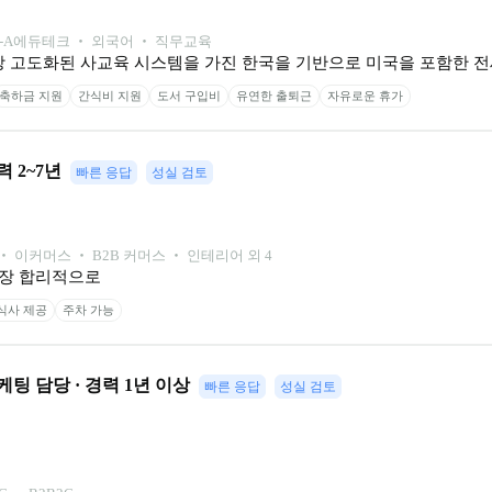
-A
에듀테크 ‧ 외국어 ‧ 직무교육
장 고도화된 사교육 시스템을 가진 한국을 기반으로 미국을 포함한 
축하금 지원
간식비 지원
도서 구입비
유연한 출퇴근
자유로운 휴가
경력 2~7년
빠른 응답
성실 검토
 이커머스 ‧ B2B 커머스 ‧ 인테리어 외 4
가장 합리적으로
식사 제공
주차 가능
팅 담당 · 경력 1년 이상
빠른 응답
성실 검토