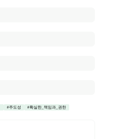
성
#
주도성
#
확실한_책임과_권한