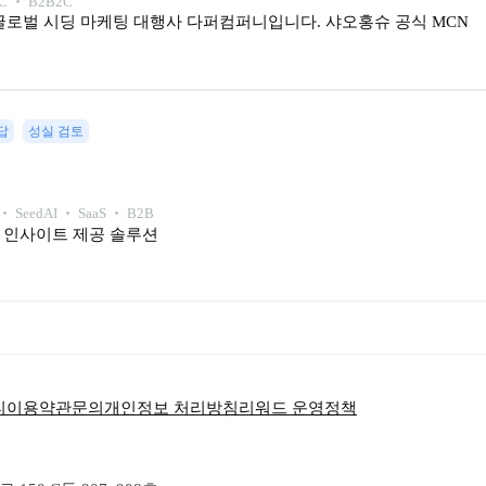
C ‧ B2B2C
글로벌 시딩 마케팅 대행사 다퍼컴퍼니입니다. 샤오홍슈 공식 MCN 
답
성실 검토
 ‧ 
Seed
AI ‧ SaaS ‧ B2B
 및 인사이트 제공 솔루션
티
이용약관
문의
개인정보 처리방침
리워드 운영정책