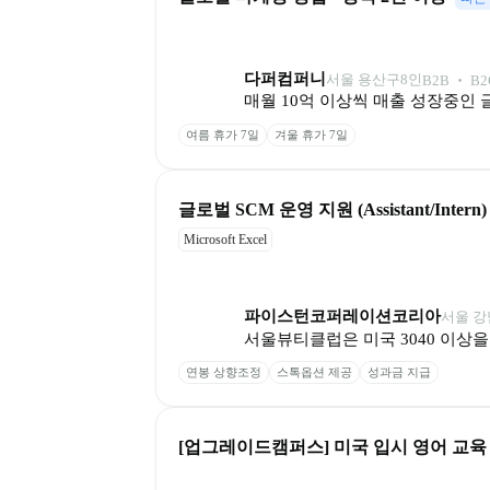
다퍼컴퍼니
서울 용산구
8
인
B2B ‧ B2
매월 10억 이상씩 매출 성장중인 
여름 휴가 7일
겨울 휴가 7일
글로벌 SCM 운영 지원 (Assistant/Intern)
Microsoft Excel
파이스턴코퍼레이션코리아
서울 
서울뷰티클럽은 미국 3040 이상
연봉 상향조정
스톡옵션 제공
성과금 지급
[업그레이드캠퍼스] 미국 입시 영어 교육 전