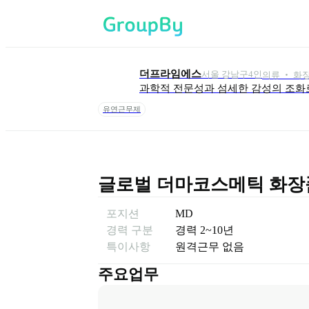
더프라임에스
서울 강남구
4
인
의류 ‧ 화장
과학적 전문성과 섬세한 감성의 조화
유연근무제
글로벌 더마코스메틱 화장품
포지션
MD
경력 구분
경력
2~10년
특이사항
원격근무 없음
주요업무