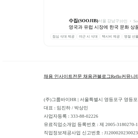
수집(SOOJIB)
서울 강남구
10
인
 ‧ 
Se
영국과 유럽 시장에 한국 문화 상
점심 식대 제공
야근 시 식대
택시비 제공
명절 선물
채용 인사이트
전문 채용관
블로그
Reflo
커뮤니
(주)그룹바이HR | 서울특별시 영등포구 영등포로 1
대표 : 임진하 / 박상민
사업자등록 : 333-88-02226
유료직업소개업 등록번호 : 제 2005-3180270-14
직업정보제공사업 신고번호 : J1200020230023