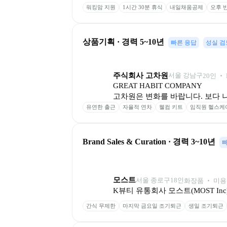
워킹맘 지원
1시간 30분 휴식
내일채움공제
오후 
상품기획 · 경력 5~10년
빠른 응답
성실 검
주식회사 고차원
서울 강남구
20
인
 ‧ 
GREAT HABIT COMPANY

고차원은 변화를 바랍니다. 보다 나
유연한 출근
자율적 연차
웰컴 키트
임직원 헬스케
Brand Sales & Curation · 경력 3~10년
모스트
서울 종로구
18
인
화장품 ‧ 미용
K뷰티 유통회사 모스트(MOST Inc
간식 무제한
마지막 금요일 조기퇴근
생일 조기퇴근