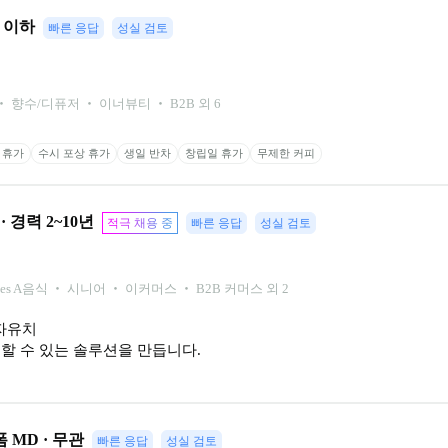
년 이하
빠른 응답
성실 검토
 향수/디퓨저 ‧ 이너뷰티 ‧ B2B 외 6
 휴가
수시 포상 휴가
생일 반차
창립일 휴가
무제한 커피
 · 경력 2~10년
적극 채용 중
빠른 응답
성실 검토
ies A
음식 ‧ 시니어 ‧ 이커머스 ‧ B2B 커머스 외 2
유치

할 수 있는 솔루션을 만듭니다.
 MD · 무관
빠른 응답
성실 검토