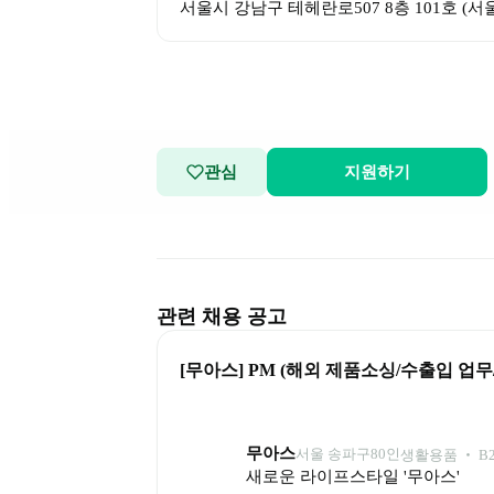
서울시 강남구 테헤란로507 8층 101호
 (
서울
관심
지원하기
관련 채용 공고
[무아스] PM (해외 제품소싱/수출입 업무/
무아스
서울 송파구
80
인
생활용품 ‧ B
새로운 라이프스타일 '무아스'