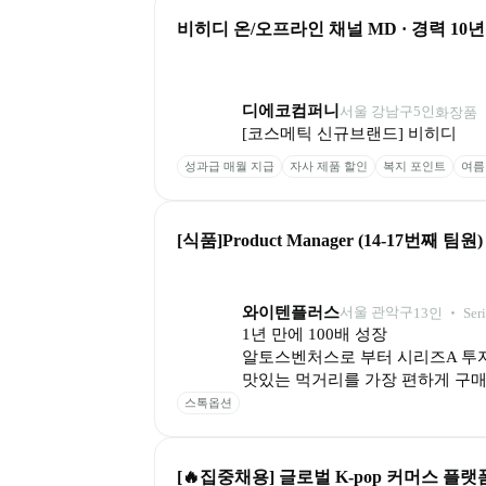
비히디 온/오프라인 채널 MD · 경력 10
디에코컴퍼니
서울 강남구
5
인
화장품 ‧
[코스메틱 신규브랜드] 비히디
성과급 매월 지급
자사 제품 할인
복지 포인트
여름
[식품]Product Manager (14-17번째 팀원)
와이텐플러스
서울 관악구
13
인
 ‧ 
Ser
1년 만에 100배 성장

알토스벤처스로 부터 시리즈A 투자
맛있는 먹거리를 가장 편하게 구매
스톡옵션
[🔥집중채용] 글로벌 K-pop 커머스 플랫폼