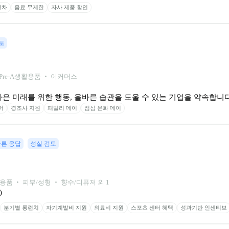
반차
음료 무제한
자사 제품 할인
토
Pre-A
생활용품 ‧ 이커머스
은 미래를 위한 행동, 올바른 습관을 도울 수 있는 기업을 약속합니다
어
경조사 지원
패밀리 데이
점심 문화 데이
빠른 응답
성실 검토
용품 ‧ 피부/성형 ‧ 향수/디퓨저 외 1
)
분기별 롱런치
자기계발비 지원
의료비 지원
스포츠 센터 혜택
성과기반 인센티브