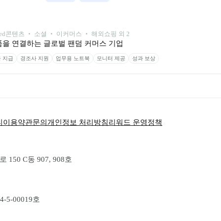
ed
콘텐츠 ‧ 소셜 ‧ 이커머스 ‧ 해외쇼핑 외 2
품을 연결하는 글로벌 팬덤 커머스 기업
 지급
경조사 지원
업무용 노트북
모니터 제공
성과 보상
티
이용약관
문의
개인정보 처리방침
리워드 운영정책
50 C동 907, 908호
-5-00019호