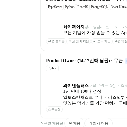
TypeScript
Python
ReactJS
PostgreSQL
React-Nativ
하이퍼이지
경기 성남시
8
인
 ‧ 
Series A
모든 기업에 가장 믿을 수 있는 Ag
유연 출퇴근
최신 장비 지원
AI 도구 제공
수평적 
Product Owner (14-17번째 팀원) · 무관
Python
와이텐플러스
서울 관악구
13
인
 ‧ 
Ser
1년 만에 100배 성장

알토스벤처스로 부터 시리즈A 투자
맛있는 먹거리를 가장 편하게 구매
스톡옵션
직무별 채용관
AI 채용
개발자 채용