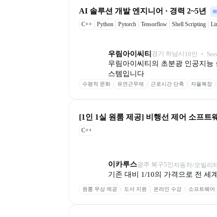
AI 솔루션 개발 엔지니어 · 경력 2~5년
C++
Python
Pytorch
Tensorflow
Shell Scripting
Li
우림아이씨티
경기 하남시
10
인
 ‧ 
See
우림아이씨티의 초분광 인공지능 
스템입니다
수평적 문화
유연근무제
근로시간 단축
자율복장
[1인 1실 원룸 제공] 비행선 제어 소프트웨
C++
이카루스
광주 북구
5
인
자동차/모빌리티
기존 대비 1/10의 가격으로 전
원룸 무상 제공
도서 지원
온라인 수강
소프트웨어