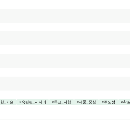
한_기술
#
숙련된_시니어
#
목표_지향
#
제품_중심
#
주도성
#
확실