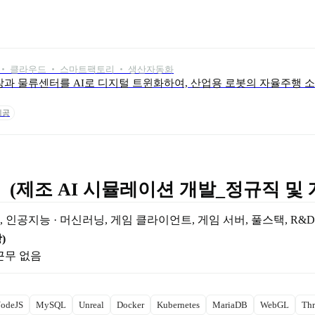
 ‧ 클라우드 ‧ 스마트팩토리 ‧ 생산자동화
과 물류센터를 AI로 디지털 트윈화하여, 산업용 로봇의 자율주행 
제공
  (제조 AI 시뮬레이션 개발_정규직 및
, 
인공지능 · 머신러닝
, 
게임 클라이언트
, 
게임 서버
, 
풀스택
, 
R&D
망
)
격근무 없음
odeJS
MySQL
Unreal
Docker
Kubernetes
MariaDB
WebGL
Thr