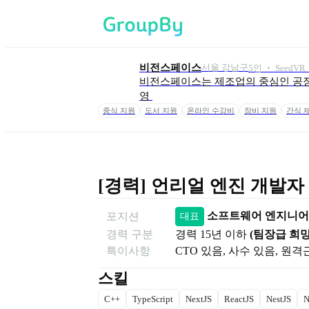
비전스페이스
서울 강남구
5
인
 ‧ 
Seed
VR
비전스페이스는 제조업의 중심인 공장
영 
중식 지원
도서 지원
온라인 수강비
장비 지원
간식 
[경력] 언리얼 엔진 개발자 
소프트웨어 엔지니어
포지션
대표
경력 구분
경력
15년 이하
(
팀장급 희
특이사항
CTO 있음, 사수 있음, 원
스킬
C++
TypeScript
NextJS
ReactJS
NestJS
N