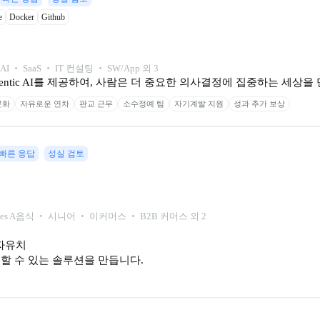
e
Docker
Github
AI ‧ SaaS ‧ IT 컨설팅 ‧ SW/App 외 3
entic AI를 제공하여, 사람은 더 중요한 의사결정에 집중하는 세상을
문화
자유로운 연차
판교 근무
소수정예 팀
자기계발 지원
성과 추가 보상
빠른 응답
성실 검토
ies A
음식 ‧ 시니어 ‧ 이커머스 ‧ B2B 커머스 외 2
유치

할 수 있는 솔루션을 만듭니다.