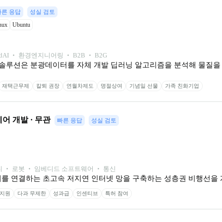
빠른 응답
성실 검토
nux
Ubuntu
d
AI ‧ 환경엔지니어링 ‧ B2B ‧ B2G
솔루션은 분광데이터를 자체 개발 딥러닝 알고리즘을 분석해 물질을 
재택근무제
칼퇴 권장
연월차제도
명절상여
기념일 선물
가족 친화기업
어 개발 · 무관
빠른 응답
성실 검토
 ‧ 로봇 ‧ 임베디드 소프트웨어 ‧ 통신
 세계를 연결하는 초고속 저지연 인터넷 망을 구축하는 성층권 비행선을
 지원
다과 무제한
성과급
인센티브
특허 참여