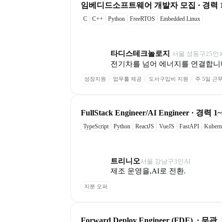
임베디드소프트웨어 개발자 모집 · 경력 
C
C++
Python
FreeRTOS
Embedded Linux
타디스테크놀로지 
서울 성동구
25
인
전기차를 넘어 에너지를 연결합니
성장지원
업무툴 제공
도서구입비 지원
주 5일 근
FullStack Engineer/AI Engineer · 경력 1
TypeScript
Python
ReactJS
VueJS
FastAPI
Kubern
트리니오
서울 강남구
3
인
AI
제조 운영을,AI로 전환.
지분 오퍼
Forward Deploy Engineer (FDE)  · 무관