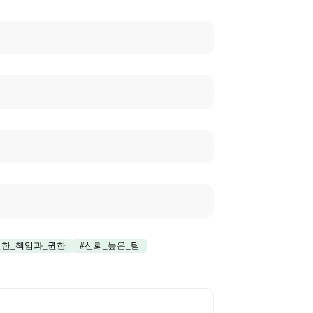
한_책임과_권한
#
신뢰_높은_팀