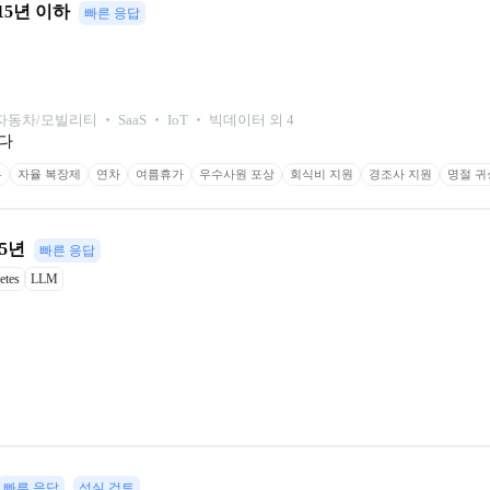
15년 이하
빠른 응답
자동차/모빌리티 ‧ SaaS ‧ IoT ‧ 빅데이터 외 4
다
무
자율 복장제
연차
여름휴가
우수사원 포상
회식비 지원
경조사 지원
명절 귀
~5년
빠른 응답
etes
LLM
빠른 응답
성실 검토