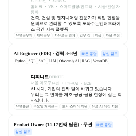
경기
84
인
 ‧ 
Series C
홈테크 ‧ VR ‧ 스마트빌딩/인프라 ‧ 시공/건설 자
동화
건축, 건설 및 엔지니어링 전문가가 작업 현장을 
원격으로 관리할 수 있도록 도와주는엔터프라이
즈 공간 지능 플랫폼 
유연근무제
재택근무
자유로운 연차
업무 장비 지급
자율 복장
종합건강검진
리프레쉬 휴가
교육 지원
도서 지원
휴식 공간
스낵바
식비 지원
경조사 지원
스톡옵션
인센티브 제도
AI Engineer (FDE) · 경력 3~8년
빠른 응답
성실 검토
인재 추천 포상
생일 상품권
Python
SQL
SAP
LLM
Obviously AI
RAG
VectorDB
GraphRAG
디피니트
DFINITE
서울 마포구
14
인
 ‧ 
Pre-A
AI ‧ B2B
AI 시대, 기업의 진짜 일이 바뀌고 있습니다.

우리는 그 변화를 제조·공공·금융 현장에 심는 회
사입니다.
유연출근
수요일 재택근무
도서·스터디 지원
유료 AI 계정 지원
원하는 간식 구비
Product Owner (14-17번째 팀원) · 무관
빠른 응답
성실 검토