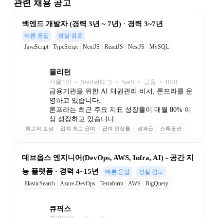
관련 채용 공고
백엔드 개발자 (경력 3년 ~ 7년) · 경력 3~7년
빠른 응답
성실 검토
JavaScript
TypeScript
NextJS
ReactJS
NestJS
MySQL
몰리턴
서울
4
인
 ‧ 
Seed
핀테크 ‧ SaaS ‧ 금융 ‧ B2B
금융기관을 위한 AI 채권관리 비서, 론프라를 운
영하고 있습니다.

론프라는 최근 주요 지표 성장률이 매월 80% 이
상 성장하고 있습니다.
최고의 보상
업계 최고 급여
급여 인상률
성과급
스톡옵션
최고의 성장
점심 포케 제공
데브옵스 엔지니어(DevOps, AWS, Infra, AI) - 공간 지
능 플랫폼 · 경력 4~15년
빠른 응답
성실 검토
ElasticSearch
Azure-DevOps
Terraform
AWS
BigQuery
Snowflake
큐픽스