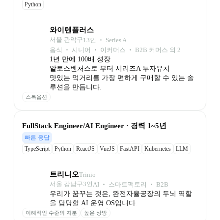
Python
와이텐플러스
서울 관악구
13
인
 ‧ 
Series A
음식 ‧ 시니어 ‧ 이커머스 ‧ B2B 커머스 외 2
1년 만에 100배 성장

알토스벤처스로 부터 시리즈A 투자유치

맛있는 먹거리를 가장 편하게 구매할 수 있는 솔
루션을 만듭니다.
스톡옵션
FullStack Engineer/AI Engineer · 경력 1~5년
빠른 응답
TypeScript
Python
ReactJS
VueJS
FastAPI
Kubernetes
LLM
트리니오
Trinio
서울 강남구
3
인
AI ‧ 스마트팩토리 ‧ B2B
우리가 꿈꾸는 것은, 완전자율공장의 두뇌 역할
을 담당할 AI 운영 OS입니다.
이례적인 수준의 지분
높은 상방