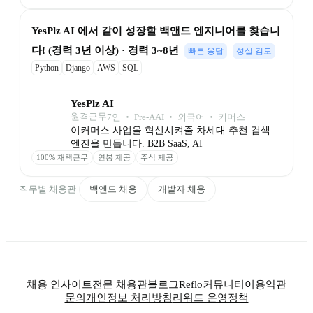
YesPlz AI 에서 같이 성장할 백앤드 엔지니어를 찾습니
다! (경력 3년 이상) · 경력 3~8년
빠른 응답
성실 검토
Python
Django
AWS
SQL
YesPlz AI
원격근무
7
인
 ‧ 
Pre-A
AI ‧ 외국어 ‧ 커머스
이커머스 사업을 혁신시켜줄 차세대 추천 검색 
엔진을 만듭니다. B2B SaaS, AI
100% 재택근무
연봉 제공
주식 제공
직무별 채용관
백엔드 채용
개발자 채용
채용 인사이트
전문 채용관
블로그
Reflo
커뮤니티
이용약관
문의
개인정보 처리방침
리워드 운영정책