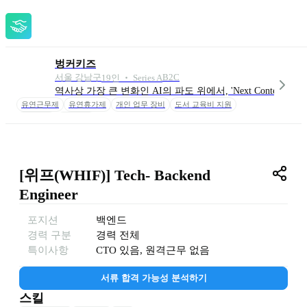
벙커키즈
서울 강남구
B2C
19
인
 ‧ 
Series A
역사상 가장 큰 변화인 AI의 파도 위에서, 'Next Contents'
유연근무제
유연휴가제
개인 업무 장비
도서 교육비 지원
구주증여
스톡옵션
[위프(WHIF)] Tech- Backend 
Engineer
포지션
백엔드
경력 구분
경력
전체
특이사항
CTO 있음, 원격근무 없음
서류 합격 가능성 분석하기
스킬