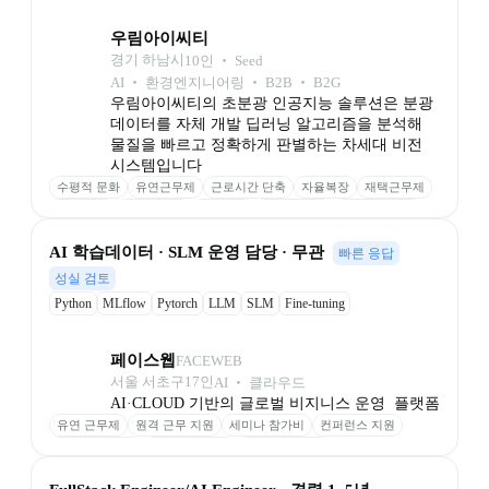
우림아이씨티
경기 하남시
10
인
 ‧ 
Seed
AI ‧ 환경엔지니어링 ‧ B2B ‧ B2G
우림아이씨티의 초분광 인공지능 솔루션은 분광
데이터를 자체 개발 딥러닝 알고리즘을 분석해 
물질을 빠르고 정확하게 판별하는 차세대 비전 
시스템입니다
수평적 문화
유연근무제
근로시간 단축
자율복장
재택근무제
칼퇴 권장
연월차제도
명절상여
기념일 선물
가족 친화기업
﻿AI 학습데이터 · SLM 운영 담당 · 무관
빠른 응답
성실 검토
Python
MLflow
Pytorch
LLM
SLM
Fine-tuning
페이스웹
FACEWEB
서울 서초구
17
인
AI ‧ 클라우드
AI·CLOUD 기반의 글로벌 비지니스 운영  플랫폼
유연 근무제
원격 근무 지원
세미나 참가비
컨퍼런스 지원
성과 기반 보상
최신 장비 제공
업무 환경 제공