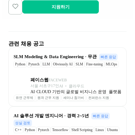
지원하기
관련 채용 공고
﻿SLM Modeling & Data ﻿﻿Engineering · 무관
빠른 응답
Python
Pytorch
LLM
Obviously AI
SLM
Fine-tuning
MLOps
RAG
VectorDB
페이스웹
FACEWEB
서울 서초구
17
인
AI ‧ 클라우드
AI·CLOUD 기반의 글로벌 비지니스 운영  플랫폼
유연 근무제
원격 근무 지원
세미나 참가비
컨퍼런스 지원
성과 기반 보상
최신 장비 제공
업무 환경 제공
AI 솔루션 개발 엔지니어 · 경력 2~5년
빠른 응답
성실 검토
C++
Python
Pytorch
Tensorflow
Shell Scripting
Linux
Ubuntu