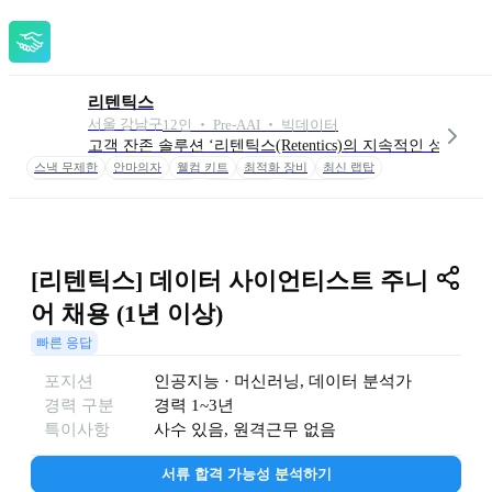
리텐틱스
서울 강남구
12
인
 ‧ 
Pre-A
AI ‧ 빅데이터
고객 잔존 솔루션 ‘리텐틱스(Retentics)의 지속적인 성장
스낵 무제한
안마의자
웰컴 키트
최적화 장비
최신 랩탑
듀얼 모니터
점심 식대 지원
모바일 식권
저녁 식대 지원
협업툴 지원
스톡옵션
소득세 감면 지원
[리텐틱스] 데이터 사이언티스트 주니
어 채용 (1년 이상)
빠른 응답
포지션
인공지능 · 머신러닝
, 
데이터 분석가
경력 구분
경력
1~3년
특이사항
사수 있음, 원격근무 없음
서류 합격 가능성 분석하기