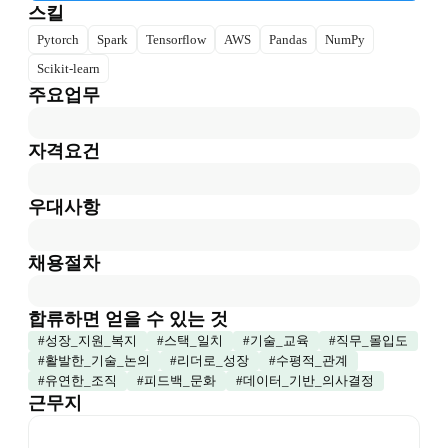
스킬
Pytorch
Spark
Tensorflow
AWS
Pandas
NumPy
Scikit-learn
주요업무
자격요건
우대사항
채용절차
합류하면 얻을 수 있는 것
#
성장_지원_복지
#
스택_일치
#
기술_교육
#
직무_몰입도
#
활발한_기술_논의
#
리더로_성장
#
수평적_관계
#
유연한_조직
#
피드백_문화
#
데이터_기반_의사결정
근무지