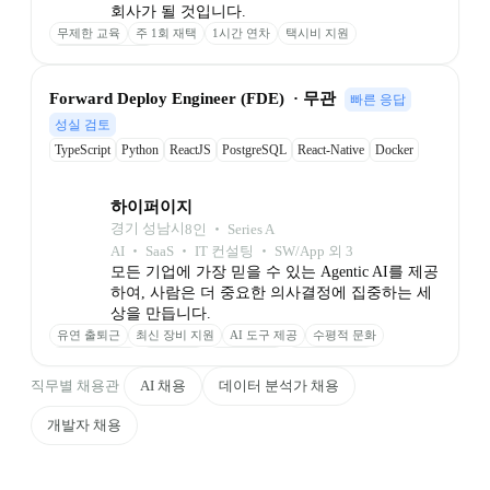
회사가 될 것입니다.
무제한 교육
주 1회 재택
1시간 연차
택시비 지원
배우자 휴가 20일
Forward Deploy Engineer (FDE)  · 무관
빠른 응답
성실 검토
TypeScript
Python
ReactJS
PostgreSQL
React-Native
Docker
Github
하이퍼이지
경기 성남시
8
인
 ‧ 
Series A
AI ‧ SaaS ‧ IT 컨설팅 ‧ SW/App 외 3
모든 기업에 가장 믿을 수 있는 Agentic AI를 제공
하여, 사람은 더 중요한 의사결정에 집중하는 세
상을 만듭니다.
유연 출퇴근
최신 장비 지원
AI 도구 제공
수평적 문화
자유로운 연차
판교 근무
소수정예 팀
자기계발 지원
성과 추가 보상
직무별 채용관
AI 채용
데이터 분석가 채용
개발자 채용