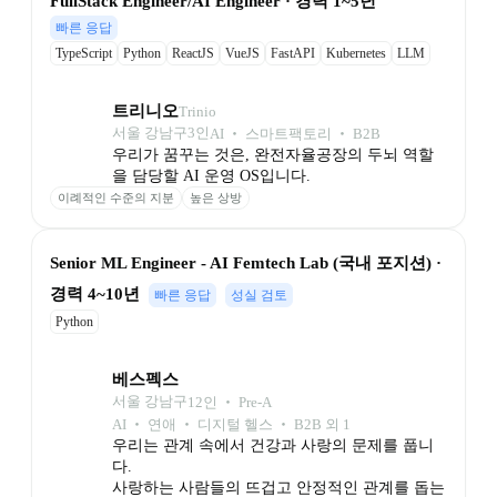
FullStack Engineer/AI Engineer · 경력 1~5년
빠른 응답
TypeScript
Python
ReactJS
VueJS
FastAPI
Kubernetes
LLM
트리니오
Trinio
서울 강남구
3
인
AI ‧ 스마트팩토리 ‧ B2B
우리가 꿈꾸는 것은, 완전자율공장의 두뇌 역할
을 담당할 AI 운영 OS입니다.
이례적인 수준의 지분
높은 상방
Senior ML Engineer - AI Femtech Lab (국내 포지션) · 
경력 4~10년
빠른 응답
성실 검토
Python
베스펙스
서울 강남구
12
인
 ‧ 
Pre-A
AI ‧ 연애 ‧ 디지털 헬스 ‧ B2B 외 1
우리는 관계 속에서 건강과 사랑의 문제를 풉니
다.

사랑하는 사람들의 뜨겁고 안정적인 관계를 돕는 