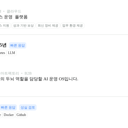
AI ‧ 클라우드
스 운영  플랫폼
스 지원
성과 기반 보상
최신 장비 제공
업무 환경 제공
~5년
빠른 응답
etes
LLM
 스마트팩토리 ‧ B2B
 두뇌 역할을 담당할 AI 운영 OS입니다.
빠른 응답
성실 검토
e
Docker
Github