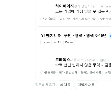
하이퍼이지
경기 성남시
8
인
 ‧ 
Series A
모든 기업에 가장 믿을 수 있는 Ag
유연 출퇴근
최신 장비 지원
AI 도구 제공
수평적 
AI 엔지니어  구인 · 경력 · 경력 3~10년
Python
FastAPI
Docker
트레독스
서울 마포구
4
인
AI ‧ 핀테크
수백 년간 변하지 않은 무역과 금융
자율출퇴근
반차 및 반반차
원하는 간식 제공
스톡
직무별 채용관
AI 채용
개발자 채용