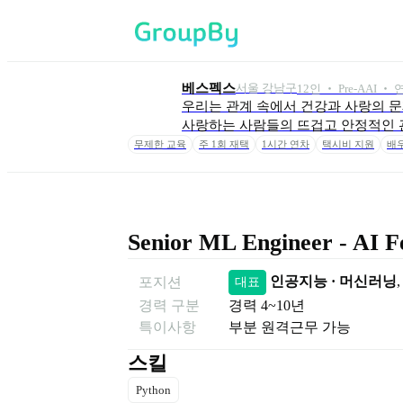
베스펙스
서울 강남구
12
인
 ‧ 
Pre-A
AI ‧ 
우리는 관계 속에서 건강과 사랑의 문제
사랑하는 사람들의 뜨겁고 안정적인 
무제한 교육
주 1회 재택
1시간 연차
택시비 지원
배우
Senior ML Engineer - A
인공지능 · 머신러닝
,
포지션
대표
경력 구분
경력
4~10년
특이사항
부분 원격근무 가능
스킬
Python