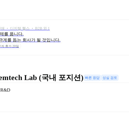
연애 ‧ 디지털 헬스 ‧ B2B 외 1
를 풉니다.

관계를 돕는 회사가 될 것입니다.
자 휴가 20일
I Femtech Lab (국내 포지션)
빠른 응답
성실 검토
 
R&D