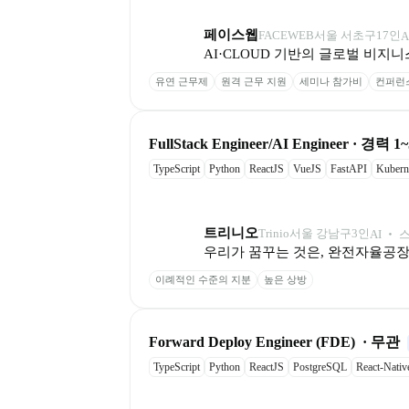
페이스웹
FACEWEB
서울 서초구
17
인
AI·CLOUD 기반의 글로벌 비지니
유연 근무제
원격 근무 지원
세미나 참가비
컨퍼런
FullStack Engineer/AI Engineer · 경력 1
TypeScript
Python
ReactJS
VueJS
FastAPI
Kubern
트리니오
Trinio
서울 강남구
3
인
AI ‧
우리가 꿈꾸는 것은, 완전자율공장의
이례적인 수준의 지분
높은 상방
Forward Deploy Engineer (FDE)  · 무관
TypeScript
Python
ReactJS
PostgreSQL
React-Nativ