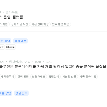
AI ‧ 클라우드
스 운영  플랫폼
스 지원
성과 기반 보상
최신 장비 제공
업무 환경 제공
빠른 응답
성실 검토
nux
Ubuntu
d
AI ‧ 환경엔지니어링 ‧ B2B ‧ B2G
솔루션은 분광데이터를 자체 개발 딥러닝 알고리즘을 분석해 물질을 
재택근무제
칼퇴 권장
연월차제도
명절상여
기념일 선물
가족 친화기업
빠른 응답
성실 검토