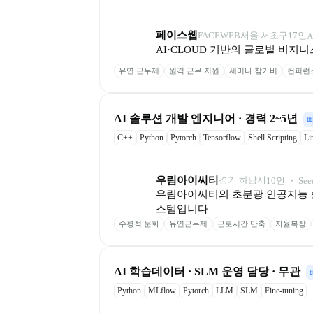
페이스웹
FACEWEB
서울 서초구
17
인
AI·CLOUD 기반의 글로벌 비지니
유연 근무제
원격 근무 지원
세미나 참가비
컨퍼런
AI 솔루션 개발 엔지니어 · 경력 2~5년
C++
Python
Pytorch
Tensorflow
Shell Scripting
Li
우림아이씨티
경기 하남시
10
인
 ‧ 
See
우림아이씨티의 초분광 인공지능 
스템입니다
수평적 문화
유연근무제
근로시간 단축
자율복장
﻿AI 학습데이터 · SLM 운영 담당 · 무관
Python
MLflow
Pytorch
LLM
SLM
Fine-tuning