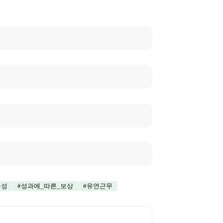
율성
#
성과에_따른_보상
#
유연근무