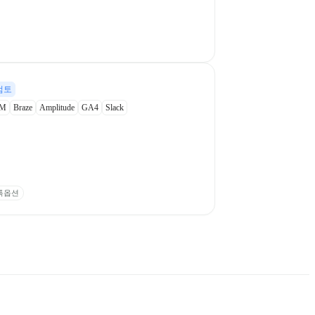
검토
M
Braze
Amplitude
GA4
Slack
톡옵션