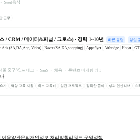
음식
 ‧ 
Seed
미만 근무
 CRM / 데이터&퍼널 / 그로스) · 경력 1~10년
빠른 응답
성실 
e Ads (SA,DA,App, Video)
Naver (SA,DA,shopping)
Appsflyer
Airbridge
Hotjar
GT
서울 중구
8
인
핀테크 ‧ SaaS ‧ 채용 ‧ 콘텐츠 마케팅 외 3
다.
 휴가
역량 교육 지원
외부 교육비
실전 프로젝트
정직한 급여
성과 인센티브
스
티
이용약관
문의
개인정보 처리방침
리워드 운영정책