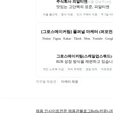
주식회사 피알티엔
서울 강남구
24
인
맛있는 고단백의 표준, 피알티엔
자율 출근제
중식 지원
도서 구매비 지원
주 5일 
[그로스메이커팀] 풀퍼널 마케터 (퍼포먼스 /
Notion
Figma
Kakao
Tiktok
Meta
Youtube
Googl
그로스메이커팀(스케일업스쿼드)
B2B 성장 방식을 재편하고 있습니
개인 노트북 지급
커피 무제한
생일 반차
자유로운
직무별 채용관
마케터 채용
채용 인사이트
전문 채용관
블로그
Reflo
커뮤니