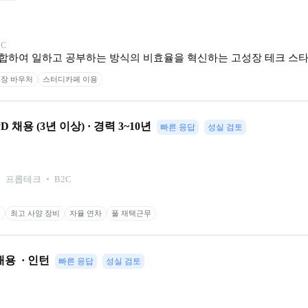
2C
합하여 일하고 공부하는 방식의 비효율을 혁신하는 고성장 테크 스
장 바우처
스터디카페 이용
용 (3년 이상) · 경력 3~10년
빠른 응답
성실 검토
 프롭테크 ‧ B2C
원
최고 사양 장비
자율 연차
풀 재택근무
용  · 인턴
빠른 응답
성실 검토