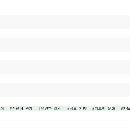
성장
#
수평적_관계
#
유연한_조직
#
목표_지향
#
피드백_문화
#
자