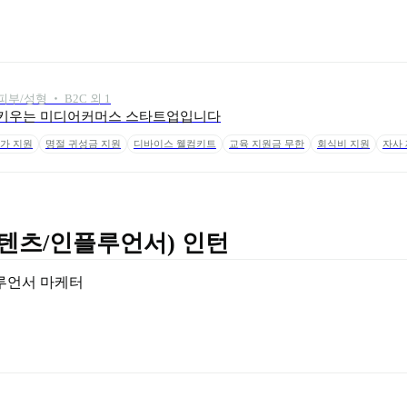
부/성형 ‧ B2C 외 1
 키우는 미디어커머스 스타트업입니다
가 지원
명절 귀성금 지원
디바이스 웰컴키트
교육 지원금 무한
회식비 지원
자사 
콘텐츠/인플루언서) 인턴
루언서 마케터