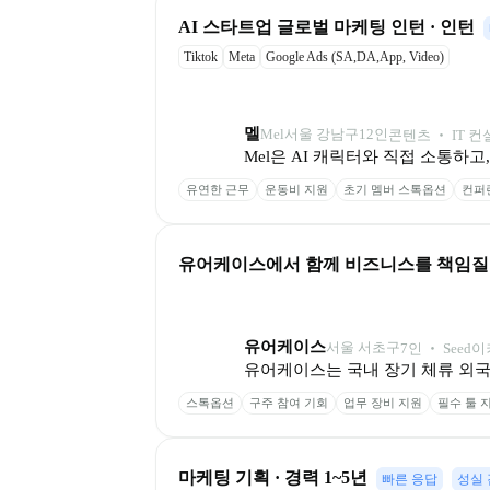
AI 스타트업 글로벌 마케팅 인턴 · 인턴
Tiktok
Meta
Google Ads (SA,DA,App, Video)
멜
Mel
서울 강남구
12
인
콘텐츠 ‧ IT 
Mel은 AI 캐릭터와 직접 소통하
유연한 근무
운동비 지원
초기 멤버 스톡옵션
컨퍼
유어케이스에서 함께 비즈니스를 책임질 
유어케이스
서울 서초구
7
인
 ‧ 
Seed
이
유어케이스는 국내 장기 체류 외
스톡옵션
구주 참여 기회
업무 장비 지원
필수 툴 
마케팅 기획 · 경력 1~5년
빠른 응답
성실