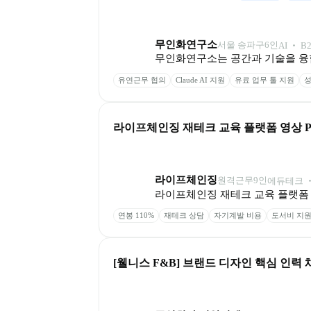
무인화연구소
서울 송파구
6
인
AI ‧ B
무인화연구소는 공간과 기술을 융
유연근무 협의
Claude AI 지원
유료 업무 툴 지원
성
라이프체인징 재테크 교육 플랫폼 영상 PD 채
라이프체인징
원격근무
9
인
에듀테크 ‧
라이프체인징 재테크 교육 플랫폼
연봉 110%
재테크 상담
자기계발 비용
도서비 지
[웰니스 F&B] 브랜드 디자인 핵심 인력 채