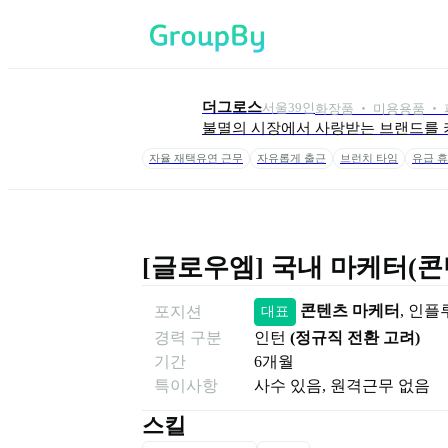
더그로스
서울
39
인
화장품 ‧ 미용용품 ‧ 피
불멸의 시장에서 사랑받는 브랜드를
자율 재택유연 근무
자유롭게 출근
브런치 타임
유급 휴
[글로우엠] 국내 마케터(
콘텐츠 마케터
, 
인플
포지션
대표
경력 구분
인턴
(
정규직 전환 고려
)
기간
6
개월
특이사항
사수 있음, 원격근무 없음
스킬