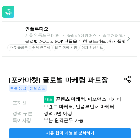
인플루디오
서울 영등포구
120
인
 ‧ 
Series A
이커머스 ‧ 중고거래/리셀 ‧ B2B 
글로벌 NO.1 K-POP 팬들을 위한 포토카드 거래 플랫폼 
자유 출퇴근
원격 근무제
업무 장비 지원
성과 인센티브
복지 포인트
워케이션
생일 반차
수평적 소통
타운홀 미팅
스페셜 런치
컬쳐데이
[포카마켓] 글로벌 마케팅 파트장
빠른 응답
성실 검토
콘텐츠 마케터
, 
퍼포먼스 마케터
, 
대표
포지션
브랜드 마케터
, 
인플루언서 마케터
경력 구분
경력
3년 이상
특이사항
부분 원격근무 가능
서류 합격 가능성 분석하기