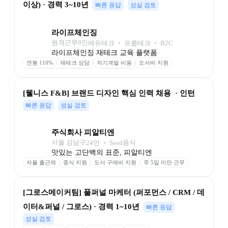
이상) · 경력 3~10년
빠른 응답
성실 검토
라이프체인징
원격근무
9
인
에듀테크 ‧ 프롭테크 ‧ B2C
라이프체인징 재테크 교육 플랫폼
연봉 110%
재테크 상담
자기계발 비용
도서비 지원
최고 사양 장비
자율 연차
풀 재택근무
[웰니스 F&B] 브랜드 디자인 핵심 인력 채용  · 인턴
빠른 응답
성실 검토
주식회사 피알티엔
서울 강남구
음식
24
인
 ‧ 
Seed
맛있는 고단백의 표준, 피알티엔
자율 출근제
중식 지원
도서 구매비 지원
주 5일 미만 근무
[그로스메이커팀] 풀퍼널 마케터 (퍼포먼스 / CRM / 데
이터&퍼널 / 그로스) · 경력 1~10년
빠른 응답
성실 검토