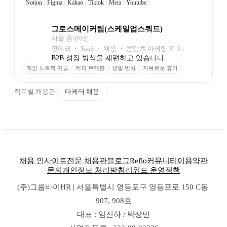
Notion
Figma
Kakao
Tiktok
Meta
Youtube
Google Ads (SA,DA,App, Video)
Naver (SA,DA,shopping)
Appsflyer
Airbridge
Hotjar
GTM
Braze
Amplitude
GA4
Slack
그로스메이커팀(스케일업스쿼드)
서울 중구
8
인
핀테크 ‧ SaaS ‧ 채용 ‧ 콘텐츠 마케팅 외 3
B2B 성장 방식을 재편하고 있습니다.
개인 노트북 지급
커피 무제한
생일 반차
자유로운 휴가
역량 교육 지원
외부 교육비
실전 프로젝트
정직한 급여
성과 인센티브
스톡옵션
직무별 채용관
마케터 채용
채용 인사이트
전문 채용관
블로그
Reflo
커뮤니티
이용약관
문의
개인정보 처리방침
리워드 운영정책
(주)그룹바이HR | 서울특별시 영등포구 영등포로 150 C동 
907, 908호
대표 : 임진하 / 박상민