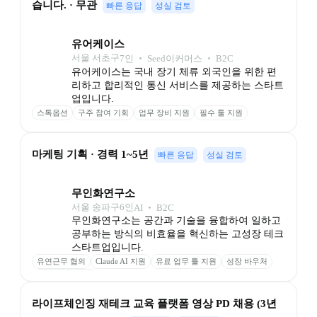
습니다. · 무관
빠른 응답
성실 검토
유어케이스
서울 서초구
7
인
 ‧ 
Seed
이커머스 ‧ B2C
유어케이스는 국내 장기 체류 외국인을 위한 편
리하고 합리적인 통신 서비스를 제공하는 스타트
업입니다.
스톡옵션
구주 참여 기회
업무 장비 지원
필수 툴 지원
마케팅 기획 · 경력 1~5년
빠른 응답
성실 검토
무인화연구소
서울 송파구
6
인
AI ‧ B2C
무인화연구소는 공간과 기술을 융합하여 일하고 
공부하는 방식의 비효율을 혁신하는 고성장 테크 
스타트업입니다.
유연근무 협의
Claude AI 지원
유료 업무 툴 지원
성장 바우처
스터디카페 이용
라이프체인징 재테크 교육 플랫폼 영상 PD 채용 (3년 