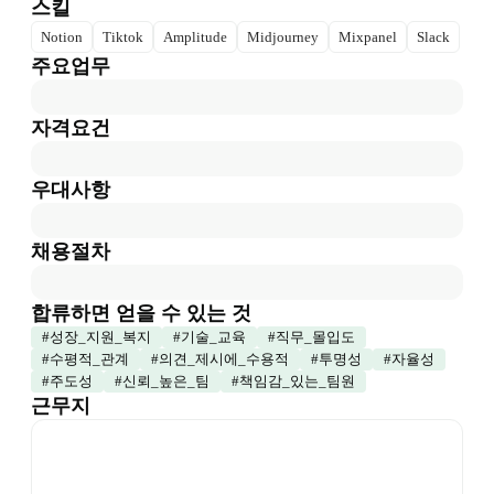
스킬
Notion
Tiktok
Amplitude
Midjourney
Mixpanel
Slack
주요업무
자격요건
우대사항
채용절차
합류하면 얻을 수 있는 것
#
성장_지원_복지
#
기술_교육
#
직무_몰입도
#
수평적_관계
#
의견_제시에_수용적
#
투명성
#
자율성
#
주도성
#
신뢰_높은_팀
#
책임감_있는_팀원
근무지