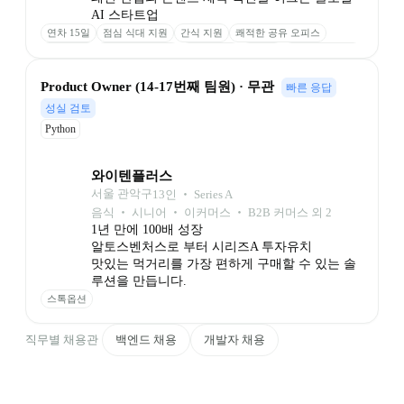
연차 15일
점심 식대 지원
간식 지원
쾌적한 공유 오피스
석식 지원
심야교통비 지원
6개월 승진
성과급
1인 1 법인카드
스톡옵션
Product Owner (14-17번째 팀원) · 무관
빠른 응답
성실 검토
Python
와이텐플러스
서울 관악구
13
인
 ‧ 
Series A
음식 ‧ 시니어 ‧ 이커머스 ‧ B2B 커머스 외 2
1년 만에 100배 성장

알토스벤처스로 부터 시리즈A 투자유치

맛있는 먹거리를 가장 편하게 구매할 수 있는 솔
루션을 만듭니다.
스톡옵션
직무별 채용관
백엔드 채용
개발자 채용