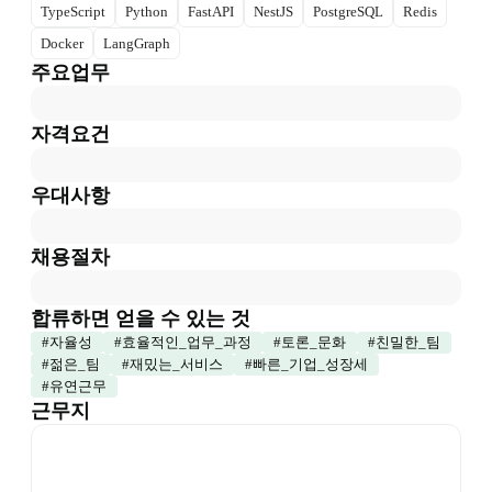
TypeScript
Python
FastAPI
NestJS
PostgreSQL
Redis
Docker
LangGraph
주요업무
자격요건
우대사항
채용절차
합류하면 얻을 수 있는 것
#
자율성
#
효율적인_업무_과정
#
토론_문화
#
친밀한_팀
#
젊은_팀
#
재밌는_서비스
#
빠른_기업_성장세
#
유연근무
근무지