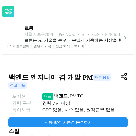
르몽
서울 서초구
20
인
 ‧ 
Pre-A
음식 ‧ AI ‧ SaaS ‧ B2B 외 1
르몽은 AI 기술을 누구나 손쉽게 사용하는 세상을 향합니다
시차출퇴근제
반반차 사용
점심 회식
휴가비
백엔드 엔지니어 겸 개발 PM
빠른 응답
성실 검토
백엔드
, 
PM/PO
포지션
대표
경력 구분
경력
7년 이상
특이사항
CTO 있음, 사수 있음, 원격근무 없음
서류 합격 가능성 분석하기
스킬