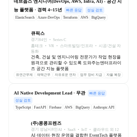
데브옵스 엔지니어(DevOps, AWS, Infra, AI) - 공간 지
능 플랫폼 · 경력 4~15년
빠른 응답
성실 검토
ElasticSearch
Azure-DevOps
Terraform
AWS
BigQuery
Snowflake
큐픽스
경기
84
인
 ‧ 
Series C
홈테크 ‧ VR ‧ 스마트빌딩/인프라 ‧ 시공/건설 자
동화
건축, 건설 및 엔지니어링 전문가가 작업 현장을 
원격으로 관리할 수 있도록 도와주는엔터프라이
즈 공간 지능 플랫폼 
유연근무제
재택근무
자유로운 연차
업무 장비 지급
자율 복장
종합건강검진
리프레쉬 휴가
교육 지원
도서 지원
휴식 공간
스낵바
식비 지원
경조사 지원
스톡옵션
인센티브 제도
AI Native Development Lead · 무관
빠른 응답
인재 추천 포상
생일 상품권
성실 검토
TypeScript
FastAPI
Firebase
AWS
BigQuery
Anthropic API
Workflow Automation
Google Cloud Speech-to-Text API
(주)콩콩프렌즈
경기 성남시
8
인
AI ‧ SaaS ‧ IoT ‧ 클라우드 외 12
AI·데이터·현장 운영을 결합한 EventTech 플랫폼 