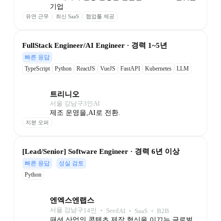
기업
유연 근무
최신 SaaS
협업툴 제공
FullStack Engineer/AI Engineer · 경력 1~5년
빠른 응답
TypeScript
Python
ReactJS
VueJS
FastAPI
Kubernetes
LLM
트리니오
서울 강남구
3
인
AI
제조 운영을,AI로 전환.
지분 오퍼
[Lead/Senior] Software Engineer · 경력 6년 이상
빠른 응답
성실 검토
Python
엔엑스엔랩스
서울 강남구
14
인
 ‧ 
Seed
AI ‧ SaaS ‧ B2B
패션 산업의 콘텐츠 제작 혁신을 이끄는 글로벌 