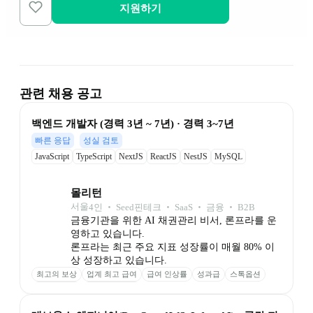
지원하기
관련 채용 공고
백엔드 개발자 (경력 3년 ~ 7년) · 경력 3~7년
빠른 응답
성실 검토
JavaScript
TypeScript
NextJS
ReactJS
NestJS
MySQL
몰리턴
서울
4
인
 ‧ 
Seed
핀테크 ‧ SaaS ‧ 금융 ‧ B2B
금융기관을 위한 AI 채권관리 비서, 론프라를 운
영하고 있습니다.

론프라는 최근 주요 지표 성장률이 매월 80% 이
상 성장하고 있습니다.
최고의 보상
업계 최고 급여
급여 인상률
성과급
스톡옵션
최고의 성장
점심 포케 제공