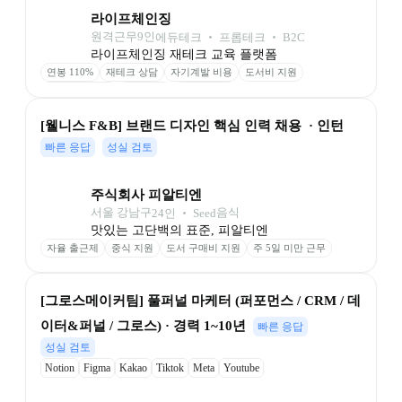
라이프체인징
원격근무
9
인
에듀테크 ‧ 프롭테크 ‧ B2C
라이프체인징 재테크 교육 플랫폼
연봉 110%
재테크 상담
자기계발 비용
도서비 지원
최고 사양 장비
자율 연차
풀 재택근무
[웰니스 F&B] 브랜드 디자인 핵심 인력 채용  · 인턴
빠른 응답
성실 검토
주식회사 피알티엔
서울 강남구
음식
24
인
 ‧ 
Seed
맛있는 고단백의 표준, 피알티엔
자율 출근제
중식 지원
도서 구매비 지원
주 5일 미만 근무
[그로스메이커팀] 풀퍼널 마케터 (퍼포먼스 / CRM / 데
이터&퍼널 / 그로스) · 경력 1~10년
빠른 응답
성실 검토
Notion
Figma
Kakao
Tiktok
Meta
Youtube
Google Ads (SA,DA,App, Video)
Naver (SA,DA,shopping)