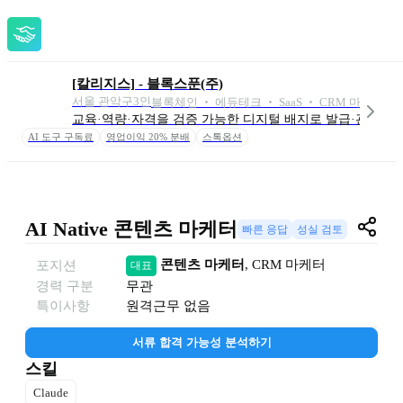
[칼리지스] - 블록스푼(주)
서울 관악구
3
인
블록체인 ‧ 에듀테크 ‧ SaaS ‧ CRM 마케팅 외 
교육·역량·자격을 검증 가능한 디지털 배지로 발급·관리하는 B2
AI 도구 구독료
영업이익 20% 분배
스톡옵션
AI Native 콘텐츠 마케터
빠른 응답
성실 검토
콘텐츠 마케터
, 
CRM 마케터
포지션
대표
경력 구분
무관
특이사항
원격근무 없음
서류 합격 가능성 분석하기
스킬
Claude