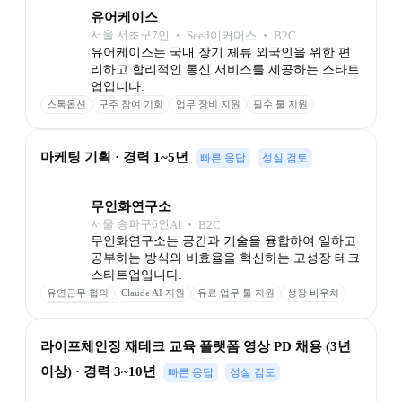
유어케이스
서울 서초구
7
인
 ‧ 
Seed
이커머스 ‧ B2C
유어케이스는 국내 장기 체류 외국인을 위한 편
리하고 합리적인 통신 서비스를 제공하는 스타트
업입니다.
스톡옵션
구주 참여 기회
업무 장비 지원
필수 툴 지원
마케팅 기획 · 경력 1~5년
빠른 응답
성실 검토
무인화연구소
서울 송파구
6
인
AI ‧ B2C
무인화연구소는 공간과 기술을 융합하여 일하고 
공부하는 방식의 비효율을 혁신하는 고성장 테크 
스타트업입니다.
유연근무 협의
Claude AI 지원
유료 업무 툴 지원
성장 바우처
스터디카페 이용
라이프체인징 재테크 교육 플랫폼 영상 PD 채용 (3년 
이상) · 경력 3~10년
빠른 응답
성실 검토