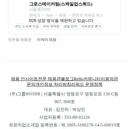
Appsflyer
Airbridge
Hotjar
GTM
Braze
Amplitude
GA4
Slack
그로스메이커팀(스케일업스쿼드)
서울 중구
8
인
핀테크 ‧ SaaS ‧ 채용 ‧ 콘텐츠 마케팅 외 3
B2B 성장 방식을 재편하고 있습니다.
개인 노트북 지급
커피 무제한
생일 반차
자유로운 휴가
역량 교육 지원
외부 교육비
실전 프로젝트
정직한 급여
성과 인센티브
스톡옵션
직무별 채용관
마케터 채용
채용 인사이트
전문 채용관
블로그
Reflo
커뮤니티
이용약관
문의
개인정보 처리방침
리워드 운영정책
(주)그룹바이HR | 서울특별시 영등포구 영등포로 150 C동 
907, 908호
대표 : 임진하 / 박상민
사업자등록 : 333-88-02226
유료직업소개업 등록번호 : 제 2005-3180270-14-5-00019호