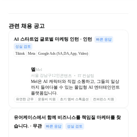
관련 채용 공고
AI 스타트업 글로벌 마케팅 인턴 · 인턴
빠른 응답
성실 검토
Tiktok
Meta
Google Ads (SA,DA,App, Video)
멜
Mel
서울 강남구
12
인
콘텐츠 ‧ IT 컨설팅
Mel은 AI 캐릭터와 직접 소통하고, 그들의 일상
까지 들여다볼 수 있는 몰입형 AI 엔터테인먼트 
플랫폼입니다.
유연한 근무
운동비 지원
초기 멤버 스톡옵션
컨퍼런스 지원
의미 있는 보상
안정적인 투자
유어케이스에서 함께 비즈니스를 책임질 마케터를 찾
습니다. · 무관
빠른 응답
성실 검토