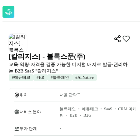
[칼리지스] - 블록스푼(주)
교육·역량·자격을 검증 가능한 디지털 배지로 발급·관리하
는 B2B SaaS "칼리지스"
#
에듀테크
#
HR
#
블록체인
#
AI Native
위치
서울 관악구
블록체인 ‧ 에듀테크 ‧ SaaS ‧ CRM 마케
서비스 분야
팅 ‧ B2B ‧ B2G
-
투자 단계