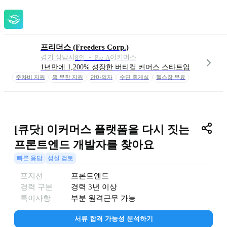
프리더스 (Freeders Corp.)
경기 성남시
이커머스
8
인
 ‧ 
Pre-A
1년만에 1,200% 성장한 버티컬 커머스 스타트업
주차비 지원
책 무한 지원
안마의자
수면 휴게실
헬스장 무료
유연 근무제
월 2회 재택
[큐닷] 이커머스 플랫폼을 다시 짓는 
프론트엔드 개발자를 찾아요
빠른 응답
성실 검토
포지션
프론트엔드
경력 구분
경력
3년 이상
특이사항
부분 원격근무 가능
서류 합격 가능성 분석하기