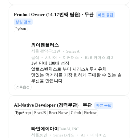
Product Owner (14-17번째 팀원) · 무관
빠른 응답
성실 검토
Python
와이텐플러스
서울 관악구
13
인
 ‧ 
Series A
음식 ‧ 시니어 ‧ 이커머스 ‧ B2B 커머스 외 2
1년 만에 100배 성장

알토스벤처스로 부터 시리즈A 투자유치

맛있는 먹거리를 가장 편하게 구매할 수 있는 솔
루션을 만듭니다.
스톡옵션
AI-Native Developer (경력무관) · 무관
빠른 응답
TypeScript
ReactJS
React-Native
Github
Firebase
타인에이아이
TainAI, INC.
서울
20
인
 ‧ 
Series B
게임 ‧ AI ‧ 메타버스