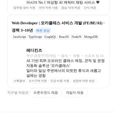
아시아 No.1 여성향 AI 캐릭터 채팅 서비스 💖
업무용 장비 지원
연차 자유 사용
점심 식대 제공
간식 제공
Web Developer | 모카클래스 서비스 개발 (FE/BE/AI) · 
경력 3~10년
빠른 응답
JavaScript
TypeScript
GraphQL
ReactJS
NodeJS
MongoDB
Google-Firebase
AWS-EC2
AWS-bedrock
Claude Code
레디킨즈
부산 금정구
5
인
게임 ‧ 음식 ‧ 여행 ‧ 스포츠 외 14
AI 기반 B2B 오프라인 클래스 매칭, 견적 및 운영 
자동화 솔루션 '모카클래스'

일터와 일상 주변에서의 따뜻한 휴식과 새롭고 
설레는 경험
스톡옵션
도서구매 지원
인강 비용 지원
성장에 대한 보상
직무별 채용관
프론트엔드 채용
개발자 채용