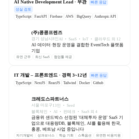
AI Native Development Lead · 무관
빠른 응답
성실 검토
TypeScript
FastAPI
Firebase
AWS
BigQuery
Anthropic API
Workflow Automation
Google Cloud Speech-to-Text API
(주)콩콩프렌즈
경기 성남시
8
인
AI ‧ SaaS ‧ IoT ‧ 클라우드 외 12
AI·데이터·현장 운영을 결합한 EventTech 플랫폼 
기업
유연 근무
최신 SaaS
협업툴 제공
IT 개발 – 프론트엔드 · 경력 3~12년
빠른 응답
TypeScript
NextJS
ReactJS
Tailwind
Docker
Github
크레도스파트너스
서울 마포구
13
인
 ‧ 
Seed
블록체인 ‧ AI ‧ 핀테크 ‧ SaaS 외 4
금융위 샌드박스 선정된 '대체투자 운영' SaaS 기
업으로 대용량DB, 블록체인, AI를 활용해 한국, 
홍콩, 베트남 사업 중입니다
자기개발비
성과보너스
학습 기회
스톡옵션
유연한 비용지원