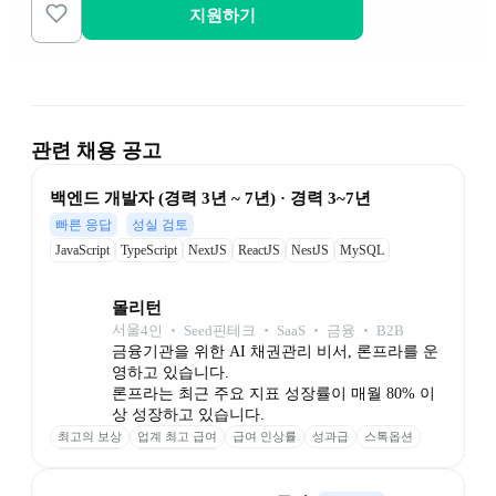
지원하기
관련 채용 공고
백엔드 개발자 (경력 3년 ~ 7년) · 경력 3~7년
빠른 응답
성실 검토
JavaScript
TypeScript
NextJS
ReactJS
NestJS
MySQL
몰리턴
서울
4
인
 ‧ 
Seed
핀테크 ‧ SaaS ‧ 금융 ‧ B2B
금융기관을 위한 AI 채권관리 비서, 론프라를 운
영하고 있습니다.

론프라는 최근 주요 지표 성장률이 매월 80% 이
상 성장하고 있습니다.
최고의 보상
업계 최고 급여
급여 인상률
성과급
스톡옵션
최고의 성장
점심 포케 제공