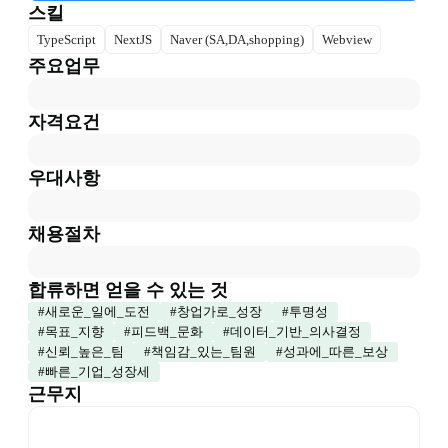
스킬
TypeScript
NextJS
Naver (SA,DA,shopping)
Webview
주요업무
자격요건
우대사항
채용절차
합류하면 얻을 수 있는 것
#
새로운_일에_도전
#
창업가로_성장
#
투명성
#
목표_지향
#
피드백_문화
#
데이터_기반_의사결정
#
신뢰_높은_팀
#
책임감_있는_팀원
#
성과에_따른_보상
#
빠른_기업_성장세
근무지