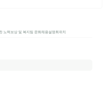
한 노력
보상 및 복지
팀 문화
채용설명회
위치