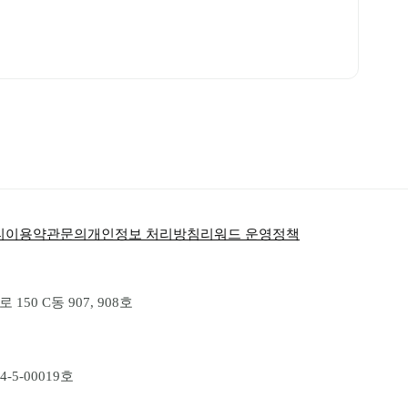
티
이용약관
문의
개인정보 처리방침
리워드 운영정책
50 C동 907, 908호
-5-00019호