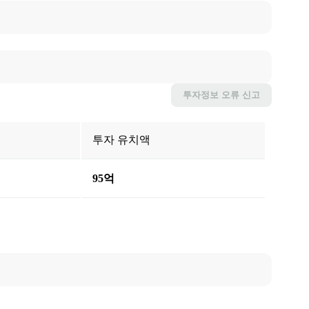
투자정보
오류 신고
투자 유치액
95억