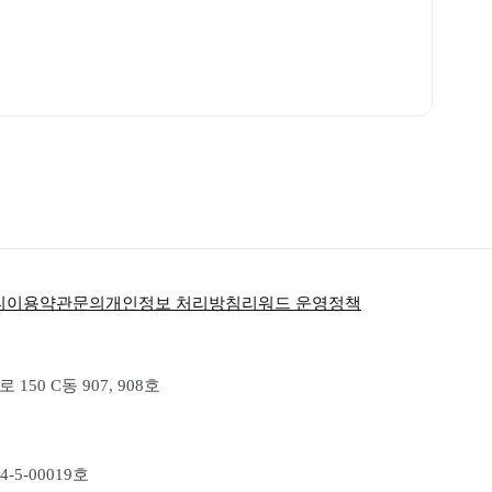
티
이용약관
문의
개인정보 처리방침
리워드 운영정책
50 C동 907, 908호
-5-00019호