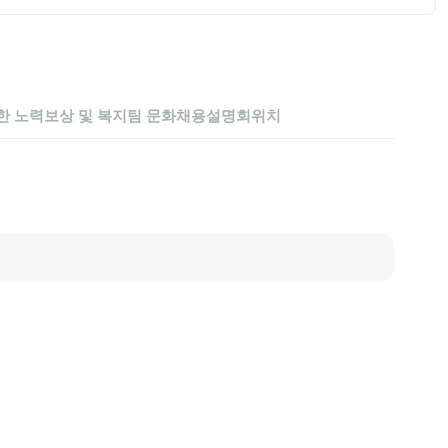
한 노력
보상 및 복지
팀 문화
채용설명회
위치