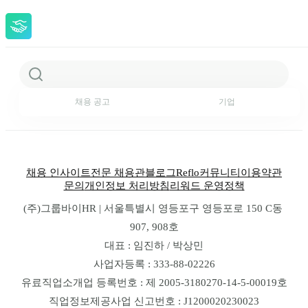
채용 공고
기업
채용 인사이트
전문 채용관
블로그
Reflo
커뮤니티
이용약관
문의
개인정보 처리방침
리워드 운영정책
(주)그룹바이HR | 서울특별시 영등포구 영등포로 150 C동 
907, 908호
대표 : 임진하 / 박상민
사업자등록 : 333-88-02226
유료직업소개업 등록번호 : 제 2005-3180270-14-5-00019호
직업정보제공사업 신고번호 : J1200020230023