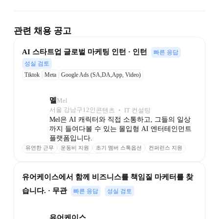
관련 채용 공고
AI 스타트업 글로벌 마케팅 인턴 · 인턴
빠른 응답
성실 검토
Tiktok
Meta
Google Ads (SA,DA,App, Video)
멜
Mel
서울 강남구
12
인
콘텐츠 ‧ IT 컨설팅
Mel은 AI 캐릭터와 직접 소통하고, 그들의 일상
까지 들여다볼 수 있는 몰입형 AI 엔터테인먼트 
플랫폼입니다.
유연한 근무
운동비 지원
초기 멤버 스톡옵션
컨퍼런스 지원
의미 있는 보상
안정적인 투자
유어케이스에서 함께 비즈니스를 책임질 마케터를 찾
습니다. · 무관
빠른 응답
성실 검토
유어케이스