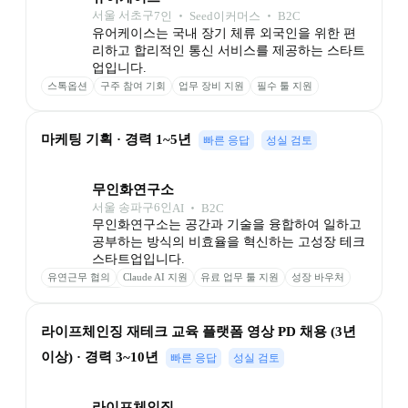
서울 서초구
7
인
 ‧ 
Seed
이커머스 ‧ B2C
유어케이스는 국내 장기 체류 외국인을 위한 편
리하고 합리적인 통신 서비스를 제공하는 스타트
업입니다.
스톡옵션
구주 참여 기회
업무 장비 지원
필수 툴 지원
마케팅 기획 · 경력 1~5년
빠른 응답
성실 검토
무인화연구소
서울 송파구
6
인
AI ‧ B2C
무인화연구소는 공간과 기술을 융합하여 일하고 
공부하는 방식의 비효율을 혁신하는 고성장 테크 
스타트업입니다.
유연근무 협의
Claude AI 지원
유료 업무 툴 지원
성장 바우처
스터디카페 이용
라이프체인징 재테크 교육 플랫폼 영상 PD 채용 (3년 
이상) · 경력 3~10년
빠른 응답
성실 검토
라이프체인징