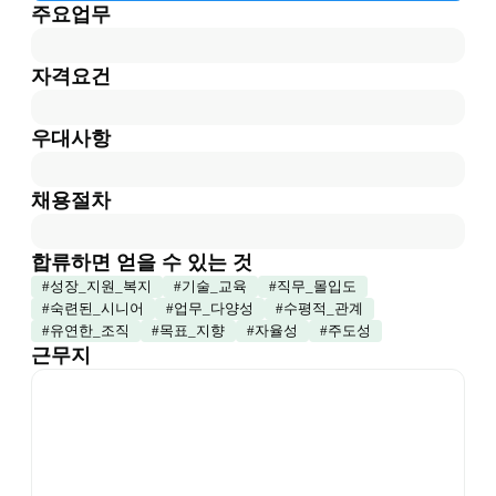
주요업무
자격요건
우대사항
채용절차
합류하면 얻을 수 있는 것
#
성장_지원_복지
#
기술_교육
#
직무_몰입도
#
숙련된_시니어
#
업무_다양성
#
수평적_관계
#
유연한_조직
#
목표_지향
#
자율성
#
주도성
근무지