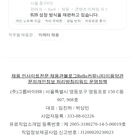
서울 중구
8
인
핀테크 ‧ SaaS ‧ 채용 ‧ 콘텐츠 마케팅 외 3
B2B 성장 방식을 재편하고 있습니다.
개인 노트북 지급
커피 무제한
생일 반차
자유로운 휴가
역량 교육 지원
외부 교육비
실전 프로젝트
정직한 급여
성과 인센티브
스톡옵션
직무별 채용관
마케터 채용
채용 인사이트
전문 채용관
블로그
Reflo
커뮤니티
이용약관
문의
개인정보 처리방침
리워드 운영정책
(주)그룹바이HR | 서울특별시 영등포구 영등포로 150 C동 
907, 908호
대표 : 임진하 / 박상민
사업자등록 : 333-88-02226
유료직업소개업 등록번호 : 제 2005-3180270-14-5-00019호
직업정보제공사업 신고번호 : J1200020230023