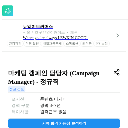
뉴웨이브커머스
서울 서초구
23
인
이커머스 ‧ 패션
Where you're always LEWKIN GOOD!
건강검진
직원 할인
내일채움공제
스톡옵션
퇴직금
4대 보험
명절선물
간식 제공
음료제공
자율 근무제
연차
반차
육아휴직
패밀리데이
마케팅 캠페인 담당자 (Campaign 
Manager) - 정규직
성실 검토
포지션
콘텐츠 마케터
경력 구분
경력
3~7년
특이사항
원격근무 없음
서류 합격 가능성 분석하기