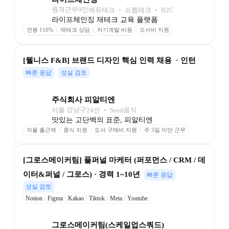
원격근무
9
인
에듀테크 ‧ 프롭테크 ‧ B2C
라이프체인징 재테크 교육 플랫폼
연봉 110%
재테크 상담
자기계발 비용
도서비 지원
최고 사양 장비
자율 연차
풀 재택근무
[웰니스 F&B] 브랜드 디자인 핵심 인력 채용  · 인턴
빠른 응답
성실 검토
주식회사 피알티엔
서울 강남구
음식
24
인
 ‧ 
Seed
맛있는 고단백의 표준, 피알티엔
자율 출근제
중식 지원
도서 구매비 지원
주 5일 미만 근무
[그로스메이커팀] 풀퍼널 마케터 (퍼포먼스 / CRM / 데
이터&퍼널 / 그로스) · 경력 1~10년
빠른 응답
성실 검토
Notion
Figma
Kakao
Tiktok
Meta
Youtube
Google Ads (SA,DA,App, Video)
Naver (SA,DA,shopping)
Appsflyer
Airbridge
Hotjar
GTM
Braze
Amplitude
GA4
Slack
그로스메이커팀(스케일업스쿼드)