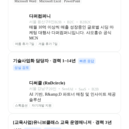
Microsoft Word
Microsoft Excel
PowerPoint
다퍼컴퍼니
서울 용산구
8
인
B2B ‧ B2C ‧ B2B2C
매월 10억 이상씩 매출 성장중인 글로벌 시딩 마
케팅 대행사 다퍼컴퍼니입니다. 샤오홍슈 공식 
MCN 
여름 휴가 7일
겨울 휴가 7일
기술사업화 담당자 · 경력 1~14년
빠른 응답
성실 검토
디써클 (RnDcircle)
서울 강남구
20
인
 ‧ 
Seed
AI ‧ SaaS ‧ B2B
AI 기반, R&amp;D 파트너 매칭 및 인사이트 제공 
솔루션
스톡옵션
자기개발 지원
[교육사업]유니브클래스 교육 운영매니저 · 경력 3년 