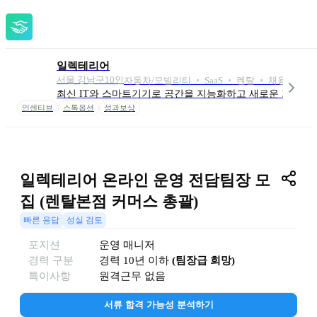
일렉테리어
서울 강남구
10
인
자동차/모빌리티 ‧ SaaS ‧ 렌탈 ‧ 채용 외 18
최신 IT와 스마트기기로 공간을 지능화하고 새로운 가치를 
인센티브
스톡옵션
성과보상
일렉테리어 온라인 운영 전담팀장 모
집 (렌탈본점 커머스 총괄)
빠른 응답
성실 검토
포지션
운영 매니저
경력 구분
경력
10년 이하
(
팀장급 희망
)
특이사항
원격근무 없음
서류 합격 가능성 분석하기