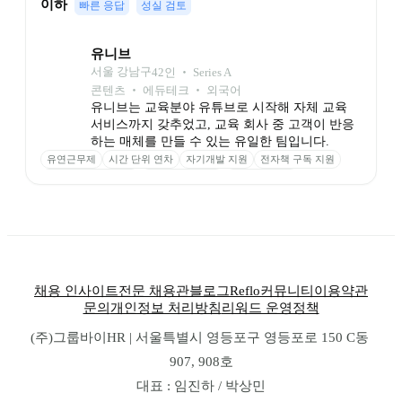
이하
빠른 응답
성실 검토
유니브
서울 강남구
42
인
 ‧ 
Series A
콘텐츠 ‧ 에듀테크 ‧ 외국어
유니브는 교육분야 유튜브로 시작해 자체 교육 
서비스까지 갖추었고, 교육 회사 중 고객이 반응
하는 매체를 만들 수 있는 유일한 팀입니다. 
유연근무제
시간 단위 연차
자기개발 지원
전자책 구독 지원
개인 기명 법인 카드
창립기념일 휴무
건강검진 휴가
사내 추천 제도
채용 인사이트
전문 채용관
블로그
Reflo
커뮤니티
이용약관
문의
개인정보 처리방침
리워드 운영정책
(주)그룹바이HR | 서울특별시 영등포구 영등포로 150 C동 
907, 908호
대표 : 임진하 / 박상민