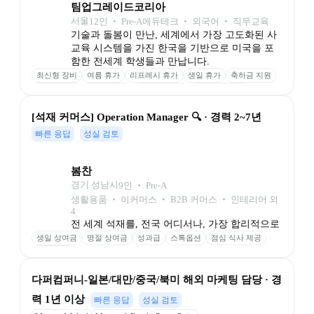
팀업그레이드코리아
서울
12
인
 ‧ 
Pre-A
에듀테크 ‧ 외국어 ‧ 직무교육
기술과 돌봄이 만난, 세계에서 가장 고도화된 사
교육 시스템을 가진 한국을 기반으로 미국을 포
함한 전세계 학생들과 만납니다.
최신형 장비
여름 휴가
리프레시 휴가
생일 휴가
축하금 지원
간식비 지원
도서 구입비
유연한 출퇴근
자유로운 휴가
[석재 커머스] Operation Manager 🔍 · 경력 2~7년
빠른 응답
성실 검토
봄찬
경기 성남시
9
인
 ‧ 
Pre-A
생활용품 ‧ 이커머스 ‧ B2B 커머스 ‧ 인테리어 외 
4
전 세계 석재를, 전국 어디서나, 가장 합리적으로
생일 상여금
명절 상여금
성과급
스톡옵션
점심 식사 제공
주차 가능
다퍼컴퍼니-일본/대만/중국/북미 해외 마케팅 담당 · 경
력 1년 이상
빠른 응답
성실 검토