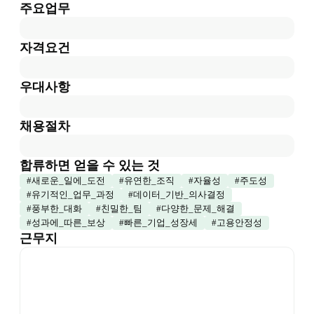
주요업무
자격요건
우대사항
채용절차
합류하면 얻을 수 있는 것
#
새로운_일에_도전
#
유연한_조직
#
자율성
#
주도성
#
유기적인_업무_과정
#
데이터_기반_의사결정
#
풍부한_대화
#
친밀한_팀
#
다양한_문제_해결
#
성과에_따른_보상
#
빠른_기업_성장세
#
고용안정성
근무지