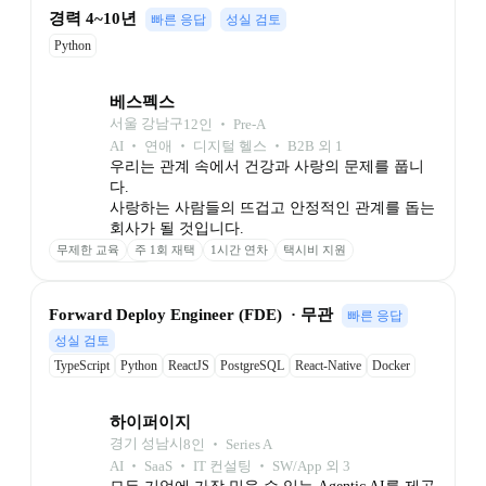
경력 4~10년
빠른 응답
성실 검토
Python
베스펙스
서울 강남구
12
인
 ‧ 
Pre-A
AI ‧ 연애 ‧ 디지털 헬스 ‧ B2B 외 1
우리는 관계 속에서 건강과 사랑의 문제를 풉니
다.

사랑하는 사람들의 뜨겁고 안정적인 관계를 돕는 
회사가 될 것입니다.
무제한 교육
주 1회 재택
1시간 연차
택시비 지원
배우자 휴가 20일
Forward Deploy Engineer (FDE)  · 무관
빠른 응답
성실 검토
TypeScript
Python
ReactJS
PostgreSQL
React-Native
Docker
Github
하이퍼이지
경기 성남시
8
인
 ‧ 
Series A
AI ‧ SaaS ‧ IT 컨설팅 ‧ SW/App 외 3