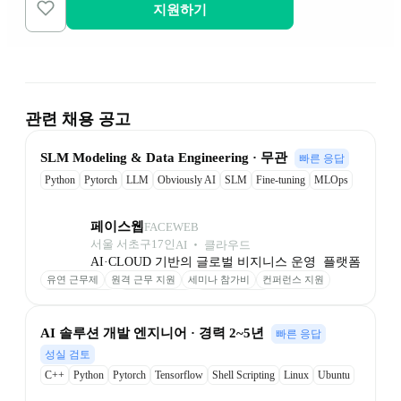
지원하기
관련 채용 공고
﻿SLM Modeling & Data ﻿﻿Engineering · 무관
빠른 응답
Python
Pytorch
LLM
Obviously AI
SLM
Fine-tuning
MLOps
RAG
VectorDB
페이스웹
FACEWEB
서울 서초구
17
인
AI ‧ 클라우드
AI·CLOUD 기반의 글로벌 비지니스 운영  플랫폼
유연 근무제
원격 근무 지원
세미나 참가비
컨퍼런스 지원
성과 기반 보상
최신 장비 제공
업무 환경 제공
AI 솔루션 개발 엔지니어 · 경력 2~5년
빠른 응답
성실 검토
C++
Python
Pytorch
Tensorflow
Shell Scripting
Linux
Ubuntu