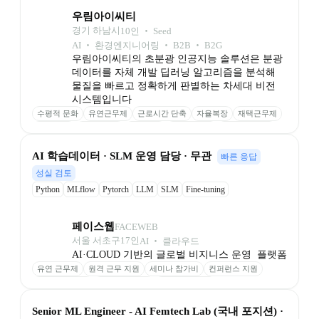
우림아이씨티
경기 하남시
10
인
 ‧ 
Seed
AI ‧ 환경엔지니어링 ‧ B2B ‧ B2G
우림아이씨티의 초분광 인공지능 솔루션은 분광
데이터를 자체 개발 딥러닝 알고리즘을 분석해 
물질을 빠르고 정확하게 판별하는 차세대 비전 
시스템입니다
수평적 문화
유연근무제
근로시간 단축
자율복장
재택근무제
칼퇴 권장
연월차제도
명절상여
기념일 선물
가족 친화기업
﻿AI 학습데이터 · SLM 운영 담당 · 무관
빠른 응답
성실 검토
Python
MLflow
Pytorch
LLM
SLM
Fine-tuning
페이스웹
FACEWEB
서울 서초구
17
인
AI ‧ 클라우드
AI·CLOUD 기반의 글로벌 비지니스 운영  플랫폼
유연 근무제
원격 근무 지원
세미나 참가비
컨퍼런스 지원
성과 기반 보상
최신 장비 제공
업무 환경 제공
Senior ML Engineer - AI Femtech Lab (국내 포지션) · 