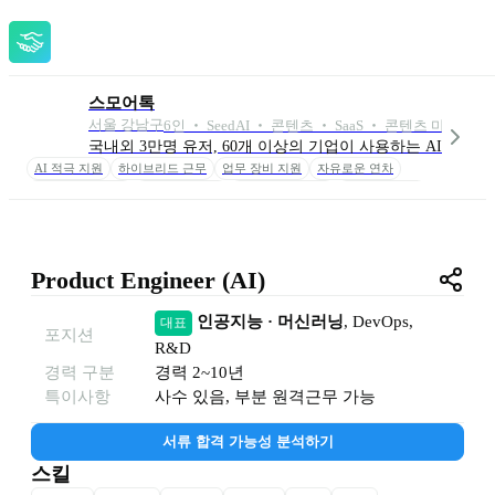
스모어톡
서울 강남구
6
인
 ‧ 
Seed
AI ‧ 콘텐츠 ‧ SaaS ‧ 콘텐츠 마케팅 외 
국내외 3만명 유저, 60개 이상의 기업이 사용하는 AI 이미
AI 적극 지원
하이브리드 근무
업무 장비 지원
자유로운 연차
도서 구입비 지원
강의 참여 지원
세미나 참여 지원
스톡옵션 협의
Product Engineer (AI)
인공지능 · 머신러닝
, 
DevOps
, 
대표
포지션
R&D
경력 구분
경력
2~10년
특이사항
사수 있음, 부분 원격근무 가능
서류 합격 가능성 분석하기
스킬