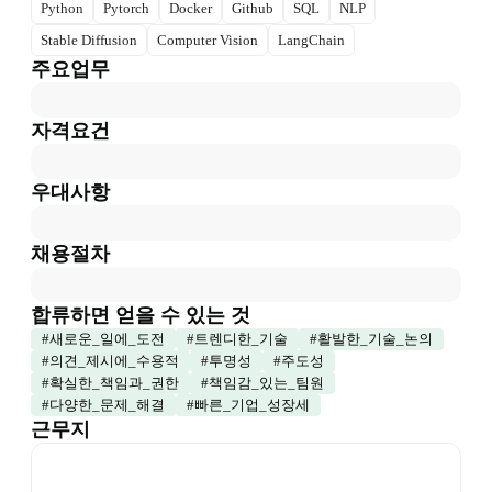
Python
Pytorch
Docker
Github
SQL
NLP
Stable Diffusion
Computer Vision
LangChain
주요업무
자격요건
우대사항
채용절차
합류하면 얻을 수 있는 것
#
새로운_일에_도전
#
트렌디한_기술
#
활발한_기술_논의
#
의견_제시에_수용적
#
투명성
#
주도성
#
확실한_책임과_권한
#
책임감_있는_팀원
#
다양한_문제_해결
#
빠른_기업_성장세
근무지