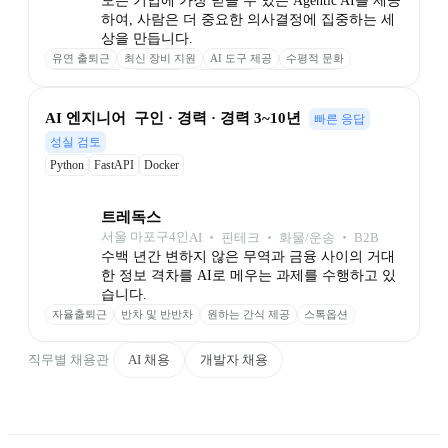
모든 기업에 가장 믿을 수 있는 Agentic AI를 제공
하여, 사람은 더 중요한 의사결정에 집중하는 세
상을 만듭니다.
유연 출퇴근
최신 장비 지원
AI 도구 제공
수평적 문화
자유로운 연차
판교 근무
소수정예 팀
자기계발 지원
성과 추가 보상
AI 엔지니어  구인 · 경력 · 경력 3~10년
빠른 응답
성실 검토
Python
FastAPI
Docker
트레독스
서울 마포구
4
인
AI ‧ 핀테크 ‧ 화물/운송 ‧ B2B
수백 년간 변하지 않은 무역과 금융 사이의 거대
한 정보 격차를 AI로 메우는 과제를 수행하고 있
습니다. 
자율출퇴근
반차 및 반반차
원하는 간식 제공
스톡옵션
직무별 채용관
AI 채용
개발자 채용