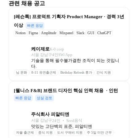
관련 채용 공고
[레슨톡] 프로덕트 기획자 Product Manager · 경력 3년 
이상
빠른 응답
Notion
Figma
Amplitude
Mixpanel
Slack
GUI
ChatGPT
Claude
케이제로
K-0 corp
서울 강남구
4
인
SW/App
기술을 통해 필수불가결한 조직이 되는 것입니
다. 
님 문화
8-11 유연출근제
Birthday Refresh 휴가
간식 지원
[웰니스 F&B] 브랜드 디자인 핵심 인력 채용  · 인턴
빠른 응답
성실 검토
주식회사 피알티엔
서울 강남구
음식
24
인
 ‧ 
Seed
맛있는 고단백의 표준, 피알티엔
자율 출근제
중식 지원
도서 구매비 지원
주 5일 미만 근무