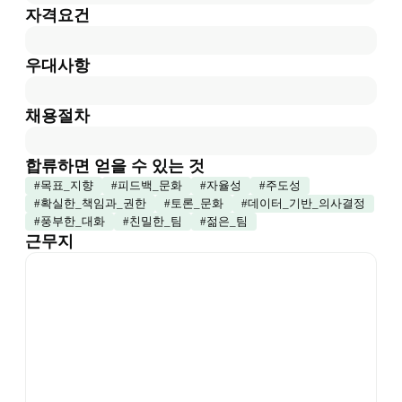
자격요건
우대사항
채용절차
합류하면 얻을 수 있는 것
#
목표_지향
#
피드백_문화
#
자율성
#
주도성
#
확실한_책임과_권한
#
토론_문화
#
데이터_기반_의사결정
#
풍부한_대화
#
친밀한_팀
#
젊은_팀
근무지