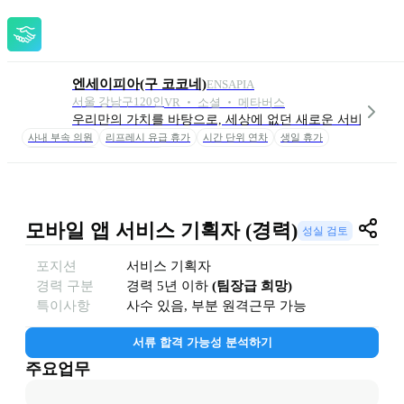
엔세이피아(구 코코네)
ENSAPIA
서울 강남구
120
인
VR ‧ 소셜 ‧ 메타버스
우리만의 가치를 바탕으로, 세상에 없던 새로운 서비스를 만
사내 부속 의원
리프레시 유급 휴가
시간 단위 연차
생일 휴가
점심시간 2시간
반값 스낵바
모바일 앱 서비스 기획자 (경력)
성실 검토
포지션
서비스 기획자
경력 구분
경력
5년 이하
(
팀장급 희망
)
특이사항
사수 있음, 부분 원격근무 가능
서류 합격 가능성 분석하기
주요업무