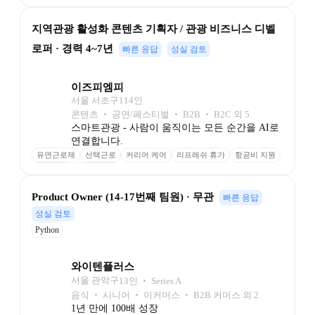
지역관광 활성화 콘텐츠 기획자 / 관광 비즈니스 디벨
로퍼 · 경력 4~7년
빠른 응답
성실 검토
이즈피엠피
서울 서초구
114
인
콘텐츠 ‧ 공연/페스티벌 ‧ B2B ‧ B2C 외 5
스마트관광 - 사람이 움직이는 모든 순간을 AI로 
연결합니다.
유연근로제
선택근로
커리어 케어
리프레쉬 휴가
항공비 지원
사내대출
교정테라피
Product Owner (14-17번째 팀원) · 무관
빠른 응답
성실 검토
Python
와이텐플러스
서울 관악구
13
인
 ‧ 
Series A
음식 ‧ 시니어 ‧ 이커머스 ‧ B2B 커머스 외 2
1년 만에 100배 성장
