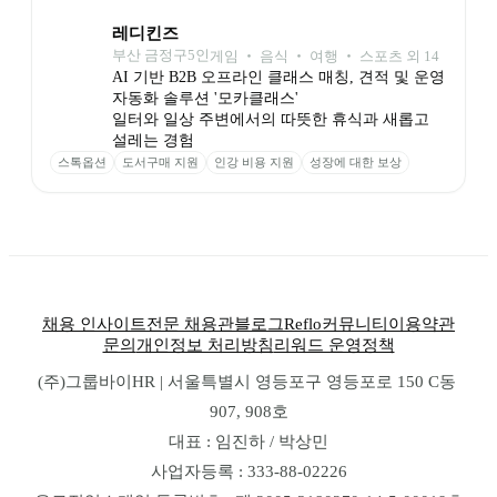
Microsoft Word
Microsoft Excel
Looker Studio
Amplitude
Slack
레디킨즈
부산 금정구
5
인
게임 ‧ 음식 ‧ 여행 ‧ 스포츠 외 14
AI 기반 B2B 오프라인 클래스 매칭, 견적 및 운영 
자동화 솔루션 '모카클래스'

일터와 일상 주변에서의 따뜻한 휴식과 새롭고 
설레는 경험
스톡옵션
도서구매 지원
인강 비용 지원
성장에 대한 보상
채용 인사이트
전문 채용관
블로그
Reflo
커뮤니티
이용약관
문의
개인정보 처리방침
리워드 운영정책
(주)그룹바이HR | 서울특별시 영등포구 영등포로 150 C동 
907, 908호
대표 : 임진하 / 박상민
사업자등록 : 333-88-02226