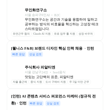
무인화연구소
서울 송파구
6
인
AI ‧ B2C
무인화연구소는 공간과 기술을 융합하여 일하고 
공부하는 방식의 비효율을 혁신하는 고성장 테크 
스타트업입니다.
유연근무 협의
Claude AI 지원
유료 업무 툴 지원
성장 바우처
스터디카페 이용
[웰니스 F&B] 브랜드 디자인 핵심 인력 채용  · 인턴
빠른 응답
성실 검토
주식회사 피알티엔
서울 강남구
음식
24
인
 ‧ 
Seed
맛있는 고단백의 표준, 피알티엔
자율 출근제
중식 지원
도서 구매비 지원
주 5일 미만 근무
[인턴] AI 콘텐츠 서비스 퍼포먼스 마케터 (정규직 전
환) · 인턴
빠른 응답
성실 검토