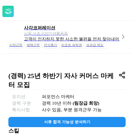
사각코퍼레이션
서울 서초구
20
인
생활용품
고객이 인지하지 못한 사소한 불편을 먼저 찾아내어 해소하
시차근무
재택근무
안식휴가
리조트 숙박권
성과급 제도
단축근무
명절 선물
도서구매비
자사 제품 할인
회식비 지원
펫로스 휴가
경조 휴가
경조금 지원
캠핑 지원금
(경력) 25년 하반기 자사 커머스 마케
터 모집
포지션
퍼포먼스 마케터
경력 구분
경력
10년 이하
(
팀장급 희망
)
특이사항
사수 있음, 부분 원격근무 가능
서류 합격 가능성 분석하기
스킬