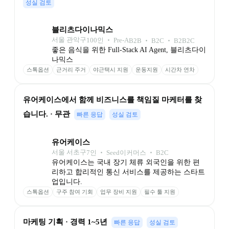
성실 검토
블리츠다이나믹스
서울 관악구
100
인
 ‧ 
Pre-A
B2B ‧ B2C ‧ B2B2C
좋은 음식을 위한 Full-Stack AI Agent, 블리츠다이
나믹스
스톡옵션
근거리 주거
야근택시 지원
운동지원
시간차 연차
유어케이스에서 함께 비즈니스를 책임질 마케터를 찾
습니다. · 무관
빠른 응답
성실 검토
유어케이스
서울 서초구
7
인
 ‧ 
Seed
이커머스 ‧ B2C
유어케이스는 국내 장기 체류 외국인을 위한 편
리하고 합리적인 통신 서비스를 제공하는 스타트
업입니다.
스톡옵션
구주 참여 기회
업무 장비 지원
필수 툴 지원
마케팅 기획 · 경력 1~5년
빠른 응답
성실 검토