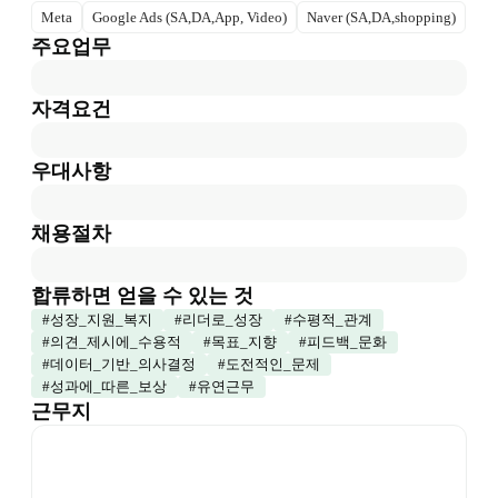
Meta
Google Ads (SA,DA,App, Video)
Naver (SA,DA,shopping)
주요업무
자격요건
우대사항
채용절차
합류하면 얻을 수 있는 것
#
성장_지원_복지
#
리더로_성장
#
수평적_관계
#
의견_제시에_수용적
#
목표_지향
#
피드백_문화
#
데이터_기반_의사결정
#
도전적인_문제
#
성과에_따른_보상
#
유연근무
근무지