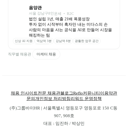
음양관
서울 강남구
8
인
운세 ‧ B2C
법인 설립 1년, 매출 21배 폭풍성장

투자 없이 시작부터 흑자만 내는 미다스의 손

사람의 마음을 사는 공식을 AI로 만들어 시장을 
해킹하는 팀
신상 AI 지원
역삼역 3분
강남역 8분
광활한 업무 공간
시디즈 의자
맥북 지급
직무별 채용관
마케터 채용
채용 인사이트
전문 채용관
블로그
Reflo
커뮤니티
이용약관
문의
개인정보 처리방침
리워드 운영정책
(주)그룹바이HR | 서울특별시 영등포구 영등포로 150 C동 
907, 908호
대표 : 임진하 / 박상민