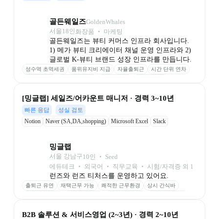
골든웨일즈
GoldenWhales
서울
18
인
화장품 ‧ 마케팅
골든웨일즈는 뷰티 커머스 인프라 회사입니다.

1) 메가 뷰티 크리에이터 채널 운영 인프라와 2) 
글로벌 K-뷰티 브랜드 성장 인프라를 만듭니다.
성수역 초역세권
품위유지비 지급
자율출퇴근
시간 단위 연차
고사양 장비
무제한 스낵바
직무 교육비
임직원 할인
[밍글랩] 세일즈/어카운트 매니저 · 경력 3~10년
빠른 응답
성실 검토
Notion
Naver (SA,DA,shopping)
Microsoft Excel
Slack
밍글랩
서울 강남구
10
인
 ‧ 
Seed
에듀테크 ‧ 외국어 ‧ 직무교육 ‧ 시험/자격증 외 1
출퇴근 유연
재택근무 가능
쾌적한 근무환경
상시 간식바
야근 식대 지원
건강검진 지원
본인 생일 휴가
가족 생일 반차
경조사 지원
B2B 솔루션 & 서비스영업 (2~3년) · 경력 2~10년