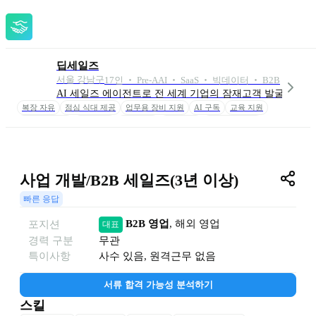
딥세일즈
서울 강남구
17
인
 ‧ 
Pre-A
AI ‧ SaaS ‧ 빅데이터 ‧ B2B
AI 세일즈 에이전트로 전 세계 기업의 잠재고객 발굴부터 미팅
복장 자유
점심 식대 제공
업무용 장비 지원
AI 구독
교육 지원
시차출퇴근제
도서 지원
강의 지원
간식 제공
커피 무한 제공
건강검진 제공
스톡옵션
사업 개발/B2B 세일즈(3년 이상)
빠른 응답
B2B 영업
, 
해외 영업
포지션
대표
경력 구분
무관
특이사항
사수 있음, 원격근무 없음
서류 합격 가능성 분석하기
스킬