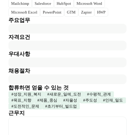
Mailchimp
Salesforce
HubSpot
Microsoft Word
Microsoft Excel
PowerPoint
GTM
Zapier
HWP
주요업무
자격요건
우대사항
채용절차
합류하면 얻을 수 있는 것
#
성장_지원_복지
#
새로운_일에_도전
#
수평적_관계
#
목표_지향
#
제품_중심
#
자율성
#
주도성
#
인재_밀도
#
도전적인_문제
#
초기부터_빌드업
근무지