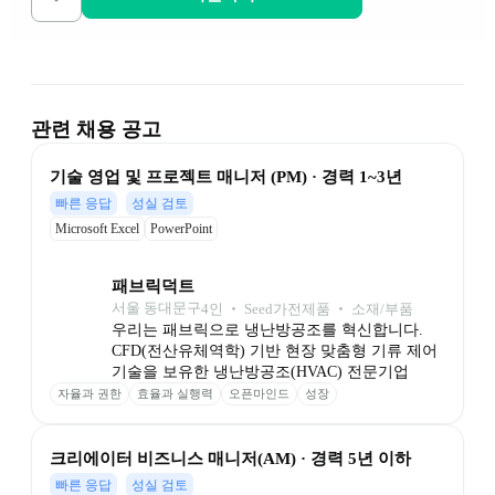
관련 채용 공고
기술 영업 및 프로젝트 매니저 (PM) · 경력 1~3년
빠른 응답
성실 검토
Microsoft Excel
PowerPoint
패브릭덕트
서울 동대문구
4
인
 ‧ 
Seed
가전제품 ‧ 소재/부품
우리는 패브릭으로 냉난방공조를 혁신합니다.

CFD(전산유체역학) 기반 현장 맞춤형 기류 제어 
기술을 보유한 냉난방공조(HVAC) 전문기업
자율과 권한
효율과 실행력
오픈마인드
성장
크리에이터 비즈니스 매니저(AM) · 경력 5년 이하
빠른 응답
성실 검토