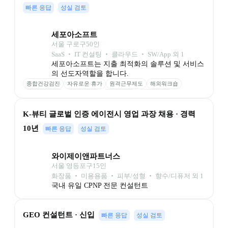
빠른 응답
성실 검토
세포아소프트
서울 구로구
50
인
SaaS ‧ IT 컨설팅 ‧ 클라우드 ‧ SW/App 외 1
세포아소프트는 지출 최적화의 솔루션 및 서비스
의 선도자역할을 합니다.
종합건강검진
자유로운 휴가
원격근무제도
해외워크숍
업무교육 지원
도서비 지원
듀얼모니터
경조사 지원
회식비 지원
휴양시설 무료
30분 조기퇴근
장기근속 휴가
K-뷰티 글로벌 인증 에이전시 영업 과장 채용 · 경력 
명절 선물
10년
빠른 응답
성실 검토
와이제이앤파트너스
서울 영등포구
15
인
화장품 ‧ 미용용품 ‧ 피부/성형 ‧ 향수/디퓨저 외 1
국내 유일 CPNP 전문 컨설턴트
GEO 컨설턴트 · 신입
빠른 응답
성실 검토