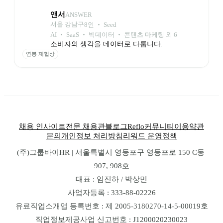
앤서
ANSWER
서울 강남구
8
인
 ‧ 
Seed
AI ‧ SaaS ‧ 빅데이터 ‧ 콘텐츠 마케팅 외 6
소비자의 생각을 데이터로 다룹니다.
연봉 재협상
채용 인사이트
전문 채용관
블로그
Reflo
커뮤니티
이용약관
문의
개인정보 처리방침
리워드 운영정책
(주)그룹바이HR | 서울특별시 영등포구 영등포로 150 C동 
907, 908호
대표 : 임진하 / 박상민
사업자등록 : 333-88-02226
유료직업소개업 등록번호 : 제 2005-3180270-14-5-00019호
직업정보제공사업 신고번호 : J1200020230023