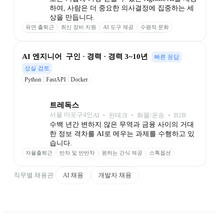
하여, 사람은 더 중요한 의사결정에 집중하는 세
상을 만듭니다.
유연 출퇴근
최신 장비 지원
AI 도구 제공
수평적 문화
자유로운 연차
판교 근무
소수정예 팀
자기계발 지원
성과 추가 보상
AI 엔지니어  구인 · 경력 · 경력 3~10년
빠른 응답
성실 검토
Python
FastAPI
Docker
트레독스
서울 마포구
4
인
AI ‧ 핀테크 ‧ 화물/운송 ‧ B2B
수백 년간 변하지 않은 무역과 금융 사이의 거대
한 정보 격차를 AI로 메우는 과제를 수행하고 있
습니다. 
자율출퇴근
반차 및 반반차
원하는 간식 제공
스톡옵션
직무별 채용관
AI 채용
개발자 채용