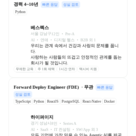
경력 4~10년
빠른 응답
성실 검토
Python
베스펙스
서울 강남구
12
인
 ‧ 
Pre-A
AI ‧ 연애 ‧ 디지털 헬스 ‧ B2B 외 1
우리는 관계 속에서 건강과 사랑의 문제를 풉니
다.

사랑하는 사람들의 뜨겁고 안정적인 관계를 돕는 
회사가 될 것입니다.
무제한 교육
주 1회 재택
1시간 연차
택시비 지원
배우자 휴가 20일
Forward Deploy Engineer (FDE)  · 무관
빠른 응답
성실 검토
TypeScript
Python
ReactJS
PostgreSQL
React-Native
Docker
Github
하이퍼이지
경기 성남시
8
인
 ‧ 
Series A
AI ‧ SaaS ‧ IT 컨설팅 ‧ SW/App 외 3
모든 기업에 가장 믿을 수 있는 Agentic AI를 제공