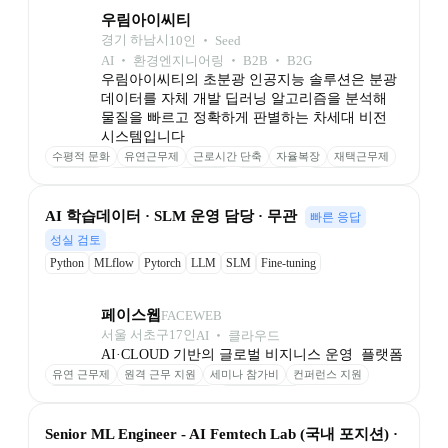
우림아이씨티
경기 하남시
10
인
 ‧ 
Seed
AI ‧ 환경엔지니어링 ‧ B2B ‧ B2G
우림아이씨티의 초분광 인공지능 솔루션은 분광
데이터를 자체 개발 딥러닝 알고리즘을 분석해 
물질을 빠르고 정확하게 판별하는 차세대 비전 
시스템입니다
수평적 문화
유연근무제
근로시간 단축
자율복장
재택근무제
칼퇴 권장
연월차제도
명절상여
기념일 선물
가족 친화기업
﻿AI 학습데이터 · SLM 운영 담당 · 무관
빠른 응답
성실 검토
Python
MLflow
Pytorch
LLM
SLM
Fine-tuning
페이스웹
FACEWEB
서울 서초구
17
인
AI ‧ 클라우드
AI·CLOUD 기반의 글로벌 비지니스 운영  플랫폼
유연 근무제
원격 근무 지원
세미나 참가비
컨퍼런스 지원
성과 기반 보상
최신 장비 제공
업무 환경 제공
Senior ML Engineer - AI Femtech Lab (국내 포지션) · 