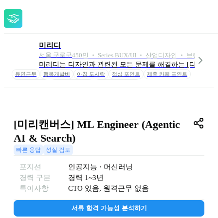
미리디
서울 구로구
450
인
 ‧ 
Series B
UX/UI ‧ 산업디자인 ‧ 브랜드/
미리디는 디자인과 관련된 모든 문제를 해결하는 [디자인 올
유연근무
행복개발비
아침 도시락
점심 포인트
제휴 카페 포인트
3년 리프레시
업무 비용 100%
도서 구입 무제한
[미리캔버스] ML Engineer (Agentic 
AI & Search)
빠른 응답
성실 검토
포지션
인공지능 · 머신러닝
경력 구분
경력
1~3년
특이사항
CTO 있음, 원격근무 없음
서류 합격 가능성 분석하기