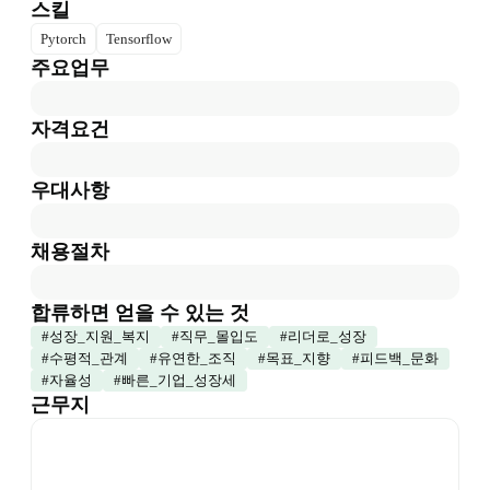
스킬
Pytorch
Tensorflow
주요업무
자격요건
우대사항
채용절차
합류하면 얻을 수 있는 것
#
성장_지원_복지
#
직무_몰입도
#
리더로_성장
#
수평적_관계
#
유연한_조직
#
목표_지향
#
피드백_문화
#
자율성
#
빠른_기업_성장세
근무지