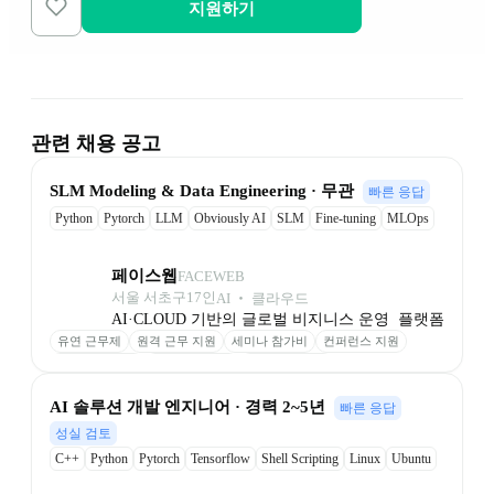
지원하기
관련 채용 공고
﻿SLM Modeling & Data ﻿﻿Engineering · 무관
빠른 응답
Python
Pytorch
LLM
Obviously AI
SLM
Fine-tuning
MLOps
RAG
VectorDB
페이스웹
FACEWEB
서울 서초구
17
인
AI ‧ 클라우드
AI·CLOUD 기반의 글로벌 비지니스 운영  플랫폼
유연 근무제
원격 근무 지원
세미나 참가비
컨퍼런스 지원
성과 기반 보상
최신 장비 제공
업무 환경 제공
AI 솔루션 개발 엔지니어 · 경력 2~5년
빠른 응답
성실 검토
C++
Python
Pytorch
Tensorflow
Shell Scripting
Linux
Ubuntu