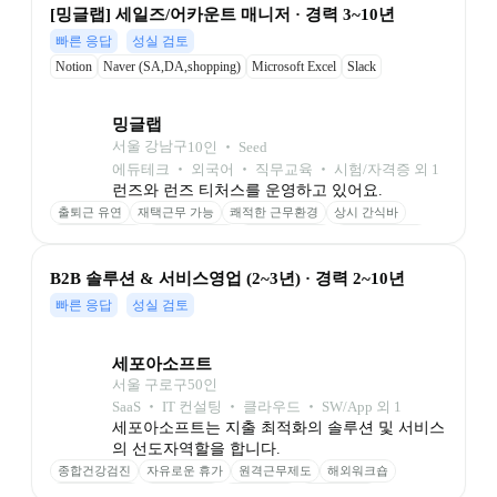
[밍글랩] 세일즈/어카운트 매니저 · 경력 3~10년
빠른 응답
성실 검토
Notion
Naver (SA,DA,shopping)
Microsoft Excel
Slack
밍글랩
서울 강남구
10
인
 ‧ 
Seed
에듀테크 ‧ 외국어 ‧ 직무교육 ‧ 시험/자격증 외 1
출퇴근 유연
재택근무 가능
쾌적한 근무환경
상시 간식바
야근 식대 지원
건강검진 지원
본인 생일 휴가
가족 생일 반차
경조사 지원
B2B 솔루션 & 서비스영업 (2~3년) · 경력 2~10년
빠른 응답
성실 검토
세포아소프트
서울 구로구
50
인
SaaS ‧ IT 컨설팅 ‧ 클라우드 ‧ SW/App 외 1
세포아소프트는 지출 최적화의 솔루션 및 서비스
의 선도자역할을 합니다.
종합건강검진
자유로운 휴가
원격근무제도
해외워크숍
업무교육 지원
도서비 지원
듀얼모니터
경조사 지원