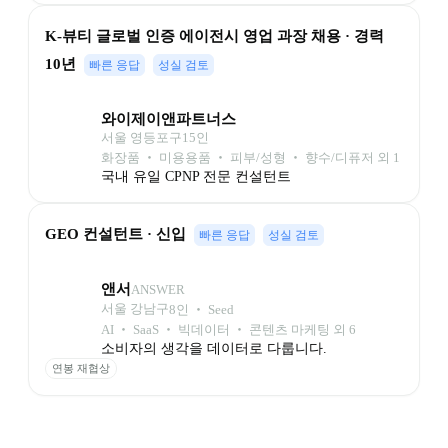
회식비 지원
휴양시설 무료
30분 조기퇴근
장기근속 휴가
K-뷰티 글로벌 인증 에이전시 영업 과장 채용 · 경력 
명절 선물
10년
빠른 응답
성실 검토
와이제이앤파트너스
서울 영등포구
15
인
화장품 ‧ 미용용품 ‧ 피부/성형 ‧ 향수/디퓨저 외 1
국내 유일 CPNP 전문 컨설턴트
GEO 컨설턴트 · 신입
빠른 응답
성실 검토
앤서
ANSWER
서울 강남구
8
인
 ‧ 
Seed
AI ‧ SaaS ‧ 빅데이터 ‧ 콘텐츠 마케팅 외 6
소비자의 생각을 데이터로 다룹니다.
연봉 재협상