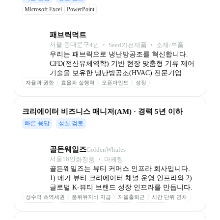
Microsoft Excel
PowerPoint
패브릭덕트
서울 동대문구
4
인
 ‧ 
Seed
가전제품 ‧ 소재/부품
우리는 패브릭으로 냉난방공조를 혁신합니다.

CFD(전산유체역학) 기반 현장 맞춤형 기류 제어 
기술을 보유한 냉난방공조(HVAC) 전문기업
자율과 권한
효율과 실행력
오픈마인드
성장
크리에이터 비즈니스 매니저(AM) · 경력 5년 이하
빠른 응답
성실 검토
골든웨일즈
GoldenWhales
서울
18
인
화장품 ‧ 마케팅
골든웨일즈는 뷰티 커머스 인프라 회사입니다.

1) 메가 뷰티 크리에이터 채널 운영 인프라와 2) 
글로벌 K-뷰티 브랜드 성장 인프라를 만듭니다.
성수역 초역세권
품위유지비 지급
자율출퇴근
시간 단위 연차
고사양 장비
무제한 스낵바
직무 교육비
임직원 할인