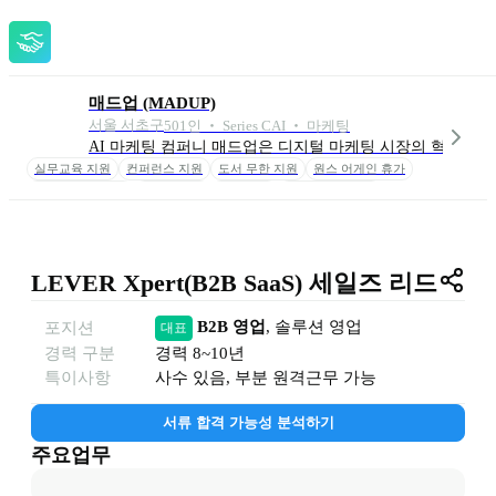
매드업 (MADUP)
서울 서초구
501
인
 ‧ 
Series C
AI ‧ 마케팅
AI 마케팅 컴퍼니 매드업은 디지털 마케팅 시장의 혁신과 새
실무교육 지원
컨퍼런스 지원
도서 무한 지원
원스 어게인 휴가
비긴 어게인 휴가
자율출근제
재택 근무
복지포인트 지급
생일 조기 퇴근
주택자금 대출이자
승진 축하 포상
추천비 지급
팀 활동비 지원
동아리 활동비
버디 프로그램
장비 세팅
맥북 지급
LEVER Xpert(B2B SaaS) 세일즈 리드 
B2B 영업
, 
솔루션 영업
포지션
대표
경력 구분
경력
8~10년
특이사항
사수 있음, 부분 원격근무 가능
서류 합격 가능성 분석하기
주요업무