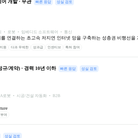
어 개발 · 무관
빠른 응답
성실 검토
 ‧ 로봇 ‧ 임베디드 소프트웨어 ‧ 통신
 세계를 연결하는 초고속 저지연 인터넷 망을 구축하는 성층권 비행선을
 지원
다과 무제한
성과급
인센티브
특허 참여
/계약) · 경력 10년 이하
빠른 응답
성실 검토
-A
로봇 ‧ 시공/건설 자동화 ‧ B2B
ture
 부여
성실 검토