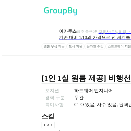
이카루스
광주 북구
5
인
자동차/모빌리티 ‧
기존 대비 1/10의 가격으로 전 세
원룸 무상 제공
도서 지원
온라인 수강
소프트웨어 지원
[1인 1실 원룸 제공] 비행
포지션
하드웨어 엔지니어
경력 구분
무관
특이사항
CTO 있음, 사수 있음, 원
스킬
CAD