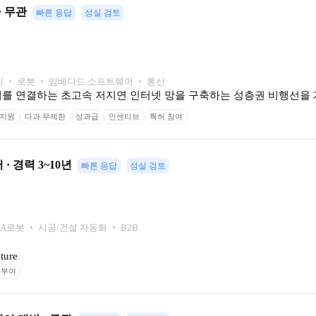
· 무관
빠른 응답
성실 검토
 ‧ 로봇 ‧ 임베디드 소프트웨어 ‧ 통신
 세계를 연결하는 초고속 저지연 인터넷 망을 구축하는 성층권 비행선을
 지원
다과 무제한
성과급
인센티브
특허 참여
· 경력 3~10년
빠른 응답
성실 검토
-A
로봇 ‧ 시공/건설 자동화 ‧ B2B
ture
 부여