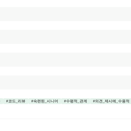
나
#
코드_리뷰
#
숙련된_시니어
#
수평적_관계
#
의견_제시에_수용적