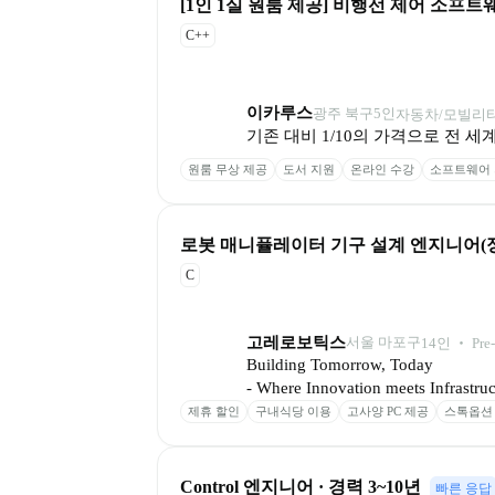
[1인 1실 원룸 제공] 비행선 제어 소프트웨
C++
이카루스
광주 북구
5
인
자동차/모빌리티
기존 대비 1/10의 가격으로 전
원룸 무상 제공
도서 지원
온라인 수강
소프트웨어
로봇 매니퓰레이터 기구 설계 엔지니어(정규
C
고레로보틱스
서울 마포구
14
인
 ‧ 
Pre
Building Tomorrow, Today

- Where Innovation meets Infrastruc
제휴 할인
구내식당 이용
고사양 PC 제공
스톡옵션
Control 엔지니어 · 경력 3~10년
빠른 응답