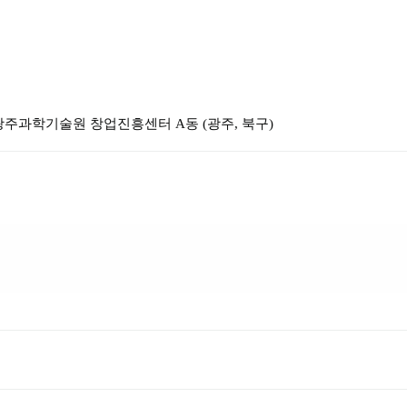
 광주과학기술원 창업진흥센터 A동
 (
광주, 북구
)