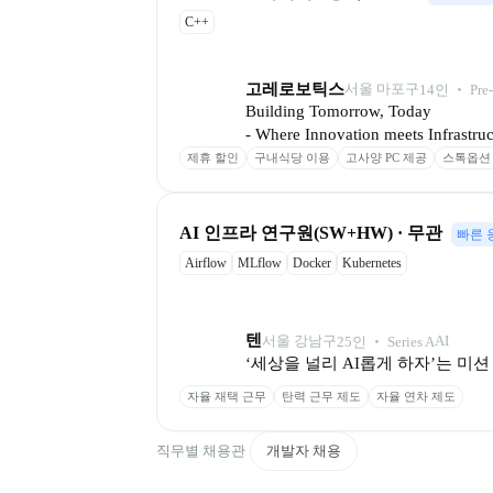
C++
고레로보틱스
서울 마포구
14
인
 ‧ 
Pre
Building Tomorrow, Today

- Where Innovation meets Infrastruc
제휴 할인
구내식당 이용
고사양 PC 제공
스톡옵션
AI 인프라 연구원(SW+HW) · 무관
빠른 
Airflow
MLflow
Docker
Kubernetes
텐
서울 강남구
AI
25
인
 ‧ 
Series A
‘세상을 널리 AI롭게 하자’는 미
자율 재택 근무
탄력 근무 제도
자율 연차 제도
직무별 채용관
개발자 채용