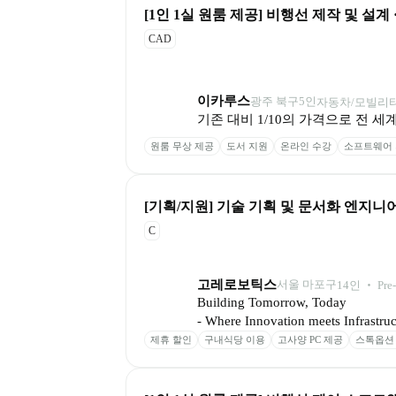
[1인 1실 원룸 제공] 비행선 제작 및 설계 
CAD
이카루스
광주 북구
5
인
자동차/모빌리티
기존 대비 1/10의 가격으로 전
원룸 무상 제공
도서 지원
온라인 수강
소프트웨어
[기획/지원] 기술 기획 및 문서화 엔지니어 
C
고레로보틱스
서울 마포구
14
인
 ‧ 
Pre
Building Tomorrow, Today

- Where Innovation meets Infrastruc
제휴 할인
구내식당 이용
고사양 PC 제공
스톡옵션