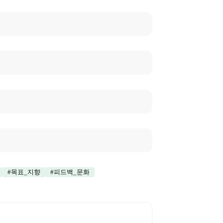
#
목표_지향
#
피드백_문화