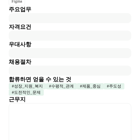
Figma
주요업무
자격요건
우대사항
채용절차
합류하면 얻을 수 있는 것
#
성장_지원_복지
#
수평적_관계
#
제품_중심
#
주도성
#
도전적인_문제
근무지