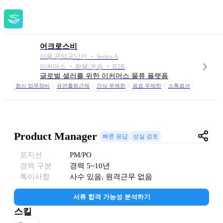
어크로스비
서울 관악구
52
인
 ‧ 
Series A
이커머스 ‧ 화물/운송 ‧ B2B
글로벌 셀러를 위한 이커머스 물류 플랫폼
최신 업무장비
유연출퇴근제
간식 무제한
음료 무제한
스톡옵션
교육비 지원
컨퍼런스비
자기개발비
Product Manager 
빠른 응답
성실 검토
포지션
PM/PO
경력 구분
경력
5~10년
특이사항
사수 있음, 원격근무 없음
서류 합격 가능성 분석하기
스킬