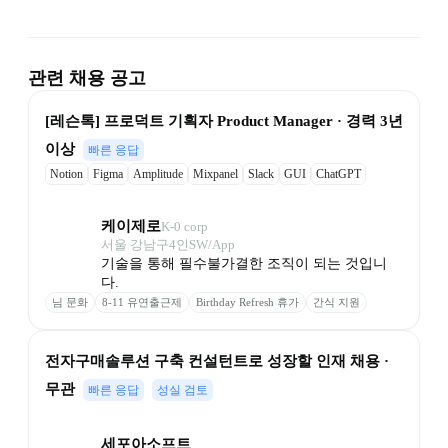
관련 채용 공고
[레슨톡] 프로덕트 기획자 Product Manager · 경력 3년 
이상
빠른 응답
Notion
Figma
Amplitude
Mixpanel
Slack
GUI
ChatGPT
Claude
케이제로
K-0 corp
서울 강남구
4
인
SW/App
기술을 통해 필수불가결한 조직이 되는 것입니
다. 
님 문화
8-11 유연출근제
Birthday Refresh 휴가
간식 지원
전자구매솔루션 구축 컨설턴트로 성장할 인재 채용 · 
무관
빠른 응답
성실 검토
세포아소프트