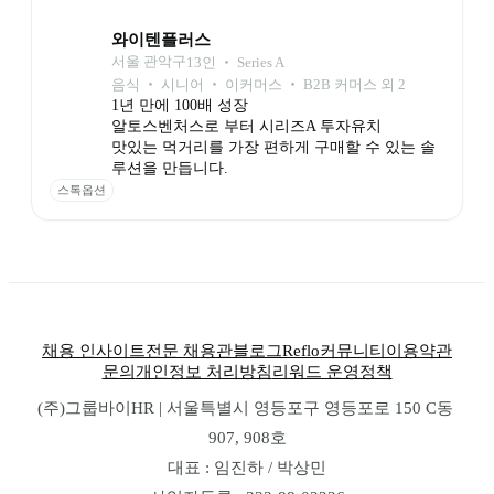
와이텐플러스
서울 관악구
13
인
 ‧ 
Series A
음식 ‧ 시니어 ‧ 이커머스 ‧ B2B 커머스 외 2
1년 만에 100배 성장

알토스벤처스로 부터 시리즈A 투자유치

맛있는 먹거리를 가장 편하게 구매할 수 있는 솔
루션을 만듭니다.
스톡옵션
채용 인사이트
전문 채용관
블로그
Reflo
커뮤니티
이용약관
문의
개인정보 처리방침
리워드 운영정책
(주)그룹바이HR | 서울특별시 영등포구 영등포로 150 C동 
907, 908호
대표 : 임진하 / 박상민