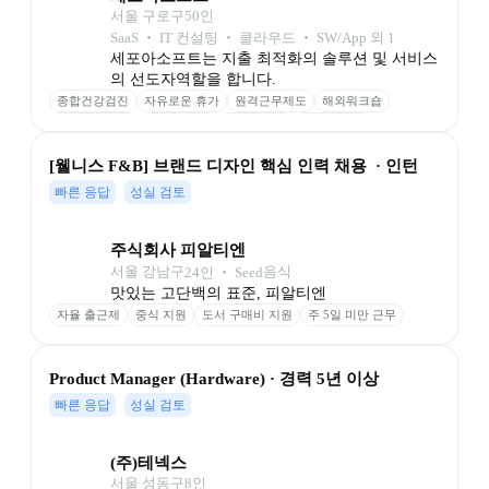
서울 구로구
50
인
SaaS ‧ IT 컨설팅 ‧ 클라우드 ‧ SW/App 외 1
세포아소프트는 지출 최적화의 솔루션 및 서비스
의 선도자역할을 합니다.
종합건강검진
자유로운 휴가
원격근무제도
해외워크숍
업무교육 지원
도서비 지원
듀얼모니터
경조사 지원
회식비 지원
휴양시설 무료
30분 조기퇴근
장기근속 휴가
[웰니스 F&B] 브랜드 디자인 핵심 인력 채용  · 인턴
명절 선물
빠른 응답
성실 검토
주식회사 피알티엔
서울 강남구
음식
24
인
 ‧ 
Seed
맛있는 고단백의 표준, 피알티엔
자율 출근제
중식 지원
도서 구매비 지원
주 5일 미만 근무
Product Manager (Hardware) · 경력 5년 이상
빠른 응답
성실 검토
(주)테넥스
서울 성동구
8
인