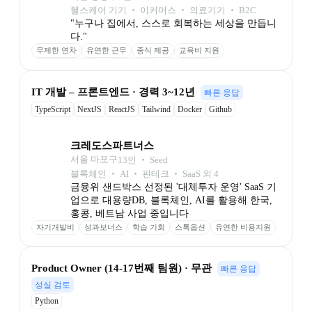
헬스케어 기기 ‧ 이커머스 ‧ 의료기기 ‧ B2C
"누구나 집에서, 스스로 회복하는 세상을 만듭니
다."
무제한 연차
유연한 근무
중식 제공
교육비 지원
풀패키지 건강검진
자사제품 할인
업무 자동화
IT 개발 – 프론트엔드 · 경력 3~12년
빠른 응답
TypeScript
NextJS
ReactJS
Tailwind
Docker
Github
크레도스파트너스
서울 마포구
13
인
 ‧ 
Seed
블록체인 ‧ AI ‧ 핀테크 ‧ SaaS 외 4
금융위 샌드박스 선정된 '대체투자 운영' SaaS 기
업으로 대용량DB, 블록체인, AI를 활용해 한국, 
홍콩, 베트남 사업 중입니다
자기개발비
성과보너스
학습 기회
스톡옵션
유연한 비용지원
Product Owner (14-17번째 팀원) · 무관
빠른 응답
성실 검토
Python