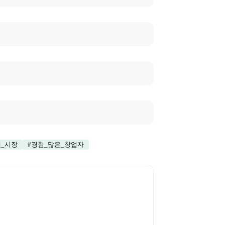
겟_시장
#
경험_많은_창업자