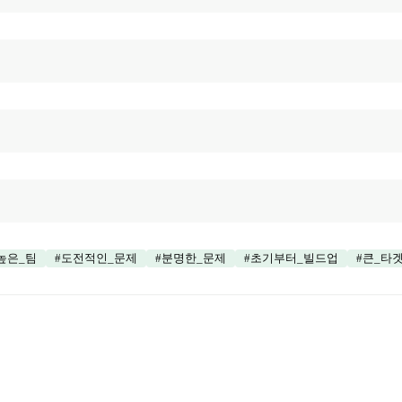
높은_팀
#
도전적인_문제
#
분명한_문제
#
초기부터_빌드업
#
큰_타