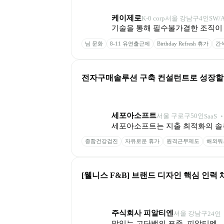
케이제로
K-0 corp
서울 강남구
4
인
SW/
기술을 통해 필수불가결한 조직이 
님 문화
8-11 유연출근제
Birthday Refresh 휴가
간
전자구매솔루션 구축 컨설턴트로 성장할 인
세포아소프트
서울 구로구
50
인
SaaS 
세포아소프트는 지출 최적화의 솔
종합건강검진
자유로운 휴가
원격근무제도
해외워
[웰니스 F&B] 브랜드 디자인 핵심 인력 채
주식회사 피알티엔
서울 강남구
24
인
맛있는 고단백의 표준, 피알티엔