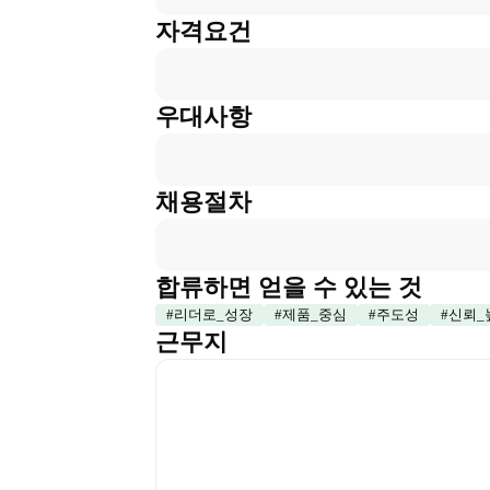
자격요건
우대사항
채용절차
합류하면 얻을 수 있는 것
#
리더로_성장
#
제품_중심
#
주도성
#
신뢰_
근무지