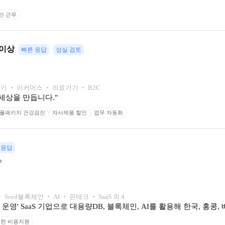
미만 근무
년 이상
빠른 응답
성실 검토
기 ‧ 이커머스 ‧ 의료기기 ‧ B2C
세상을 만듭니다."
풀패키지 건강검진
자사제품 할인
업무 자동화
 응답
b
‧ 
Seed
블록체인 ‧ AI ‧ 핀테크 ‧ SaaS 외 4
영' SaaS 기업으로 대용량DB, 블록체인, AI를 활용해 한국, 홍콩
한 비용지원