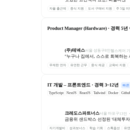
자율 출근제
중식 지원
도서 구매비 지원
주 5일 
Product Manager (Hardware) · 경력 5
(주)테넥스
서울 성동구
8
인
헬스케어 기
"누구나 집에서, 스스로 회복하는 
무제한 연차
유연한 근무
중식 제공
교육비 지원
IT 개발 – 프론트엔드 · 경력 3~12년
빠른
TypeScript
NextJS
ReactJS
Tailwind
Docker
Githu
크레도스파트너스
서울 마포구
13
인
 
금융위 샌드박스 선정된 '대체투자 운
자기개발비
성과보너스
학습 기회
스톡옵션
유연