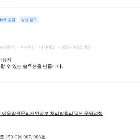
빠른 응답
성실 검토
ies A
음식 ‧ 시니어 ‧ 이커머스 ‧ B2B 커머스 외 2
유치

할 수 있는 솔루션을 만듭니다.
티
이용약관
문의
개인정보 처리방침
리워드 운영정책
50 C동 907, 908호