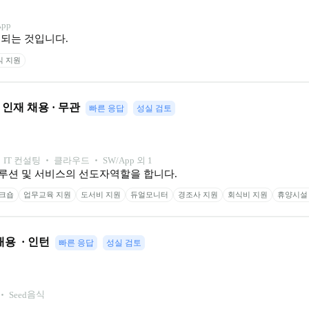
App
되는 것입니다. 
식 지원
재 채용 · 무관
빠른 응답
성실 검토
‧ IT 컨설팅 ‧ 클라우드 ‧ SW/App 외 1
루션 및 서비스의 선도자역할을 합니다.
크숍
업무교육 지원
도서비 지원
듀얼모니터
경조사 지원
회식비 지원
휴양시설
용  · 인턴
빠른 응답
성실 검토
음식
 ‧ 
Seed