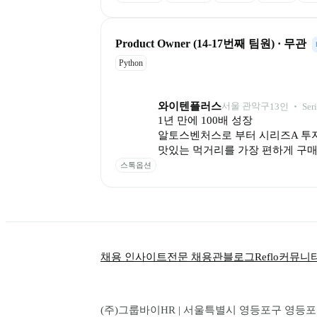
Product Owner (14-17번째 팀원) · 무관
Python
와이텐플러스
서울 관악구
13
인
 ‧ 
Ser
1년 만에 100배 성장

알토스벤처스로 부터 시리즈A 투자
맛있는 먹거리를 가장 편하게 구매
스톡옵션
채용 인사이트
전문 채용관
블로그
Reflo
커뮤니
(주)그룹바이HR | 서울특별시 영등포구 영등포로 1