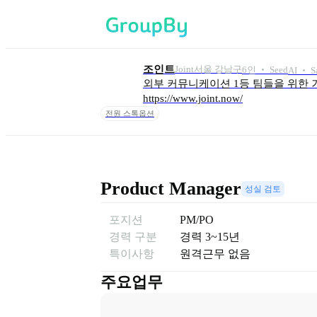
조인트
Joint
서울 강남구
6
인
 ‧ 
Seed
AI ‧ S
외부 커뮤니케이션 1등 팀들을 위한 거
https://www.joint.now/
전원 스톡옵션
Product Manager
성실 검토
포지션
PM/PO
경력 구분
경력
3~15년
특이사항
원격근무 없음
주요업무