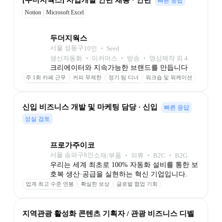
[두더지웍스] 사업개발 인턴 채용 · 인턴
빠른 응답
Notion
Microsoft Excel
두더지웍스
서울 성동구
10
인
 ‧ 
Seed
생산자동화 ‧ 이커머스 ‧ 방송 ‧ 영상제작 외 4
크리에이터와 지속가능한 브랜드를 만듭니다
주 1회 카페 근무
커피 무제한
정기 팀 디너
워크숍 및 워케이션
퍼스널 브랜딩 지원
사내 심리상담
자유로운 휴가 사용
신입 비즈니스 개발 및 마케팅 담당 · 신입
빠른 응답
성실 검토
프로가주이코
서울 송파구
8
인
소재/부품 ‧ 의류 ‧ B2C ‧ B2G
우리는 세계 최초로 100% 자동화 설비를 통한 보
호복 생산·공급을 실현하는 혁신 기업입니다.
업계 최고 수준 연봉
확실한 보상
글로벌 협업 기회
본사 협업 기회
지역관광 활성화 콘텐츠 기획자 / 관광 비즈니스 디벨