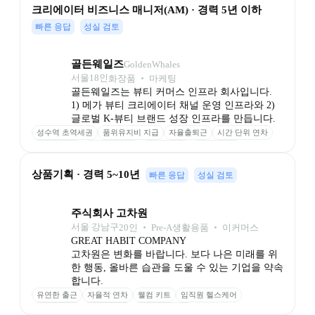
크리에이터 비즈니스 매니저(AM) · 경력 5년 이하
빠른 응답
성실 검토
골든웨일즈
GoldenWhales
서울
18
인
화장품 ‧ 마케팅
골든웨일즈는 뷰티 커머스 인프라 회사입니다.

1) 메가 뷰티 크리에이터 채널 운영 인프라와 2) 
글로벌 K-뷰티 브랜드 성장 인프라를 만듭니다.
성수역 초역세권
품위유지비 지급
자율출퇴근
시간 단위 연차
고사양 장비
무제한 스낵바
직무 교육비
임직원 할인
상품기획 · 경력 5~10년
빠른 응답
성실 검토
주식회사 고차원
서울 강남구
20
인
 ‧ 
Pre-A
생활용품 ‧ 이커머스
GREAT HABIT COMPANY

고차원은 변화를 바랍니다. 보다 나은 미래를 위
한 행동, 올바른 습관을 도울 수 있는 기업을 약속
합니다.
유연한 출근
자율적 연차
웰컴 키트
임직원 헬스케어
경조사 지원
패밀리 데이
점심 문화 데이