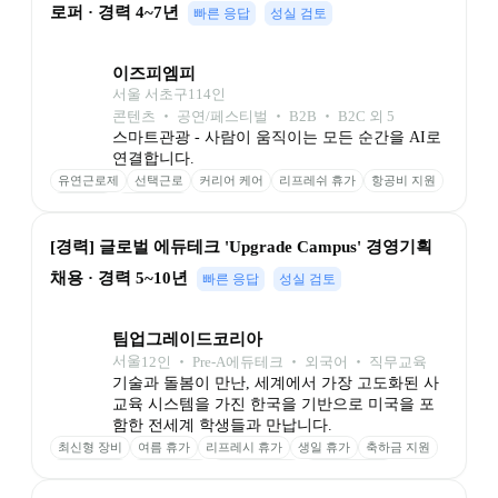
로퍼 · 경력 4~7년
빠른 응답
성실 검토
이즈피엠피
서울 서초구
114
인
콘텐츠 ‧ 공연/페스티벌 ‧ B2B ‧ B2C 외 5
스마트관광 - 사람이 움직이는 모든 순간을 AI로 
연결합니다.
유연근로제
선택근로
커리어 케어
리프레쉬 휴가
항공비 지원
사내대출
교정테라피
[경력] 글로벌 에듀테크 'Upgrade Campus' 경영기획 
채용 · 경력 5~10년
빠른 응답
성실 검토
팀업그레이드코리아
서울
12
인
 ‧ 
Pre-A
에듀테크 ‧ 외국어 ‧ 직무교육
기술과 돌봄이 만난, 세계에서 가장 고도화된 사
교육 시스템을 가진 한국을 기반으로 미국을 포
함한 전세계 학생들과 만납니다.
최신형 장비
여름 휴가
리프레시 휴가
생일 휴가
축하금 지원
간식비 지원
도서 구입비
유연한 출퇴근
자유로운 휴가