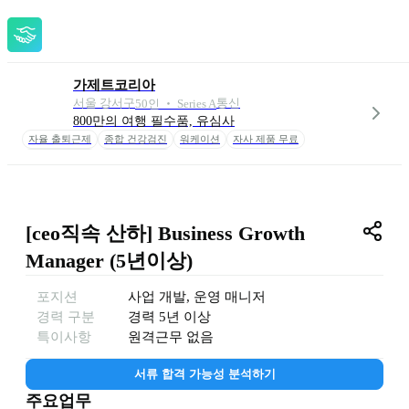
가제트코리아
서울 강서구
통신
50
인
 ‧ 
Series A
800만의 여행 필수품, 유심사
자율 출퇴근제
종합 건강검진
워케이션
자사 제품 무료
복지 법인카드
생일 조기퇴근
[ceo직속 산하] Business Growth 
Manager (5년이상)
포지션
사업 개발
, 
운영 매니저
경력 구분
경력
5년 이상
특이사항
원격근무 없음
서류 합격 가능성 분석하기
주요업무