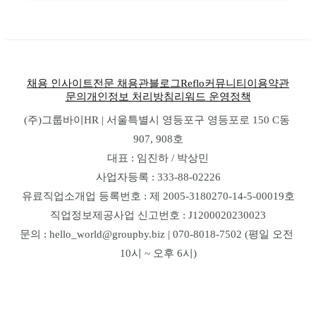
채용 인사이트
전문 채용관
블로그
Reflo
커뮤니티
이용약관
문의
개인정보 처리방침
리워드 운영정책
(주)그룹바이HR | 서울특별시 영등포구 영등포로 150 C동 
907, 908호
대표 : 임진하 / 박상민
사업자등록 : 333-88-02226
유료직업소개업 등록번호 : 제 2005-3180270-14-5-00019호
직업정보제공사업 신고번호 : J1200020230023
문의 : hello_world@groupby.biz | 070-8018-7502 (평일 오전 
10시 ~ 오후 6시)