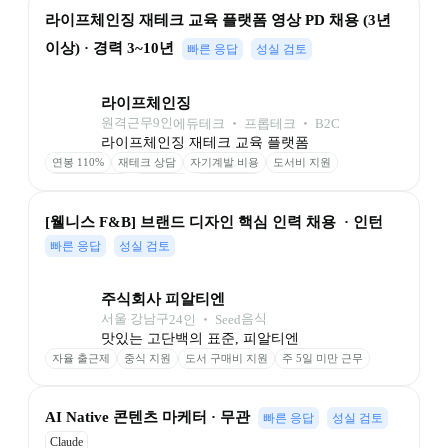
라이프체인징 재테크 교육 플랫폼 영상 PD 채용 (3년 
이상) · 경력 3~10년
빠른 응답
성실 검토
라이프체인징
원격근무
9
인
에듀테크 ‧ 프롭테크 ‧ B2C
라이프체인징 재테크 교육 플랫폼
연봉 110%
재테크 상담
자기계발 비용
도서비 지원
최고 사양 장비
자율 연차
풀 재택근무
[웰니스 F&B] 브랜드 디자인 핵심 인력 채용  · 인턴
빠른 응답
성실 검토
주식회사 피알티엔
서울 강남구
음식
24
인
 ‧ 
Seed
맛있는 고단백의 표준, 피알티엔
자율 출근제
중식 지원
도서 구매비 지원
주 5일 미만 근무
AI Native 콘텐츠 마케터 · 무관
빠른 응답
성실 검토
Claude