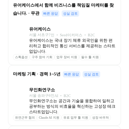
유어케이스에서 함께 비즈니스를 책임질 마케터를 찾
습니다. · 무관
빠른 응답
성실 검토
유어케이스
서울 서초구
7
인
 ‧ 
Seed
이커머스 ‧ B2C
유어케이스는 국내 장기 체류 외국인을 위한 편
리하고 합리적인 통신 서비스를 제공하는 스타트
업입니다.
스톡옵션
구주 참여 기회
업무 장비 지원
필수 툴 지원
마케팅 기획 · 경력 1~5년
빠른 응답
성실 검토
무인화연구소
서울 송파구
6
인
AI ‧ B2C
무인화연구소는 공간과 기술을 융합하여 일하고 
공부하는 방식의 비효율을 혁신하는 고성장 테크 
스타트업입니다.
유연근무 협의
Claude AI 지원
유료 업무 툴 지원
성장 바우처
스터디카페 이용