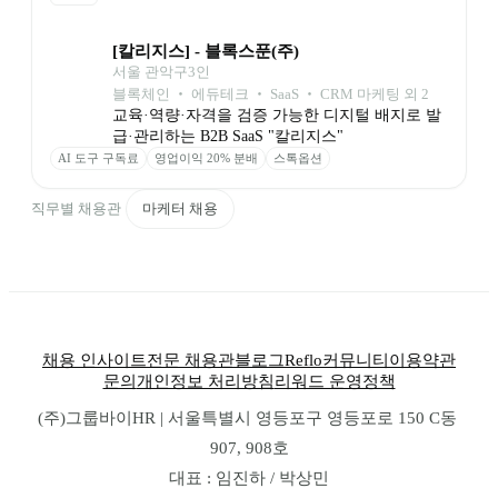
[칼리지스] - 블록스푼(주)
서울 관악구
3
인
블록체인 ‧ 에듀테크 ‧ SaaS ‧ CRM 마케팅 외 2
교육·역량·자격을 검증 가능한 디지털 배지로 발
급·관리하는 B2B SaaS "칼리지스"
AI 도구 구독료
영업이익 20% 분배
스톡옵션
직무별 채용관
마케터 채용
채용 인사이트
전문 채용관
블로그
Reflo
커뮤니티
이용약관
문의
개인정보 처리방침
리워드 운영정책
(주)그룹바이HR | 서울특별시 영등포구 영등포로 150 C동 
907, 908호
대표 : 임진하 / 박상민