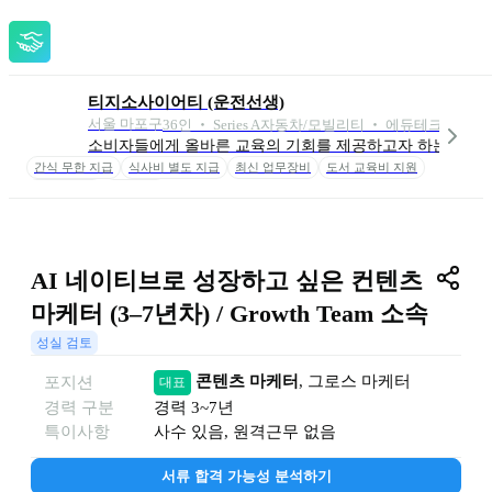
티지소사이어티 (운전선생)
서울 마포구
36
인
 ‧ 
Series A
자동차/모빌리티 ‧ 에듀테크 ‧ SW/Ap
소비자들에게 올바른 교육의 기회를 제공하고자 하는, 직영 
간식 무한 지급
식사비 별도 지급
최신 업무장비
도서 교육비 지원
연 1회 여행
스톡옵션
AI 네이티브로 성장하고 싶은 컨텐츠 
마케터 (3–7년차) / Growth Team 소속
성실 검토
콘텐츠 마케터
, 
그로스 마케터
포지션
대표
경력 구분
경력
3~7년
특이사항
사수 있음, 원격근무 없음
서류 합격 가능성 분석하기