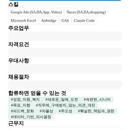
스킬
Google Ads (SA,DA,App, Video)
Naver (SA,DA,shopping)
Microsoft Excel
Airbridge
GA4
Claude Code
주요업무
자격요건
우대사항
채용절차
합류하면 얻을 수 있는 것
#
성장_지원_복지
#
새로운_일에_도전
#
숙련된_시니어
#
목표_지향
#
직무에_구애받지_않는_의견_개진
#
피드백_문화
#
자율성
#
주도성
#
확실한_책임과_권한
#
데이터_기반_의사결정
근무지