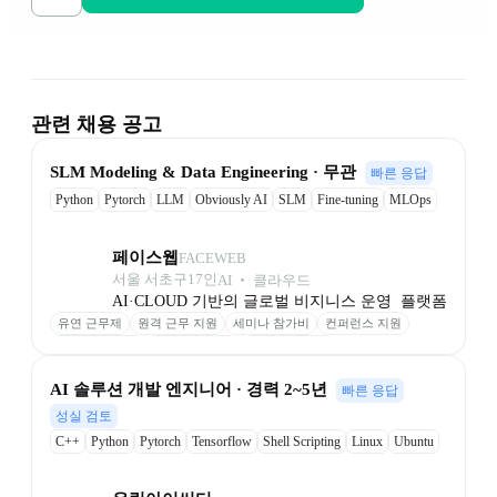
관련 채용 공고
﻿SLM Modeling & Data ﻿﻿Engineering · 무관
빠른 응답
Python
Pytorch
LLM
Obviously AI
SLM
Fine-tuning
MLOps
RAG
VectorDB
페이스웹
FACEWEB
서울 서초구
17
인
AI ‧ 클라우드
AI·CLOUD 기반의 글로벌 비지니스 운영  플랫폼
유연 근무제
원격 근무 지원
세미나 참가비
컨퍼런스 지원
성과 기반 보상
최신 장비 제공
업무 환경 제공
AI 솔루션 개발 엔지니어 · 경력 2~5년
빠른 응답
성실 검토
C++
Python
Pytorch
Tensorflow
Shell Scripting
Linux
Ubuntu