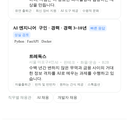
상을 만듭니다.
유연 출퇴근
최신 장비 지원
AI 도구 제공
수평적 문화
자유로운 연차
판교 근무
소수정예 팀
자기계발 지원
성과 추가 보상
AI 엔지니어  구인 · 경력 · 경력 3~10년
빠른 응답
성실 검토
Python
FastAPI
Docker
트레독스
서울 마포구
4
인
AI ‧ 핀테크 ‧ 화물/운송 ‧ B2B
수백 년간 변하지 않은 무역과 금융 사이의 거대
한 정보 격차를 AI로 메우는 과제를 수행하고 있
습니다. 
자율출퇴근
반차 및 반반차
원하는 간식 제공
스톡옵션
직무별 채용관
AI 채용
개발자 채용