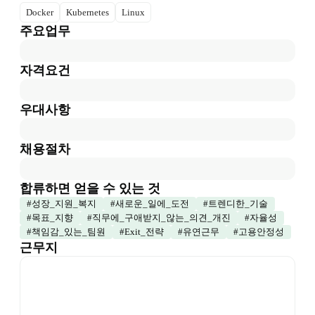
Docker
Kubernetes
Linux
주요업무
자격요건
우대사항
채용절차
합류하면 얻을 수 있는 것
#
성장_지원_복지
#
새로운_일에_도전
#
트렌디한_기술
#
목표_지향
#
직무에_구애받지_않는_의견_개진
#
자율성
#
책임감_있는_팀원
#
Exit_전략
#
유연근무
#
고용안정성
근무지