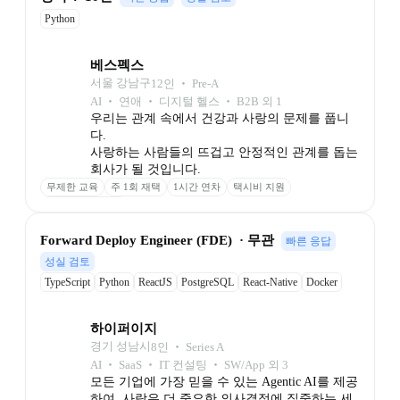
Python
베스펙스
서울 강남구
12
인
 ‧ 
Pre-A
AI ‧ 연애 ‧ 디지털 헬스 ‧ B2B 외 1
우리는 관계 속에서 건강과 사랑의 문제를 풉니
다.

사랑하는 사람들의 뜨겁고 안정적인 관계를 돕는 
회사가 될 것입니다.
무제한 교육
주 1회 재택
1시간 연차
택시비 지원
배우자 휴가 20일
Forward Deploy Engineer (FDE)  · 무관
빠른 응답
성실 검토
TypeScript
Python
ReactJS
PostgreSQL
React-Native
Docker
Github
하이퍼이지
경기 성남시
8
인
 ‧ 
Series A
AI ‧ SaaS ‧ IT 컨설팅 ‧ SW/App 외 3
모든 기업에 가장 믿을 수 있는 Agentic AI를 제공
하여, 사람은 더 중요한 의사결정에 집중하는 세