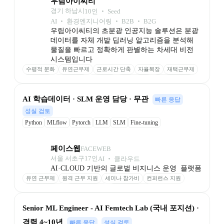
우림아이씨티
경기 하남시
10
인
 ‧ 
Seed
AI ‧ 환경엔지니어링 ‧ B2B ‧ B2G
우림아이씨티의 초분광 인공지능 솔루션은 분광
데이터를 자체 개발 딥러닝 알고리즘을 분석해 
물질을 빠르고 정확하게 판별하는 차세대 비전 
시스템입니다
수평적 문화
유연근무제
근로시간 단축
자율복장
재택근무제
칼퇴 권장
연월차제도
명절상여
기념일 선물
가족 친화기업
﻿AI 학습데이터 · SLM 운영 담당 · 무관
빠른 응답
성실 검토
Python
MLflow
Pytorch
LLM
SLM
Fine-tuning
페이스웹
FACEWEB
서울 서초구
17
인
AI ‧ 클라우드
AI·CLOUD 기반의 글로벌 비지니스 운영  플랫폼
유연 근무제
원격 근무 지원
세미나 참가비
컨퍼런스 지원
성과 기반 보상
최신 장비 제공
업무 환경 제공
Senior ML Engineer - AI Femtech Lab (국내 포지션) · 
경력 4~10년
빠른 응답
성실 검토