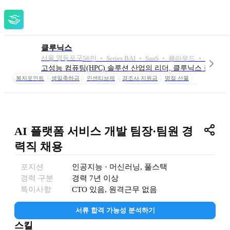
클루닉스
서울 영등포구
56
인
 ‧ 
Series B
AI ‧ SaaS ‧ 클라우드 ‧ SW/App
고성능 컴퓨팅(HPC) 솔루션 산업의 리더, 클루닉스 클루닉
복지포인트
생일축하금
인센티브제
경조사 지원금
명절 선물
건강지원금
회식 비용 지원
안마의자
척추의료기기
휴가비 지원
AI 플랫폼 서비스 개발 팀장·팀원 경
력직 채용
포지션
인공지능 · 머신러닝
, 
풀스택
경력 구분
경력
7년 이상
특이사항
CTO 있음, 원격근무 없음
서류 합격 가능성 분석하기
스킬