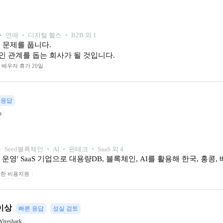
 ‧ 연애 ‧ 디지털 헬스 ‧ B2B 외 1
문제를 풉니다.

 관계를 돕는 회사가 될 것입니다.
배우자 휴가 20일
 응답
b
‧ 
Seed
블록체인 ‧ AI ‧ 핀테크 ‧ SaaS 외 4
영' SaaS 기업으로 대용량DB, 블록체인, AI를 활용해 한국, 홍콩
한 비용지원
이상
빠른 응답
성실 검토
Wireshark