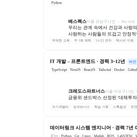
Python
베스펙스
서울 강남구
12
인
 ‧ 
Pre-A
AI
우리는 관계 속에서 건강과 사랑의 
사랑하는 사람들의 뜨겁고 안정적인
무제한 교육
주 1회 재택
1시간 연차
택시비 지원
IT 개발 – 프론트엔드 · 경력 3~12년
빠른
TypeScript
NextJS
ReactJS
Tailwind
Docker
Githu
크레도스파트너스
서울 마포구
13
인
 
금융위 샌드박스 선정된 '대체투자 운
자기개발비
성과보너스
학습 기회
스톡옵션
유연
데이터링크 시스템 엔지니어 · 경력 7년 
C++
Python
Git
Linux
Matlab
ROS
LabVIEW