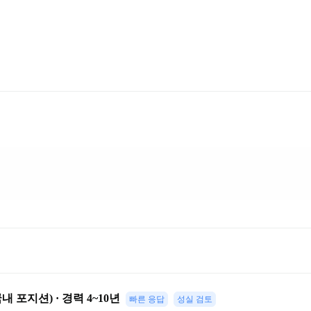
b (국내 포지션) · 경력 4~10년
빠른 응답
성실 검토