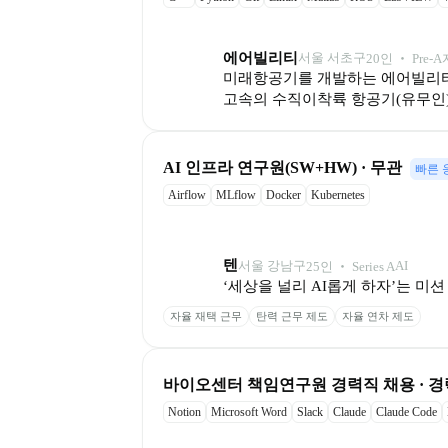
에어빌리티
서울 서초구
20
인
 ‧ 
Pre-A
미래항공기를 개발하는 에어빌리티
고속의 수직이착륙 항공기(유무인)
AI 인프라 연구원(SW+HW) · 무관
빠른 
Airflow
MLflow
Docker
Kubernetes
텐
서울 강남구
AI
25
인
 ‧ 
Series A
‘세상을 널리 AI롭게 하자’는 미
자율 재택 근무
탄력 근무 제도
자율 연차 제도
바이오센터 책임연구원 경력직 채용 · 경력
Notion
Microsoft Word
Slack
Claude
Claude Code