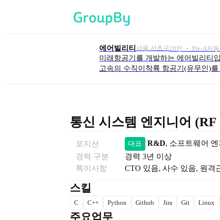
에어빌리티
서울 서초구
20
인
 ‧ 
Pre-A
자동
미래항공기를 개발하는 에어빌리티입니
고속의 수직이착륙 항공기(유무인)를
통신 시스템 엔지니어 (RF 
R&D
, 
소프트웨어 
포지션
대표
경력 구분
경력
3년 이상
특이사항
CTO 있음, 사수 있음, 원
스킬
C
C++
Python
Github
Jira
Git
Linux
주요업무