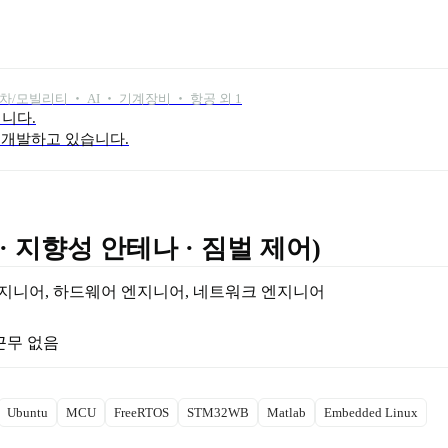
차/모빌리티 ‧ AI ‧ 기계장비 ‧ 항공 외 1
다.

 개발하고 있습니다.
· 지향성 안테나 · 짐벌 제어)
엔지니어
, 
하드웨어 엔지니어
, 
네트워크 엔지니어
격근무 없음
Ubuntu
MCU
FreeRTOS
STM32WB
Matlab
Embedded Linux