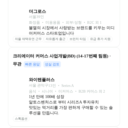
더그로스
서울
39
인
화장품 ‧ 미용용품 ‧ 피부/성형 ‧ B2C 외 1
불멸의 시장에서 사랑받는 브랜드를 키우는 미디
어커머스 스타트업입니다
자율 재택유연 근무
자유롭게 출근
브런치 타임
유급 휴가 지원
명절 귀성금 지원
디바이스 웰컴키트
교육 지원금 무한
회식비 지원
자사 제품 할인
크리에이터 커머스 사업개발(BD) (14-17번째 팀원) · 
무관
빠른 응답
성실 검토
와이텐플러스
서울 관악구
13
인
 ‧ 
Series A
음식 ‧ 시니어 ‧ 이커머스 ‧ B2B 커머스 외 2
1년 만에 100배 성장

알토스벤처스로 부터 시리즈A 투자유치

맛있는 먹거리를 가장 편하게 구매할 수 있는 솔
루션을 만듭니다.
스톡옵션