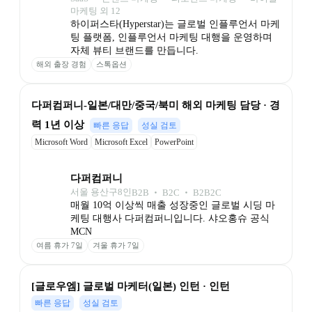
마케팅 외 12
하이퍼스타(Hyperstar)는 글로벌 인플루언서 마케
팅 플랫폼, 인플루언서 마케팅 대행을 운영하며 
자체 뷰티 브랜드를 만듭니다.
해외 출장 경험
스톡옵션
다퍼컴퍼니-일본/대만/중국/북미 해외 마케팅 담당 · 경
력 1년 이상
빠른 응답
성실 검토
Microsoft Word
Microsoft Excel
PowerPoint
다퍼컴퍼니
서울 용산구
8
인
B2B ‧ B2C ‧ B2B2C
매월 10억 이상씩 매출 성장중인 글로벌 시딩 마
케팅 대행사 다퍼컴퍼니입니다. 샤오홍슈 공식 
MCN 
여름 휴가 7일
겨울 휴가 7일
[글로우엠] 글로벌 마케터(일본) 인턴 · 인턴
빠른 응답
성실 검토