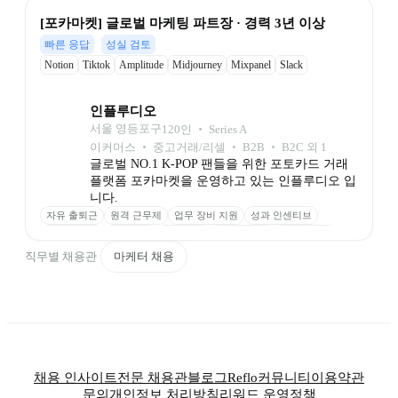
[포카마켓] 글로벌 마케팅 파트장 · 경력 3년 이상
빠른 응답
성실 검토
Notion
Tiktok
Amplitude
Midjourney
Mixpanel
Slack
인플루디오
서울 영등포구
120
인
 ‧ 
Series A
이커머스 ‧ 중고거래/리셀 ‧ B2B ‧ B2C 외 1
글로벌 NO.1 K-POP 팬들을 위한 포토카드 거래 
플랫폼 포카마켓을 운영하고 있는 인플루디오 입
니다. 
자유 출퇴근
원격 근무제
업무 장비 지원
성과 인센티브
복지 포인트
워케이션
생일 반차
수평적 소통
타운홀 미팅
스페셜 런치
컬쳐데이
직무별 채용관
마케터 채용
채용 인사이트
전문 채용관
블로그
Reflo
커뮤니티
이용약관
문의
개인정보 처리방침
리워드 운영정책