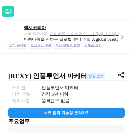
렉시코리아
서울 송파구
2
인
다이어트 ‧ 이커머스 ‧ 화장품 ‧ 미용용품 외 4
아름다움을 전하는 글로벌 뷰티 기업 A global beauty company that
간식 무제한
점심시간 70분
자사 브랜드 할인
신제품 증정
패밀리데이
리프레시 휴가
여행비 지원
[REXY] 인플루언서 마케터
성실 검토
포지션
인플루언서 마케터
경력 구분
경력
5년 이하
특이사항
원격근무 없음
서류 합격 가능성 분석하기
주요업무