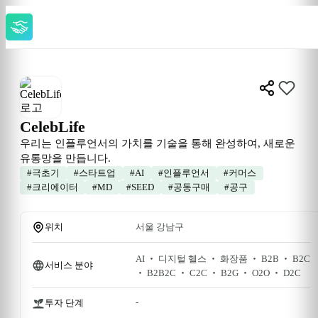
CelebLife
우리는 인플루언서의 가치를 기술을 통해 완성하여, 새로운 
유통망을 만듭니다.
#
극초기
#
스타트업
#
AI
#
인플루언서
#
커머스
#
크리에이터
#
MD
#
SEED
#
공동구매
#
공구
위치
서울 강남구
AI ‧ 디지털 헬스 ‧ 화장품 ‧ B2B ‧ B2C 
서비스 분야
‧ B2B2C ‧ C2C ‧ B2G ‧ O2O ‧ D2C
-
투자 단계