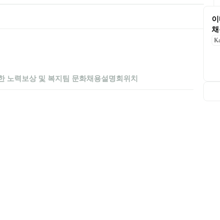
이
채
K
한 노력
보상 및 복지
팀 문화
채용설명회
위치