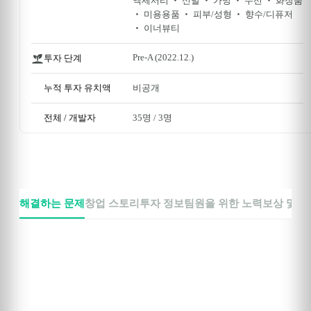
액세서리 ‧ 신발 ‧ 가방 ‧ 수선 ‧ 화장품 
‧ 미용용품 ‧ 피부/성형 ‧ 향수/디퓨저 
‧ 이너뷰티
Pre-A
 (2022.12.)
투자 단계
누적 투자 유치액
비공개
전체 / 개발자
35명
 / 
3명
해결하는 문제
창업 스토리
투자 정보
팀원을 위한 노력
보상 및 