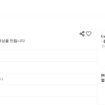
Co
 세상을 만듭니다
·
C
[
.)
업