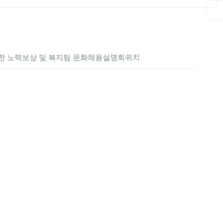
한 노력
보상 및 복지
팀 문화
채용설명회
위치