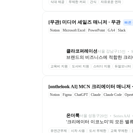
식대 제공
무제한 커피
간식
자유로운 연차
[무관] 미디어 세일즈 매니저 · 무관
빠른
Notion
Microsoft Excel
PowerPoint
GA4
Slack
클라코퍼레이션
서울 강남구
15
인
 ‧ 
브랜드의 비즈니스에 적합한 크리
교육비 지원
도서비 지원
스터디 지원
듀얼모니터
[onthelook AI] MCN 크리에이터 매니저
Notion
Figma
ChatGPT
Claude
Claude Code
Open
온더룩
서울 성동구
20
인
 ‧ 
Series A
AI 
'크리에이터 이코노미'의 모든 밸류
유연근무제
시차 사용
도서 무제한
교육 무제한