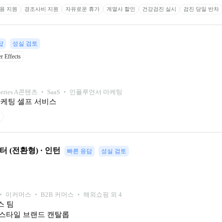
용 지원
경조사비 지원
자유로운 휴가
계열사 할인
건강검진 실시
검진 당일 반차
답
성실 검토
r Effects
eries A
콘텐츠 ‧ SaaS ‧ 인플루언서 마케팅
마케팅 셀프 서비스
권
 (전환형) · 인턴
빠른 응답
성실 검토
 이커머스 ‧ B2B 커머스 ‧ 해외쇼핑 외 4
 팀

스타일 브랜드 캔탈롭