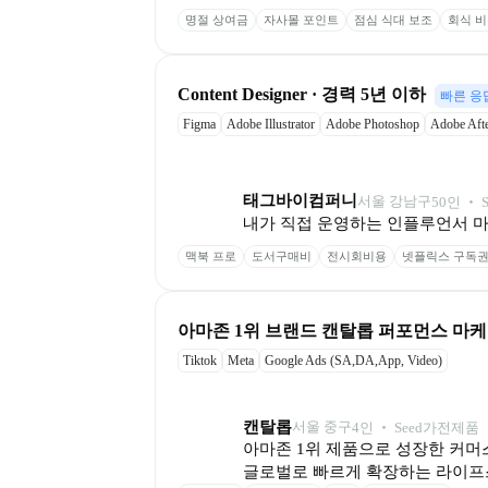
명절 상여금
자사몰 포인트
점심 식대 보조
회식 비
Content Designer · 경력 5년 이하
빠른 응
Figma
Adobe Illustrator
Adobe Photoshop
Adobe Afte
태그바이컴퍼니
서울 강남구
50
인
 ‧ 
S
내가 직접 운영하는 인플루언서 
맥북 프로
도서구매비
전시회비용
넷플릭스 구독
아마존 1위 브랜드 캔탈롭 퍼포먼스 마케터
Tiktok
Meta
Google Ads (SA,DA,App, Video)
캔탈롭
서울 중구
4
인
 ‧ 
Seed
가전제품 ‧
아마존 1위 제품으로 성장한 커머스
글로벌로 빠르게 확장하는 라이프