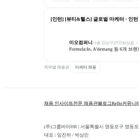
리조트 할인
성과 보상
스톡옵션
연봉 경쟁력
[인턴] [뷰티&헬스] 글로벌 마케터 · 인턴
미오컴퍼니
서울 강남구
20
인
화장품 ‧
Formula:In, A'demang 
직무별 채용관
마케터 채용
채용 인사이트
전문 채용관
블로그
Reflo
커뮤니
(주)그룹바이HR | 서울특별시 영등포구 영등포로 1
대표 : 임진하 / 박상민