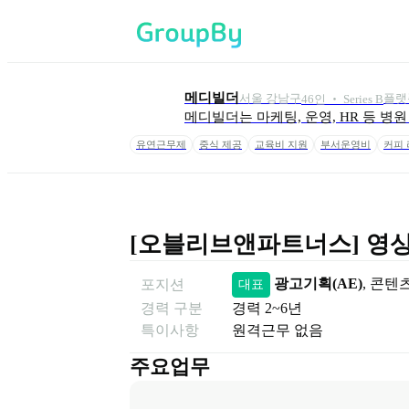
메디빌더
서울 강남구
플랫
46
인
 ‧ 
Series B
메디빌더는 마케팅, 운영, HR 등 병원 비
유연근무제
중식 제공
교육비 지원
부서운영비
커피
[오블리브앤파트너스] 영상
광고기획(AE)
, 
콘텐츠
포지션
대표
경력 구분
경력
2~6년
특이사항
원격근무 없음
주요업무