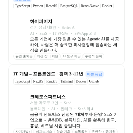
TypeScript
Python
ReactJS
PostgreSQL
React-Native
Docker
Github
하이퍼이지
경기 성남시
8
인
 ‧ 
Series A
AI ‧ SaaS ‧ IT 컨설팅 ‧ SW/App 외 3
모든 기업에 가장 믿을 수 있는 Agentic AI를 제공
하여, 사람은 더 중요한 의사결정에 집중하는 세
상을 만듭니다.
유연 출퇴근
최신 장비 지원
AI 도구 제공
수평적 문화
자유로운 연차
판교 근무
소수정예 팀
자기계발 지원
성과 추가 보상
IT 개발 – 프론트엔드 · 경력 3~12년
빠른 응답
TypeScript
NextJS
ReactJS
Tailwind
Docker
Github
크레도스파트너스
서울 마포구
13
인
 ‧ 
Seed
블록체인 ‧ AI ‧ 핀테크 ‧ SaaS 외 4
금융위 샌드박스 선정된 '대체투자 운영' SaaS 기
업으로 대용량DB, 블록체인, AI를 활용해 한국, 
홍콩, 베트남 사업 중입니다
자기개발비
성과보너스
학습 기회
스톡옵션
유연한 비용지원