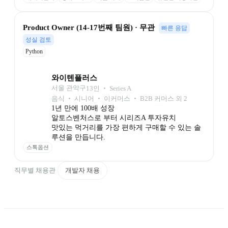
Product Owner (14-17번째 팀원) · 무관
빠른 응답
성실 검토
Python
와이텐플러스
서울 관악구
13
인
 ‧ 
Series A
음식 ‧ 시니어 ‧ 이커머스 ‧ B2B 커머스 외 2
1년 만에 100배 성장

알토스벤처스로 부터 시리즈A 투자유치

맛있는 먹거리를 가장 편하게 구매할 수 있는 솔
루션을 만듭니다.
스톡옵션
직무별 채용관
개발자 채용