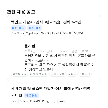
관련 채용 공고
백엔드 개발자 (경력 3년 ~ 7년) · 경력 3~7년
빠른 응답
성실 검토
JavaScript
TypeScript
NextJS
ReactJS
NestJS
MySQL
몰리턴
서울
4
인
 ‧ 
Seed
핀테크 ‧ SaaS ‧ 금융 ‧ B2B
금융기관을 위한 AI 채권관리 비서, 론프라를 운
영하고 있습니다.

론프라는 최근 주요 지표 성장률이 매월 80% 이
상 성장하고 있습니다.
최고의 보상
업계 최고 급여
급여 인상률
성과급
스톡옵션
최고의 성장
점심 포케 제공
서버 개발 및 풀스택 개발자 상시 모집 (○명) · 경력 
5~10년
빠른 응답
Java
Python
FastAPI
PostgreSQL
AWS