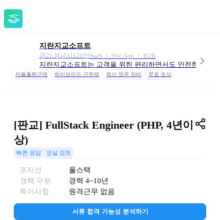
지란지교소프트
경기 성남시
120
인
SaaS ‧ SW/App ‧ B2B
지란지교소프트는 고객을 위한 편리하면서도 안전한 업무용
자율출퇴근제
하이브리드 근무제
최신 업무 장비
무료 조식
중식비 보조
제주 워케이션
종합 건강검진
사내 헬스장
3CS인센티브
성과 인센티브
장기근속자 포상
교육비 50만원
복지포인트
연차 사용 인센티브
보육비 지원
이사비용 지원
[판교] FullStack Engineer (PHP, 4년이
상)
빠른 응답
성실 검토
포지션
풀스택
경력 구분
경력
4~10년
특이사항
원격근무 없음
서류 합격 가능성 분석하기