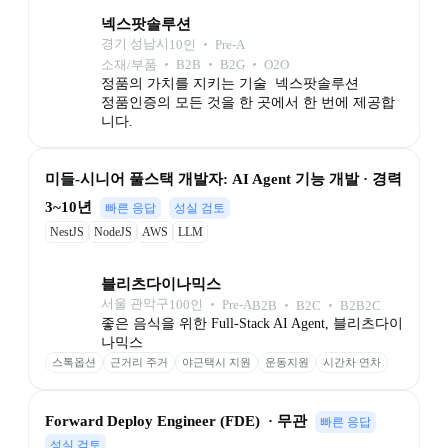
넥스팟솔루션
경기 성남시
10
인
 ‧ 
Pre-A
소재/부품 ‧ B2B ‧ B2G ‧ O2O
정품의 가치를 지키는 기술  넥스팟솔루션

정품인증의 모든 것을 한 곳에서 한 번에 제공합
니다.
미들-시니어 풀스택 개발자: AI Agent 기능 개발 · 경력 
3~10년
빠른 응답
성실 검토
NestJS
NodeJS
AWS
LLM
블리츠다이나믹스
서울 관악구
100
인
 ‧ 
Pre-A
B2B ‧ B2C ‧ B2B2C
좋은 음식을 위한 Full-Stack AI Agent, 블리츠다이
나믹스
스톡옵션
근거리 주거
야근택시 지원
운동지원
시간차 연차
Forward Deploy Engineer (FDE)  · 무관
빠른 응답
성실 검토