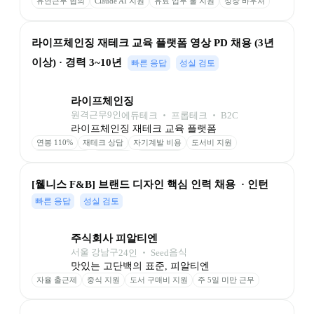
유연근무 협의
Claude AI 지원
유료 업무 툴 지원
성장 바우처
스터디카페 이용
라이프체인징 재테크 교육 플랫폼 영상 PD 채용 (3년 
이상) · 경력 3~10년
빠른 응답
성실 검토
라이프체인징
원격근무
9
인
에듀테크 ‧ 프롭테크 ‧ B2C
라이프체인징 재테크 교육 플랫폼
연봉 110%
재테크 상담
자기계발 비용
도서비 지원
최고 사양 장비
자율 연차
풀 재택근무
[웰니스 F&B] 브랜드 디자인 핵심 인력 채용  · 인턴
빠른 응답
성실 검토
주식회사 피알티엔
서울 강남구
음식
24
인
 ‧ 
Seed
맛있는 고단백의 표준, 피알티엔
자율 출근제
중식 지원
도서 구매비 지원
주 5일 미만 근무