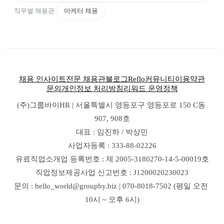
직무별 채용관
마케터 채용
채용 인사이트
전문 채용관
블로그
Reflo
커뮤니티
이용약관
문의
개인정보 처리방침
리워드 운영정책
(주)그룹바이HR | 서울특별시 영등포구 영등포로 150 C동 
907, 908호
대표 : 임진하 / 박상민
사업자등록 : 333-88-02226
유료직업소개업 등록번호 : 제 2005-3180270-14-5-00019호
직업정보제공사업 신고번호 : J1200020230023
문의 : hello_world@groupby.biz | 070-8018-7502 (평일 오전 
10시 ~ 오후 6시)