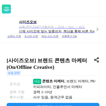
사이즈오브
서울 광진구
20
인
생활용품 ‧ B2B ‧ B2C ‧ B2G
신체 사이즈에 맞는 맞춤의자, 책상을 통해 바른 자세를 지
교육비 지원
도서비 지원
점심 식사 지원
여름휴가 3일
명절 상여금
건강검진 제공
최고급 업무 환경
복장 자유
휴가 자유
수평적 소통
직원 구매 할인
[사이즈오브] 브랜드 콘텐츠 마케터 
(On/Offline Creative)
성실 검토
콘텐츠 마케터
, 
브랜드 마케터
, 
PR/
대표
포지션
카피라이터
, 
인플루언서 마케터
경력 구분
경력
2~10년
특이사항
사수 있음, 원격근무 없음