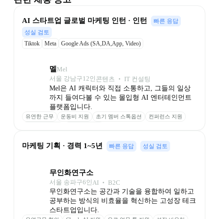
AI 스타트업 글로벌 마케팅 인턴 · 인턴
빠른 응답
성실 검토
Tiktok
Meta
Google Ads (SA,DA,App, Video)
멜
Mel
서울 강남구
12
인
콘텐츠 ‧ IT 컨설팅
Mel은 AI 캐릭터와 직접 소통하고, 그들의 일상
까지 들여다볼 수 있는 몰입형 AI 엔터테인먼트 
플랫폼입니다.
유연한 근무
운동비 지원
초기 멤버 스톡옵션
컨퍼런스 지원
의미 있는 보상
안정적인 투자
마케팅 기획 · 경력 1~5년
빠른 응답
성실 검토
무인화연구소
서울 송파구
6
인
AI ‧ B2C
무인화연구소는 공간과 기술을 융합하여 일하고 
공부하는 방식의 비효율을 혁신하는 고성장 테크 
스타트업입니다.