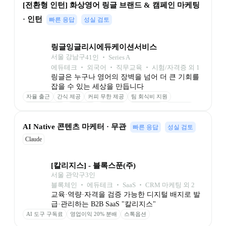
[전환형 인턴] 화상영어 링글 브랜드 & 캠페인 마케팅 
· 인턴
빠른 응답
성실 검토
링글잉글리시에듀케이션서비스
서울 강남구
41
인
 ‧ 
Series A
에듀테크 ‧ 외국어 ‧ 직무교육 ‧ 시험/자격증 외 1
링글은 누구나 영어의 장벽을 넘어 더 큰 기회를 
잡을 수 있는 세상을 만듭니다
자율 출근
간식 제공
커피 무한 제공
팀 회식비 지원
업무 기기 지원
장비 지원
학습 기회
링글 수업권
명절 선물
생일 기프트카드
종합건강검진
AI Native 콘텐츠 마케터 · 무관
빠른 응답
성실 검토
Claude
[칼리지스] - 블록스푼(주)
서울 관악구
3
인
블록체인 ‧ 에듀테크 ‧ SaaS ‧ CRM 마케팅 외 2
교육·역량·자격을 검증 가능한 디지털 배지로 발
급·관리하는 B2B SaaS "칼리지스"
AI 도구 구독료
영업이익 20% 분배
스톡옵션