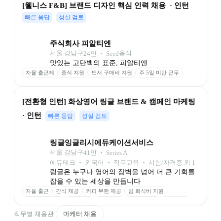
[웰니스 F&B] 브랜드 디자인 핵심 인력 채용  · 인턴
빠른 응답
성실 검토
주식회사 피알티엔
서울 강남구
음식
24
인
 ‧ 
Seed
맛있는 고단백의 표준, 피알티엔
자율 출근제
중식 지원
도서 구매비 지원
주 5일 미만 근무
[전환형 인턴] 화상영어 링글 브랜드 & 캠페인 마케팅 
· 인턴
빠른 응답
성실 검토
링글잉글리시에듀케이션서비스
서울 강남구
41
인
 ‧ 
Series A
에듀테크 ‧ 외국어 ‧ 직무교육 ‧ 시험/자격증 외 1
링글은 누구나 영어의 장벽을 넘어 더 큰 기회를 
잡을 수 있는 세상을 만듭니다
자율 출근
간식 제공
커피 무한 제공
팀 회식비 지원
업무 기기 지원
장비 지원
학습 기회
링글 수업권
명절 선물
생일 기프트카드
종합건강검진
직무별 채용관
마케터 채용