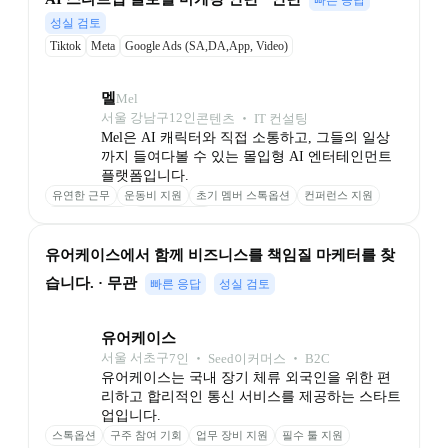
성실 검토
Tiktok
Meta
Google Ads (SA,DA,App, Video)
멜
Mel
서울 강남구
12
인
콘텐츠 ‧ IT 컨설팅
Mel은 AI 캐릭터와 직접 소통하고, 그들의 일상
까지 들여다볼 수 있는 몰입형 AI 엔터테인먼트 
플랫폼입니다.
유연한 근무
운동비 지원
초기 멤버 스톡옵션
컨퍼런스 지원
의미 있는 보상
안정적인 투자
유어케이스에서 함께 비즈니스를 책임질 마케터를 찾
습니다. · 무관
빠른 응답
성실 검토
유어케이스
서울 서초구
7
인
 ‧ 
Seed
이커머스 ‧ B2C
유어케이스는 국내 장기 체류 외국인을 위한 편
리하고 합리적인 통신 서비스를 제공하는 스타트
업입니다.
스톡옵션
구주 참여 기회
업무 장비 지원
필수 툴 지원