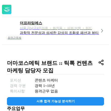
더프라임에스
서울 강남구
4
인
의류 ‧ 화장품 ‧ 피부/성형 ‧ B2C
과학적 전문성과 섬세한 감성의 조화로 패션과 뷰티를 아우
유연근무제
더마코스메틱 브랜드 :: 틱톡 컨텐츠 
마케팅 담당자 모집
포지션
콘텐츠 마케터
경력 구분
경력
1~10년
특이사항
원격근무 없음
서류 합격 가능성 분석하기
주요업무