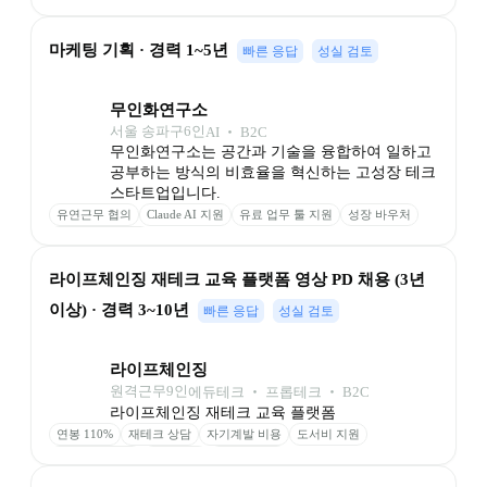
마케팅 기획 · 경력 1~5년
빠른 응답
성실 검토
무인화연구소
서울 송파구
6
인
AI ‧ B2C
무인화연구소는 공간과 기술을 융합하여 일하고 
공부하는 방식의 비효율을 혁신하는 고성장 테크 
스타트업입니다.
유연근무 협의
Claude AI 지원
유료 업무 툴 지원
성장 바우처
스터디카페 이용
라이프체인징 재테크 교육 플랫폼 영상 PD 채용 (3년 
이상) · 경력 3~10년
빠른 응답
성실 검토
라이프체인징
원격근무
9
인
에듀테크 ‧ 프롭테크 ‧ B2C
라이프체인징 재테크 교육 플랫폼
연봉 110%
재테크 상담
자기계발 비용
도서비 지원
최고 사양 장비
자율 연차
풀 재택근무