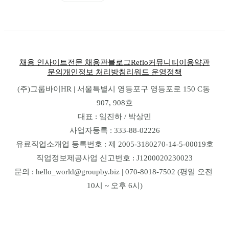
채용 인사이트
전문 채용관
블로그
Reflo
커뮤니티
이용약관
문의
개인정보 처리방침
리워드 운영정책
(주)그룹바이HR | 서울특별시 영등포구 영등포로 150 C동 
907, 908호
대표 : 임진하 / 박상민
사업자등록 : 333-88-02226
유료직업소개업 등록번호 : 제 2005-3180270-14-5-00019호
직업정보제공사업 신고번호 : J1200020230023
문의 : hello_world@groupby.biz | 070-8018-7502 (평일 오전 
10시 ~ 오후 6시)