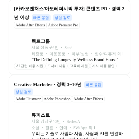
[카카오벤처스/아모레퍼시픽 투자] 콘텐츠 PD · 경력 2
년 이상
빠른 응답
성실 검토
Adobe After Effects
Adobe Premiere Pro
텍트그룹
서울 성동구
6
인
 ‧ 
Seed
화장품 ‧ 미용용품 ‧ 피부/성형 ‧ 향수/디퓨저 외 1
"The Defining Longevity Wellness Brand House"
AI 관련 비용 지원
도서비 지원
교육비 지원
자사 제품 할인
신제품 증정
Creative Marketer · 경력 3~10년
빠른 응답
성실 검토
Adobe Illustrator
Adobe Photoshop
Adobe After Effects
Adobe Premiere Pro
큐피스트
서울 강남구
46
인
 ‧ 
Series A
소셜 ‧ 결혼 ‧ 연애 ‧ SW/App 외 1
우리는 기술로 사람과 사람, 사람과 AI를 연결하