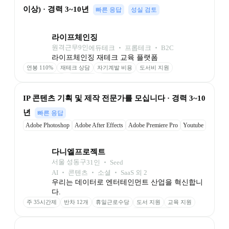
이상) · 경력 3~10년
빠른 응답
성실 검토
라이프체인징
원격근무
9
인
에듀테크 ‧ 프롭테크 ‧ B2C
라이프체인징 재테크 교육 플랫폼
연봉 110%
재테크 상담
자기계발 비용
도서비 지원
최고 사양 장비
자율 연차
풀 재택근무
IP 콘텐츠 기획 및 제작 전문가를 모십니다 · 경력 3~10
년
빠른 응답
Adobe Photoshop
Adobe After Effects
Adobe Premiere Pro
Youtube
Final Cut Pro
다니엘프로젝트
서울 성동구
31
인
 ‧ 
Seed
AI ‧ 콘텐츠 ‧ 소셜 ‧ SaaS 외 2
우리는 데이터로 엔터테인먼트 산업을 혁신합니
다.
주 35시간제
반차 12개
휴일근로수당
도서 지원
교육 지원
명절상여금
복지포인트
경조사 휴가
무한 리필 간식
업계 최고 연봉
인센티브
보너스 체계
추가 보상