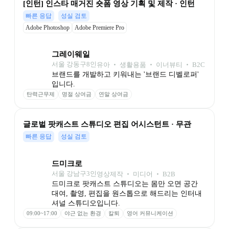
[인턴] 인스타 매거진 숏폼 영상 기획 및 제작 · 인턴
빠른 응답
성실 검토
Adobe Photoshop
Adobe Premiere Pro
그레이웨일
서울 강동구
8
인
유아 ‧ 생활용품 ‧ 이너뷰티 ‧ B2C
브랜드를 개발하고 키워내는 '브랜드 디벨로퍼' 
입니다. 
탄력근무제
명절 상여금
연말 상여금
글로벌 팟캐스트 스튜디오 편집 어시스턴트 · 무관
빠른 응답
성실 검토
드미크로
서울 강남구
3
인
영상제작 ‧ 미디어 ‧ B2B
드미크로 팟캐스트 스튜디오는 몸만 오면 공간 
대여, 촬영, 편집을 원스톱으로 해드리는 인터내
셔널 스튜디오입니다.
09:00~17:00
야근 없는 환경
칼퇴
영어 커뮤니케이션