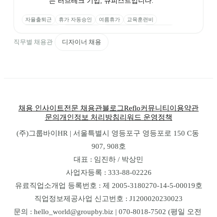
는 러브테크 기업, 큐피스트입니다.

자율출퇴근
휴가 자동승인
여름휴가
교육훈련비
도서구매 지원
개인 법인카드
식사비용 지원
야간교통비
명절 상여
경조사 지원
건강검진 지원
유급 휴가
직무별 채용관
디자이너 채용
리프레시 휴가
영어 닉네임
채용 인사이트
전문 채용관
블로그
Reflo
커뮤니티
이용약관
문의
개인정보 처리방침
리워드 운영정책
(주)그룹바이HR | 서울특별시 영등포구 영등포로 150 C동 
907, 908호
대표 : 임진하 / 박상민
사업자등록 : 333-88-02226
유료직업소개업 등록번호 : 제 2005-3180270-14-5-00019호
직업정보제공사업 신고번호 : J1200020230023
문의 : hello_world@groupby.biz | 070-8018-7502 (평일 오전 