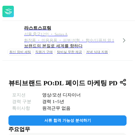
라스트스프링
서울 중구
12
인
 ‧ 
Series A
화장품 ‧ 미용용품 ‧ 피부/성형 ‧ 향수/디퓨저 외 1
브랜드의 본질로 세계를 향하다
최신 장비 세팅
직원가 구매
탕비실 무한 제공
저녁 식대 지원
택시비 지원
뷰티브랜드 PO:DL 페이드 마케팅 PD
포지션
영상/모션 디자이너
경력 구분
경력
1~5년
특이사항
원격근무 없음
서류 합격 가능성 분석하기
주요업무