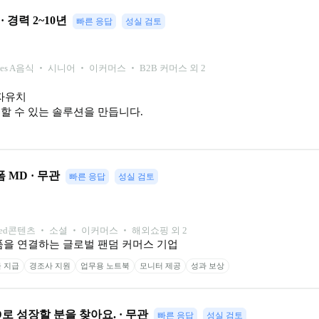
 · 경력 2~10년
빠른 응답
성실 검토
ies A
음식 ‧ 시니어 ‧ 이커머스 ‧ B2B 커머스 외 2
유치

할 수 있는 솔루션을 만듭니다.
 MD · 무관
빠른 응답
성실 검토
ed
콘텐츠 ‧ 소셜 ‧ 이커머스 ‧ 해외쇼핑 외 2
품을 연결하는 글로벌 팬덤 커머스 기업
 지급
경조사 지원
업무용 노트북
모니터 제공
성과 보상
로 성장할 분을 찾아요. · 무관
빠른 응답
성실 검토