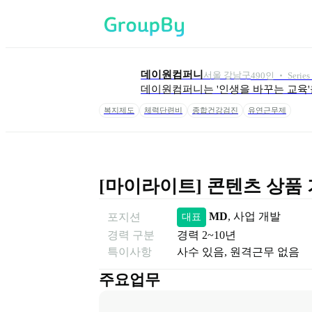
데이원컴퍼니
서울 강남구
490
인
 ‧ 
Serie
데이원컴퍼니는 '인생을 바꾸는 교육'
복지제도
체력단련비
종합건강검진
유연근무제
[마이라이트] 콘텐츠 상품 
MD
, 
사업 개발
포지션
대표
경력 구분
경력
2~10년
특이사항
사수 있음, 원격근무 없음
주요업무