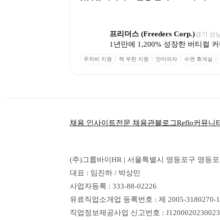
프리더스 (Freeders Corp.)
경기 성
1년만에 1,200% 성장한 버티컬
주차비 지원
책 무한 지원
안마의자
수면 휴게실
채용 인사이트
전문 채용관
블로그
Reflo
커뮤니
(주)그룹바이HR | 서울특별시 영등포구 영등포로 1
대표 : 임진하 / 박상민
사업자등록 : 333-88-02226
유료직업소개업 등록번호 : 제 2005-3180270-14
직업정보제공사업 신고번호 : J1200020230023