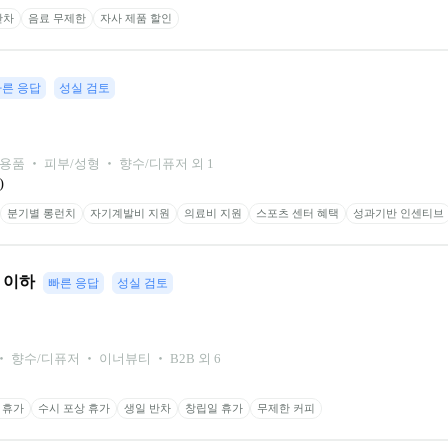
반차
음료 무제한
자사 제품 할인
빠른 응답
성실 검토
용품 ‧ 피부/성형 ‧ 향수/디퓨저 외 1
)
분기별 롱런치
자기계발비 지원
의료비 지원
스포츠 센터 혜택
성과기반 인센티브
년 이하
빠른 응답
성실 검토
 향수/디퓨저 ‧ 이너뷰티 ‧ B2B 외 6
 휴가
수시 포상 휴가
생일 반차
창립일 휴가
무제한 커피