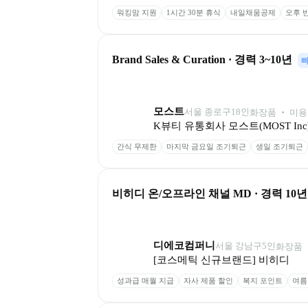
워킹맘 지원
1시간 30분 휴식
내일채움공제
오후 
Brand Sales & Curation · 경력 3~10년
모스트
서울 종로구
18
인
화장품 ‧ 미용
K뷰티 유통회사 모스트(MOST Inc
간식 무제한
마지막 금요일 조기퇴근
생일 조기퇴근
비히디 온/오프라인 채널 MD · 경력 10
디에코컴퍼니
서울 강남구
5
인
화장품 ‧
[코스메틱 신규브랜드] 비히디
성과급 매월 지급
자사 제품 할인
복지 포인트
여름