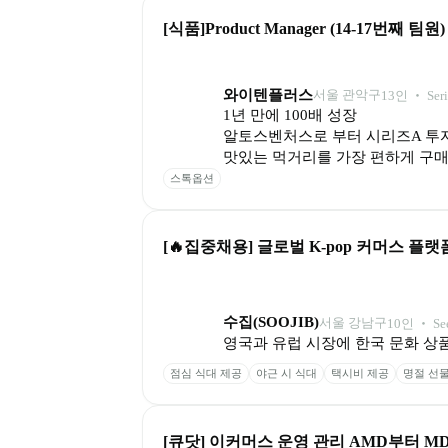
[식품]Product Manager (14-17번째 팀원)
와이텐플러스
서울 관악구
13
인
 ‧ 
Ser
1년 만에 100배 성장

알토스벤처스로 부터 시리즈A 투자
맛있는 먹거리를 가장 편하게 구매
스톡옵션
[🔥집중채용] 글로벌 K-pop 커머스 플랫폼
수집(SOOJIB)
서울 강남구
10
인
 ‧ 
Se
영국과 유럽 시장에 한국 문화 상
점심 식대 제공
야근 시 식대
택시비 제공
명절 선물
[큐닷] 이커머스 운영 관리 AMD부터 MD