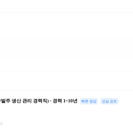
발주 생산 관리 경력직) · 경력 1~10년
빠른 응답
성실 검토
2C