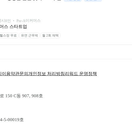
남시
이커머스
8
인
 ‧ 
Pre-A
 커머스 스타트업
헬스장 무료
유연 근무제
월 2회 재택
티
이용약관
문의
개인정보 처리방침
리워드 운영정책
50 C동 907, 908호
-5-00019호