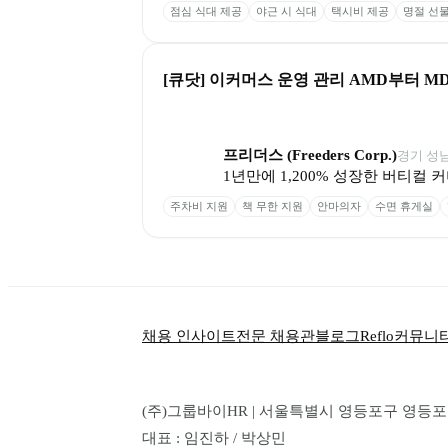
점심 식대 제공
야근 시 식대
택시비 제공
명절 선물
[큐닷] 이커머스 운영 관리 AMD부터 MD
프리더스 (Freeders Corp.)
경기 성
1년만에 1,200% 성장한 버티컬
주차비 지원
책 무한 지원
안마의자
수면 휴게실
채용 인사이트
전문 채용관
블로그
Reflo
커뮤니
(주)그룹바이HR | 서울특별시 영등포구 영등포로 1
대표 : 임진하 / 박상민