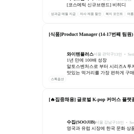
[코스메틱 신규브랜드] 비히디
성과급 매월 지급
자사 제품 할인
복지 포인트
여름
[식품]Product Manager (14-17번째 팀원)
와이텐플러스
서울 관악구
13
인
 ‧ 
Ser
1년 만에 100배 성장

알토스벤처스로 부터 시리즈A 투자
맛있는 먹거리를 가장 편하게 구매
스톡옵션
[🔥집중채용] 글로벌 K-pop 커머스 플랫폼
수집(SOOJIB)
서울 강남구
10
인
 ‧ 
Se
영국과 유럽 시장에 한국 문화 상