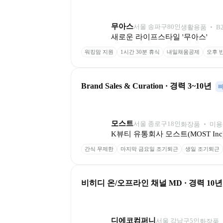
무아스
서울 송파구
80
인
생활용품 ‧ B
새로운 라이프스타일 '무아스'
워킹맘 지원
1시간 30분 휴식
내일채움공제
오후 
Brand Sales & Curation · 경력 3~10년
모스트
서울 종로구
18
인
화장품 ‧ 미용
K뷰티 유통회사 모스트(MOST Inc
간식 무제한
마지막 금요일 조기퇴근
생일 조기퇴근
비히디 온/오프라인 채널 MD · 경력 10
디에코컴퍼니
서울 강남구
5
인
화장품 ‧