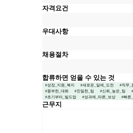
자격요건
우대사항
채용절차
합류하면 얻을 수 있는 것
#
성장_지원_복지
#
새로운_일에_도전
#
직무_
#
풍부한_대화
#
친밀한_팀
#
신뢰_높은_팀
#
초기부터_빌드업
#
성과에_따른_보상
#
빠른
근무지