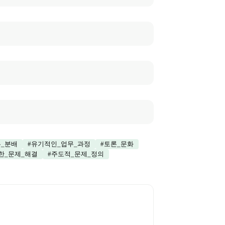
_분배
#
유기적인_업무_과정
#
토론_문화
한_문제_해결
#
주도적_문제_정의