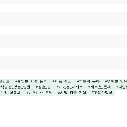
몰입도
#
활발한_기술_논의
#
제품_중심
#
피드백_문화
#
명확한_업무
#
책임감_있는_팀원
#
젊은_팀
#
재밌는_서비스
#
새로운_문제
#
다양
_기업_성장세
#
비즈니스_모델
#
시장_진출_전략
#
고용안정성