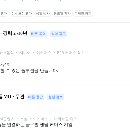
 휴가
수시 포상 휴가
생일 반차
창립일 휴가
무제한 커피
 · 경력 2~10년
빠른 응답
성실 검토
ies A
음식 ‧ 시니어 ‧ 이커머스 ‧ B2B 커머스 외 2
유치

할 수 있는 솔루션을 만듭니다.
 MD · 무관
빠른 응답
성실 검토
ed
콘텐츠 ‧ 소셜 ‧ 이커머스 ‧ 해외쇼핑 외 2
품을 연결하는 글로벌 팬덤 커머스 기업