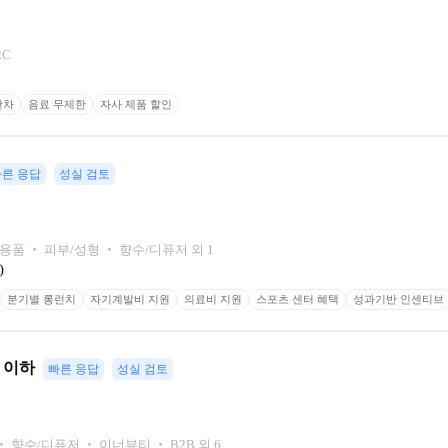
2C
반차
음료 무제한
자사 제품 할인
빠른 응답
성실 검토
용품 ‧ 피부/성형 ‧ 향수/디퓨저 외 1
)
분기별 롱런치
자기계발비 지원
의료비 지원
스포츠 센터 혜택
성과기반 인센티브
년 이하
빠른 응답
성실 검토
 향수/디퓨저 ‧ 이너뷰티 ‧ B2B 외 6