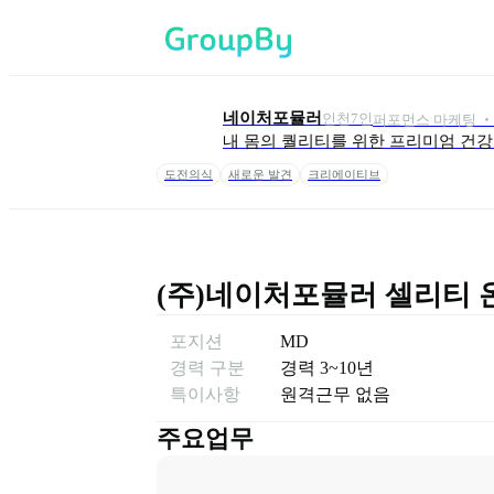
네이처포뮬러
인천
7
인
퍼포먼스 마케팅 ‧ 
내 몸의 퀄리티를 위한 프리미엄 건
도전의식
새로운 발견
크리에이티브
(주)네이처포뮬러 셀리티 온
포지션
MD
경력 구분
경력
3~10년
특이사항
원격근무 없음
주요업무