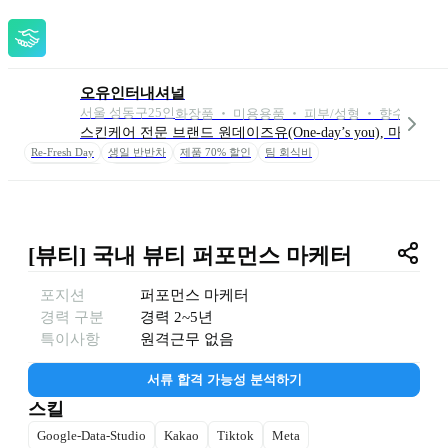
오유인터내셔널
서울 성동구
25
인
화장품 ‧ 미용용품 ‧ 피부/성형 ‧ 향수/디퓨저 
스킨케어 전문 브랜드 원데이즈유(One-day’s you), 마댕(ma
Re-Fresh Day
생일 반반차
제품 70% 할인
팀 회식비
장기근속 포상
웰컴 키트
문화상품권
[뷰티] 국내 뷰티 퍼포먼스 마케터
포지션
퍼포먼스 마케터
경력 구분
경력
2~5년
특이사항
원격근무 없음
서류 합격 가능성 분석하기
스킬
Google-Data-Studio
Kakao
Tiktok
Meta