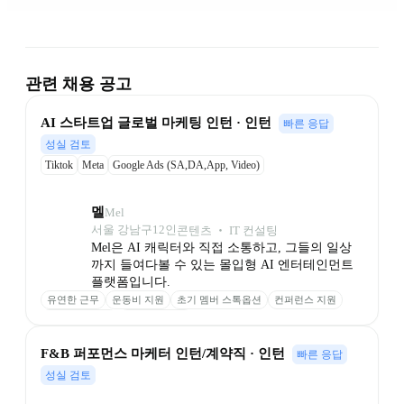
관련 채용 공고
AI 스타트업 글로벌 마케팅 인턴 · 인턴
빠른 응답
성실 검토
Tiktok
Meta
Google Ads (SA,DA,App, Video)
멜
Mel
서울 강남구
12
인
콘텐츠 ‧ IT 컨설팅
Mel은 AI 캐릭터와 직접 소통하고, 그들의 일상
까지 들여다볼 수 있는 몰입형 AI 엔터테인먼트 
플랫폼입니다.
유연한 근무
운동비 지원
초기 멤버 스톡옵션
컨퍼런스 지원
의미 있는 보상
안정적인 투자
F&B 퍼포먼스 마케터 인턴/계약직 · 인턴
빠른 응답
성실 검토