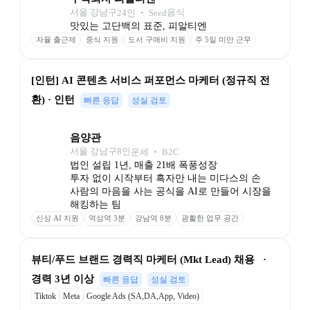
서울 강남구
음식
24
인
 ‧ 
Seed
맛있는 고단백의 표준, 피알티엔
자율 출근제
중식 지원
도서 구매비 지원
주 5일 미만 근무
[인턴] AI 콘텐츠 서비스 퍼포먼스 마케터 (정규직 전
환) · 인턴
빠른 응답
성실 검토
음양관
서울 강남구
8
인
운세 ‧ B2C
법인 설립 1년, 매출 21배 폭풍성장

투자 없이 시작부터 흑자만 내는 미다스의 손

사람의 마음을 사는 공식을 AI로 만들어 시장을 
해킹하는 팀
신상 AI 지원
역삼역 3분
강남역 8분
광활한 업무 공간
시디즈 의자
맥북 지급
뷰티/푸드 브랜드 경력직 마케터 (Mkt Lead) 채용   · 
경력 3년 이상
빠른 응답
성실 검토
Tiktok
Meta
Google Ads (SA,DA,App, Video)