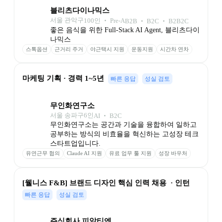
블리츠다이나믹스
서울 관악구
100
인
 ‧ 
Pre-A
B2B ‧ B2C ‧ B2B2C
좋은 음식을 위한 Full-Stack AI Agent, 블리츠다이
나믹스
스톡옵션
근거리 주거
야근택시 지원
운동지원
시간차 연차
마케팅 기획 · 경력 1~5년
빠른 응답
성실 검토
무인화연구소
서울 송파구
6
인
AI ‧ B2C
무인화연구소는 공간과 기술을 융합하여 일하고 
공부하는 방식의 비효율을 혁신하는 고성장 테크 
스타트업입니다.
유연근무 협의
Claude AI 지원
유료 업무 툴 지원
성장 바우처
스터디카페 이용
[웰니스 F&B] 브랜드 디자인 핵심 인력 채용  · 인턴
빠른 응답
성실 검토
주식회사 피알티엔