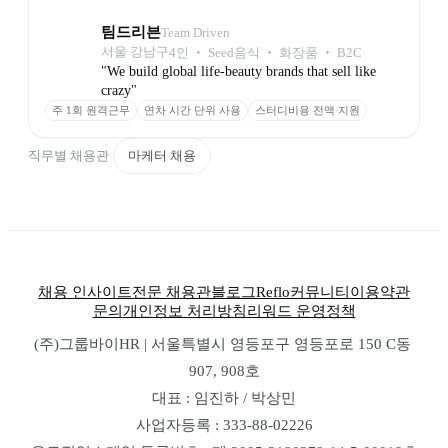
팀드리븐
Team Driven
서울 강남구
4
인
 ‧ 
Seed
음식 ‧ 화장품 ‧ B2C
"We build global life-beauty brands that sell like 
crazy"
주 1회 원격근무
연차 시간 단위 사용
스터디비용 전액 지원
직무별 채용관
마케터 채용
채용 인사이트
전문 채용관
블로그
Reflo
커뮤니티
이용약관
문의
개인정보 처리방침
리워드 운영정책
(주)그룹바이HR | 서울특별시 영등포구 영등포로 150 C동 
907, 908호
대표 : 임진하 / 박상민
사업자등록 : 333-88-02226