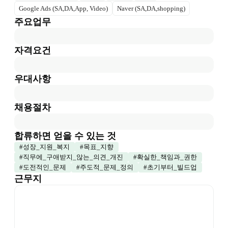
Google Ads (SA,DA,App, Video)
Naver (SA,DA,shopping)
주요업무
자격요건
우대사항
채용절차
합류하면 얻을 수 있는 것
#
성장_지원_복지
#
목표_지향
#
직무에_구애받지_않는_의견_개진
#
확실한_책임과_권한
#
도전적인_문제
#
주도적_문제_정의
#
초기부터_빌드업
근무지