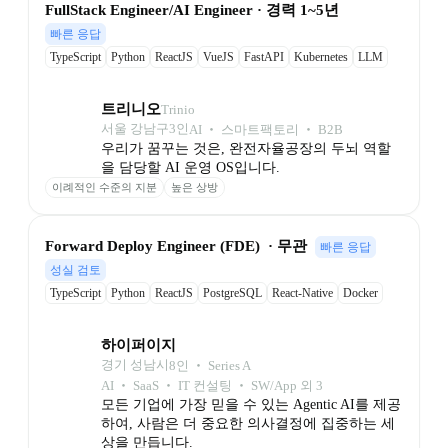
FullStack Engineer/AI Engineer · 경력 1~5년
빠른 응답
TypeScript
Python
ReactJS
VueJS
FastAPI
Kubernetes
LLM
트리니오
Trinio
서울 강남구
3
인
AI ‧ 스마트팩토리 ‧ B2B
우리가 꿈꾸는 것은, 완전자율공장의 두뇌 역할
을 담당할 AI 운영 OS입니다.
이례적인 수준의 지분
높은 상방
Forward Deploy Engineer (FDE)  · 무관
빠른 응답
성실 검토
TypeScript
Python
ReactJS
PostgreSQL
React-Native
Docker
Github
하이퍼이지
경기 성남시
8
인
 ‧ 
Series A
AI ‧ SaaS ‧ IT 컨설팅 ‧ SW/App 외 3
모든 기업에 가장 믿을 수 있는 Agentic AI를 제공
하여, 사람은 더 중요한 의사결정에 집중하는 세
상을 만듭니다.