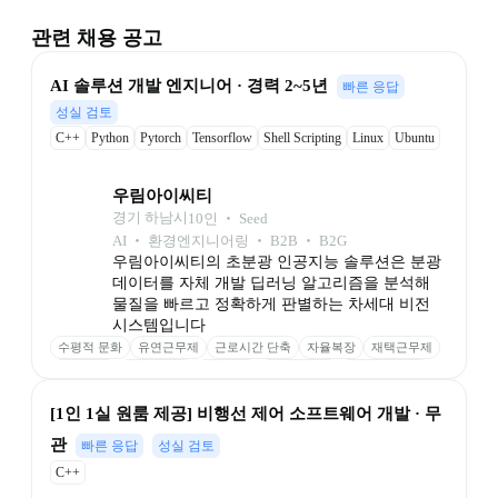
관련 채용 공고
AI 솔루션 개발 엔지니어 · 경력 2~5년
빠른 응답
성실 검토
C++
Python
Pytorch
Tensorflow
Shell Scripting
Linux
Ubuntu
우림아이씨티
경기 하남시
10
인
 ‧ 
Seed
AI ‧ 환경엔지니어링 ‧ B2B ‧ B2G
우림아이씨티의 초분광 인공지능 솔루션은 분광
데이터를 자체 개발 딥러닝 알고리즘을 분석해 
물질을 빠르고 정확하게 판별하는 차세대 비전 
시스템입니다
수평적 문화
유연근무제
근로시간 단축
자율복장
재택근무제
칼퇴 권장
연월차제도
명절상여
기념일 선물
가족 친화기업
[1인 1실 원룸 제공] 비행선 제어 소프트웨어 개발 · 무
관
빠른 응답
성실 검토
C++