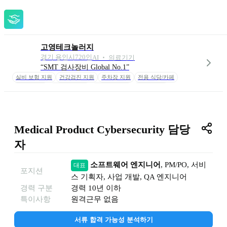
고영테크놀러지
경기 용인시
720
인
AI ‧ 의료기기
“SMT 검사장비 Global No.1”
실비 보험 지원
건강검진 지원
주차장 지원
전용 식당/카페
사내 헬스장
임직원 휴게실
기념일 상품권
경조사 지원
동호회 지원
보육비 지원
자율 출퇴근제
어학 수강 지원
E러닝 지원
사외 교육 지원
전자도서관 이용
도서 구입비
Medical Product Cybersecurity 담당
자
소프트웨어 엔지니어
, 
PM/PO
, 
서비
대표
포지션
스 기획자
, 
사업 개발
, 
QA 엔지니어
경력 구분
경력
10년 이하
특이사항
원격근무 없음
서류 합격 가능성 분석하기