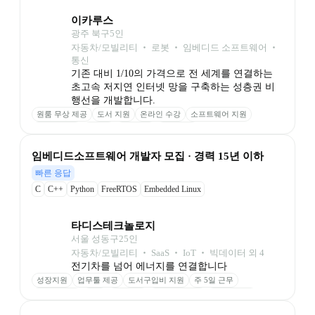
이카루스
광주 북구
5
인
자동차/모빌리티 ‧ 로봇 ‧ 임베디드 소프트웨어 ‧ 
통신
기존 대비 1/10의 가격으로 전 세계를 연결하는 
초고속 저지연 인터넷 망을 구축하는 성층권 비
행선을 개발합니다.
원룸 무상 제공
도서 지원
온라인 수강
소프트웨어 지원
다과 무제한
성과급
인센티브
특허 참여
임베디드소프트웨어 개발자 모집 · 경력 15년 이하
빠른 응답
C
C++
Python
FreeRTOS
Embedded Linux
타디스테크놀로지 
서울 성동구
25
인
자동차/모빌리티 ‧ SaaS ‧ IoT ‧ 빅데이터 외 4
전기차를 넘어 에너지를 연결합니다
성장지원
업무툴 제공
도서구입비 지원
주 5일 근무
자율 복장제
연차
여름휴가
우수사원 포상
회식비 지원
경조사 지원
명절 귀성비
생일상품권
경영성과급