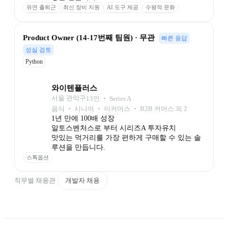
유연 출퇴근
최신 장비 지원
AI 도구 제공
수평적 문화
자유로운 연차
판교 근무
소수정예 팀
자기계발 지원
성과 추가 보상
Product Owner (14-17번째 팀원) · 무관
빠른 응답
성실 검토
Python
와이텐플러스
서울 관악구
13
인
 ‧ 
Series A
음식 ‧ 시니어 ‧ 이커머스 ‧ B2B 커머스 외 2
1년 만에 100배 성장

알토스벤처스로 부터 시리즈A 투자유치

맛있는 먹거리를 가장 편하게 구매할 수 있는 솔
루션을 만듭니다.
스톡옵션
직무별 채용관
개발자 채용