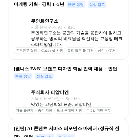
마케팅 기획 · 경력 1~5년
빠른 응답
성실 검토
무인화연구소
서울 송파구
6
인
AI ‧ B2C
무인화연구소는 공간과 기술을 융합하여 일하고 
공부하는 방식의 비효율을 혁신하는 고성장 테크 
스타트업입니다.
유연근무 협의
Claude AI 지원
유료 업무 툴 지원
성장 바우처
스터디카페 이용
[웰니스 F&B] 브랜드 디자인 핵심 인력 채용  · 인턴
빠른 응답
성실 검토
주식회사 피알티엔
서울 강남구
음식
24
인
 ‧ 
Seed
맛있는 고단백의 표준, 피알티엔
자율 출근제
중식 지원
도서 구매비 지원
주 5일 미만 근무
[인턴] AI 콘텐츠 서비스 퍼포먼스 마케터 (정규직 전