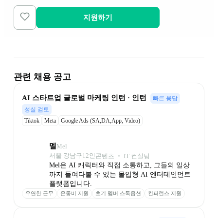
지원하기
관련 채용 공고
AI 스타트업 글로벌 마케팅 인턴 · 인턴
빠른 응답
성실 검토
Tiktok
Meta
Google Ads (SA,DA,App, Video)
멜
Mel
서울 강남구
12
인
콘텐츠 ‧ IT 컨설팅
Mel은 AI 캐릭터와 직접 소통하고, 그들의 일상
까지 들여다볼 수 있는 몰입형 AI 엔터테인먼트 
플랫폼입니다.
유연한 근무
운동비 지원
초기 멤버 스톡옵션
컨퍼런스 지원
의미 있는 보상
안정적인 투자