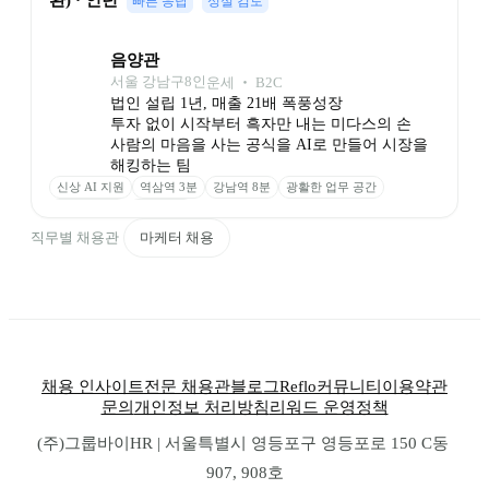
환) · 인턴
빠른 응답
성실 검토
음양관
서울 강남구
8
인
운세 ‧ B2C
법인 설립 1년, 매출 21배 폭풍성장

투자 없이 시작부터 흑자만 내는 미다스의 손

사람의 마음을 사는 공식을 AI로 만들어 시장을 
해킹하는 팀
신상 AI 지원
역삼역 3분
강남역 8분
광활한 업무 공간
시디즈 의자
맥북 지급
직무별 채용관
마케터 채용
채용 인사이트
전문 채용관
블로그
Reflo
커뮤니티
이용약관
문의
개인정보 처리방침
리워드 운영정책
(주)그룹바이HR | 서울특별시 영등포구 영등포로 150 C동 
907, 908호