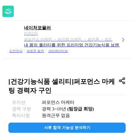
네이처포뮬러
인천
7
인
퍼포먼스 마케팅 ‧ 바이럴 마케팅 ‧ 화장품 ‧ B2C
내 몸의 퀄리티를 위한 프리미엄 건강기능식품 브랜드
도전의식
새로운 발견
크리에이티브
[건강기능식품 셀리티]퍼포먼스 마케
팅 경력자 구인
포지션
퍼포먼스 마케터
경력 구분
경력
3~10년
(
팀장급 희망
)
특이사항
원격근무 없음
서류 합격 가능성 분석하기