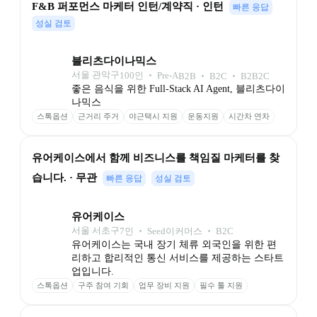
F&B 퍼포먼스 마케터 인턴/계약직 · 인턴
빠른 응답
성실 검토
블리츠다이나믹스
서울 관악구
100
인
 ‧ 
Pre-A
B2B ‧ B2C ‧ B2B2C
좋은 음식을 위한 Full-Stack AI Agent, 블리츠다이
나믹스
스톡옵션
근거리 주거
야근택시 지원
운동지원
시간차 연차
유어케이스에서 함께 비즈니스를 책임질 마케터를 찾
습니다. · 무관
빠른 응답
성실 검토
유어케이스
서울 서초구
7
인
 ‧ 
Seed
이커머스 ‧ B2C
유어케이스는 국내 장기 체류 외국인을 위한 편
리하고 합리적인 통신 서비스를 제공하는 스타트
업입니다.
스톡옵션
구주 참여 기회
업무 장비 지원
필수 툴 지원