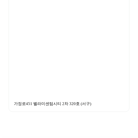
가정로451 벨라미센텀시티 2차 320호
 (
서구
)