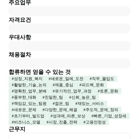
주요업무
자격요건
우대사항
채용절차
합류하면 얻을 수 있는 것
#
성장_지원_복지
#
새로운_일에_도전
#
직무_몰입도
#
활발한_기술_논의
#
제품_중심
#
피드백_문화
#
명확한_업무_분배
#
유기적인_업무_과정
#
토론_문화
#
풍부한_대화
#
친밀한_팀
#
신뢰_높은_팀
#
책임감_있는_팀원
#
젊은_팀
#
재밌는_서비스
#
새로운_문제
#
다양한_문제_해결
#
주도적_문제_정의
#
초기부터_빌드업
#
성과에_따른_보상
#
빠른_기업_성장세
#
비즈니스_모델
#
시장_진출_전략
#
고용안정성
근무지