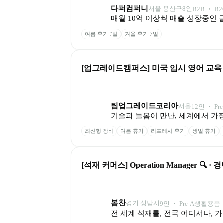
다퍼컴퍼니
서울 용산구
8
인
B2B ‧ B2
매월 10억 이상씩 매출 성장중인 
여름 휴가 7일
겨울 휴가 7일
[업그레이드캠퍼스] 미국 입시 영어 교육 전
팀업그레이드코리아
서울
12
인
 ‧ 
Pre
기술과 돌봄이 만난, 세계에서 가
최신형 장비
여름 휴가
리프레시 휴가
생일 휴가
[석재 커머스] Operation Manager 🔍 · 
봄찬
경기 성남시
9
인
 ‧ 
Pre-A
생활용품 ‧
전 세계 석재를, 전국 어디서나, 