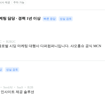
식사 제공
주차 가능
팅 담당 · 경력 1년 이상
빠른 응답
성실 검토
C ‧ B2B2C
글로벌 시딩 마케팅 대행사 다퍼컴퍼니입니다. 샤오홍슈 공식 MCN 
답
성실 검토
 ‧ 
Seed
AI ‧ SaaS ‧ B2B
 및 인사이트 제공 솔루션