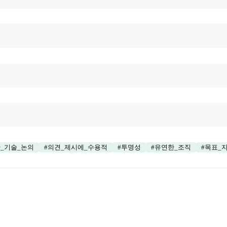
_기술_논의
#
의견_제시에_수용적
#
투명성
#
유연한_조직
#
목표_