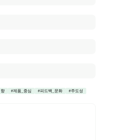
지향
#
제품_중심
#
피드백_문화
#
주도성