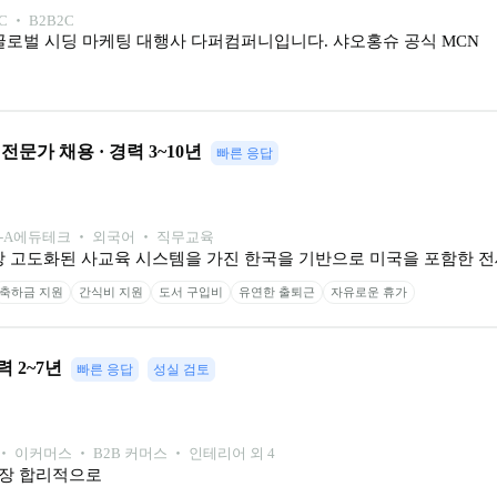
C ‧ B2B2C
글로벌 시딩 마케팅 대행사 다퍼컴퍼니입니다. 샤오홍슈 공식 MCN 
문가 채용 · 경력 3~10년
빠른 응답
-A
에듀테크 ‧ 외국어 ‧ 직무교육
장 고도화된 사교육 시스템을 가진 한국을 기반으로 미국을 포함한 
축하금 지원
간식비 지원
도서 구입비
유연한 출퇴근
자유로운 휴가
경력 2~7년
빠른 응답
성실 검토
 이커머스 ‧ B2B 커머스 ‧ 인테리어 외 4
가장 합리적으로