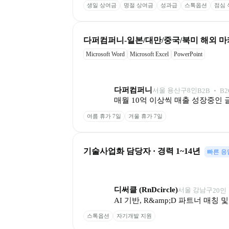
생일 상여금
명절 상여금
성과급
스톡옵션
점심 
다퍼컴퍼니-일본/대만/중국/북미 해외 마케
Microsoft Word
Microsoft Excel
PowerPoint
다퍼컴퍼니
서울 용산구
8
인
B2B ‧ B2
매월 10억 이상씩 매출 성장중인 
여름 휴가 7일
겨울 휴가 7일
기술사업화 담당자 · 경력 1~14년
빠른 응
디써클 (RnDcircle)
서울 강남구
20
인
AI 기반, R&amp;D 파트너 매칭
스톡옵션
자기개발 지원