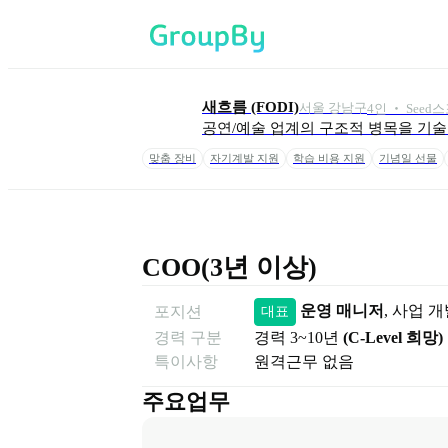
새흐름 (FODI)
서울 강남구
4
인
 ‧ 
Seed
스
공연/예술 업계의 구조적 병목을 기술로
맞춤 장비
자기계발 지원
학습 비용 지원
기념일 선물
COO(3년 이상)
운영 매니저
, 
사업 개
포지션
대표
경력 구분
경력
3~10년
(
C-Level 희망
)
특이사항
원격근무 없음
주요업무