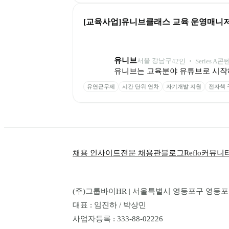
[교육사업]유니브클래스 교육 운영매니저 
유니브
서울 강남구
42
인
 ‧ 
Series A
콘텐
유니브는 교육분야 유튜브로 시작해
유연근무제
시간 단위 연차
자기개발 지원
전자책 
채용 인사이트
전문 채용관
블로그
Reflo
커뮤니
(주)그룹바이HR | 서울특별시 영등포구 영등포로 1
대표 : 임진하 / 박상민
사업자등록 : 333-88-02226