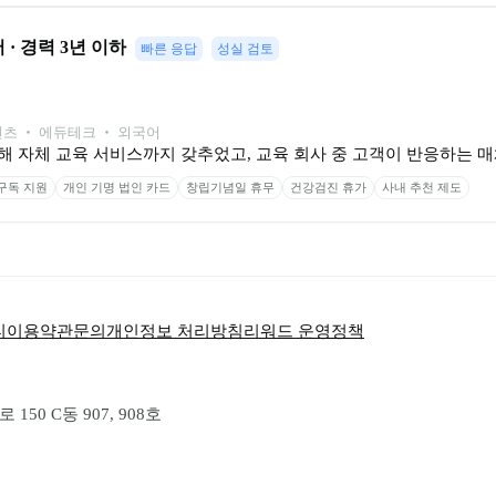
· 경력 3년 이하
빠른 응답
성실 검토
츠 ‧ 에듀테크 ‧ 외국어
 자체 교육 서비스까지 갖추었고, 교육 회사 중 고객이 반응하는 매체
구독 지원
개인 기명 법인 카드
창립기념일 휴무
건강검진 휴가
사내 추천 제도
티
이용약관
문의
개인정보 처리방침
리워드 운영정책
50 C동 907, 908호