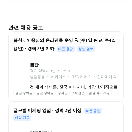
관련 채용 공고
봄찬 CX 중심의 온라인몰 운영 🔍 (주1일 판교, 주4일 
용인) · 경력 5년 이하
빠른 응답
성실 검토
봄찬
경기 성남시
9
인
 ‧ 
Pre-A
생활용품 ‧ 이커머스 ‧ B2B 커머스 ‧ 인테리어 외 
4
전 세계 석재를, 전국 어디서나, 가장 합리적으로
생일 상여금
명절 상여금
성과급
스톡옵션
점심 식사 제공
주차 가능
글로벌 마케팅 영업 · 경력 2년 이상
빠른 응답
성실 검토