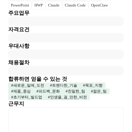
PowerPoint
HWP
Claude
Claude Code
OpenClaw
주요업무
자격요건
우대사항
채용절차
합류하면 얻을 수 있는 것
#
새로운_일에_도전
#
트렌디한_기술
#
목표_지향
#
제품_중심
#
피드백_문화
#
친밀한_팀
#
젊은_팀
#
초기부터_빌드업
#
인생을_걸_만한_비전
근무지