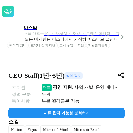
아스타
서울 마포구
4
인
 ‧ 
Seed
AI ‧ SaaS ‧ 콘텐츠 마케팅 ‧ 그로스 마
'모든 마케팅은 아스타에서 시작해 아스타로 끝난다' 제2의 B
최적의 장비
교육비 전액 지원
도서 구입비 지원
자율출퇴근제
CEO Staff(1년~5년)
성실 검토
경영 지원
, 
사업 개발
, 
운영 매니저
포지션
대표
경력 구분
무관
특이사항
부분 원격근무 가능
서류 합격 가능성 분석하기
스킬
Notion
Figma
Microsoft Word
Microsoft Excel