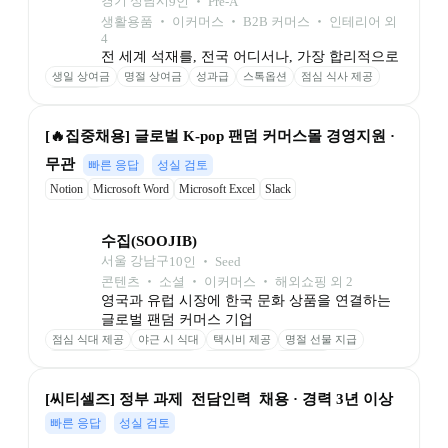
경기 성남시
9
인
 ‧ 
Pre-A
생활용품 ‧ 이커머스 ‧ B2B 커머스 ‧ 인테리어 외 
4
전 세계 석재를, 전국 어디서나, 가장 합리적으로
생일 상여금
명절 상여금
성과급
스톡옵션
점심 식사 제공
주차 가능
[🔥집중채용] 글로벌 K-pop 팬덤 커머스몰 경영지원 · 
무관
빠른 응답
성실 검토
Notion
Microsoft Word
Microsoft Excel
Slack
수집(SOOJIB)
서울 강남구
10
인
 ‧ 
Seed
콘텐츠 ‧ 소셜 ‧ 이커머스 ‧ 해외쇼핑 외 2
영국과 유럽 시장에 한국 문화 상품을 연결하는 
글로벌 팬덤 커머스 기업
점심 식대 제공
야근 시 식대
택시비 제공
명절 선물 지급
경조사 지원
업무용 노트북
모니터 제공
성과 보상
[씨티셀즈] 정부 과제  전담인력  채용 · 경력 3년 이상
빠른 응답
성실 검토