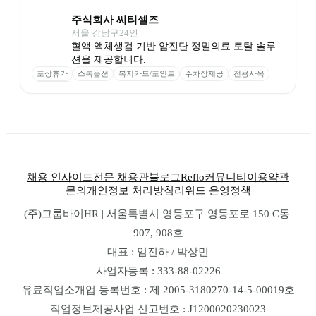
주식회사 씨티셀즈
서울 강남구
24
인
혈액 액체생검 기반 암진단 정밀의료 토탈 솔루
션을 제공합니다.
포상휴가
스톡옵션
복지카드/포인트
주차장제공
전용사옥
식비 지원
채용 인사이트
전문 채용관
블로그
Reflo
커뮤니티
이용약관
문의
개인정보 처리방침
리워드 운영정책
(주)그룹바이HR | 서울특별시 영등포구 영등포로 150 C동 
907, 908호
대표 : 임진하 / 박상민
사업자등록 : 333-88-02226
유료직업소개업 등록번호 : 제 2005-3180270-14-5-00019호
직업정보제공사업 신고번호 : J1200020230023